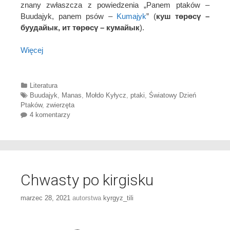
znany zwłaszcza z powiedzenia „Panem ptaków –
Buudajyk, panem psów –
Kumajyk
” (
куш төрөсү –
буудайык, ит төрөсү – кумайык
).
Więcej
Categories
Literatura
Tags
Buudajyk
,
Manas
,
Mołdo Kyłycz
,
ptaki
,
Światowy Dzień
Ptaków
,
zwierzęta
4 komentarzy
Chwasty po kirgisku
marzec 28, 2021
autorstwa
kyrgyz_tili