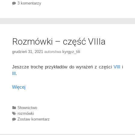
3 komentarzy
Rozmówki – część VIIIa
grudzień 31, 2021
autorstwa
kyrgyz_tili
Jeszcze trochę przykładów do wyrażeń z części
VIII
i
III
.
Więcej
Categories
Słownictwo
Tags
rozmówki
Zostaw komentarz