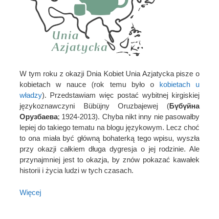
W tym roku z okazji Dnia Kobiet Unia Azjatycka pisze o
kobietach w nauce (rok temu było o
kobietach u
władzy
). Przedstawiam więc postać wybitnej kirgiskiej
językoznawczyni Bübüjny Oruzbajewej (
Бүбүйна
Орузбаева
; 1924-2013). Chyba nikt inny nie pasowałby
lepiej do takiego tematu na blogu językowym. Lecz choć
to ona miała być główną bohaterką tego wpisu, wyszła
przy okazji całkiem długa dygresja o jej rodzinie. Ale
przynajmniej jest to okazja, by znów pokazać kawałek
historii i życia ludzi w tych czasach.
Więcej