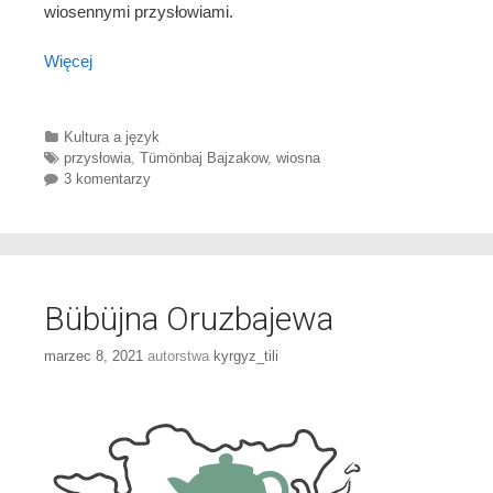
wiosennymi przysłowiami.
Więcej
Categories
Kultura a język
Tags
przysłowia
,
Tümӧnbaj Bajzakow
,
wiosna
3 komentarzy
Bübüjna Oruzbajewa
marzec 8, 2021
autorstwa
kyrgyz_tili