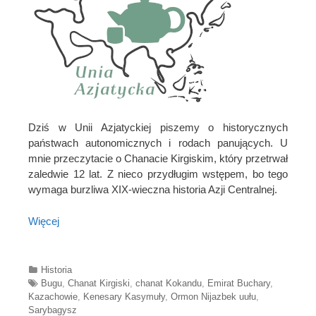
Dziś w Unii Azjatyckiej piszemy o historycznych
państwach autonomicznych i rodach panujących. U
mnie przeczytacie o Chanacie Kirgiskim, który przetrwał
zaledwie 12 lat. Z nieco przydługim wstępem, bo tego
wymaga burzliwa XIX-wieczna historia Azji Centralnej.
Więcej
Categories
Historia
Tags
Bugu
,
Chanat Kirgiski
,
chanat Kokandu
,
Emirat Buchary
,
Kazachowie
,
Kenesary Kasymuły
,
Ormon Nijazbek uułu
,
Sarybagysz