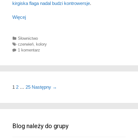
kirgiska flaga nadal budzi kontrowersje
.
Więcej
Categories
Słownictwo
Tags
czerwień
,
kolory
1 komentarz
Nawigacja wpisów
1
2
…
25
Następny →
Blog należy do grupy