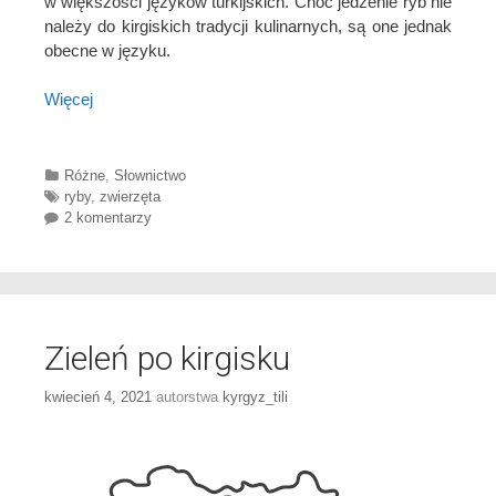
w większości języków turkijskich. Choć jedzenie ryb nie
należy do kirgiskich tradycji kulinarnych, są one jednak
obecne w języku.
Więcej
Categories
Różne
,
Słownictwo
Tags
ryby
,
zwierzęta
2 komentarzy
Zieleń po kirgisku
kwiecień 4, 2021
autorstwa
kyrgyz_tili