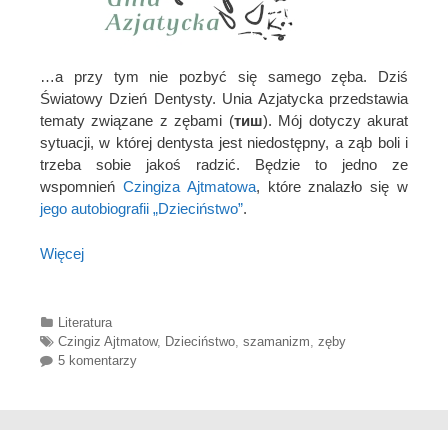
…a przy tym nie pozbyć się samego zęba. Dziś
Światowy Dzień Dentysty. Unia Azjatycka przedstawia
tematy związane z zębami (
тиш
). Mój dotyczy akurat
sytuacji, w której dentysta jest niedostępny, a ząb boli i
trzeba sobie jakoś radzić. Będzie to jedno ze
wspomnień
Czingiza Ajtmatowa
, które znalazło się w
jego autobiografii „Dzieciństwo”
.
Więcej
Categories
Literatura
Tags
Czingiz Ajtmatow
,
Dzieciństwo
,
szamanizm
,
zęby
5 komentarzy