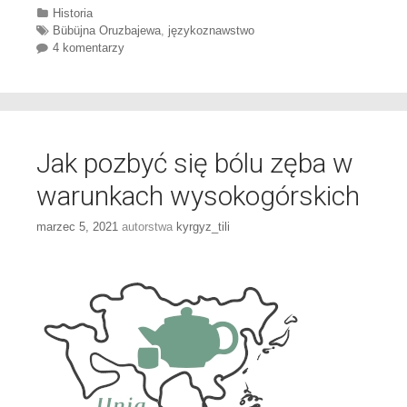
Categories
Historia
Tags
Bübüjna Oruzbajewa
,
językoznawstwo
4 komentarzy
Jak pozbyć się bólu zęba w
warunkach wysokogórskich
marzec 5, 2021
autorstwa
kyrgyz_tili