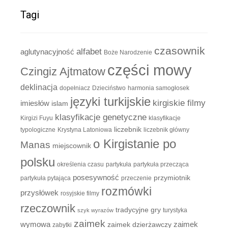
Tagi
czasownik
alfabet
aglutynacyjność
Boże Narodzenie
części mowy
Czingiz Ajtmatow
deklinacja
dopełniacz
Dzieciństwo
harmonia samogłosek
języki turkijskie
kirgiskie filmy
imiesłów
islam
klasyfikacje genetyczne
Kirgizi Fuyu
klasyfikacje
liczebnik
typologiczne
Krystyna Latoniowa
liczebnik główny
o Kirgistanie po
Manas
miejscownik
polsku
określenia czasu
partykuła
partykuła przecząca
posesywność
przymiotnik
partykuła pytająca
przeczenie
rozmówki
przysłówek
rosyjskie filmy
rzeczownik
tradycyjne gry
turystyka
szyk wyrazów
zaimek
zaimek
wymowa
zaimek dzierżawczy
zabytki