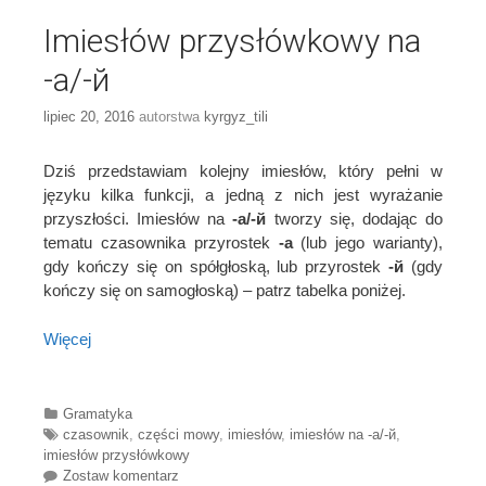
Imiesłów przysłówkowy na
-а/-й
lipiec 20, 2016
autorstwa
kyrgyz_tili
Dziś przedstawiam kolejny imiesłów, który pełni w
języku kilka funkcji, a jedną z nich jest wyrażanie
przyszłości. Imiesłów na
-а/-й
tworzy się, dodając do
tematu czasownika przyrostek
-а
(lub jego warianty),
gdy kończy się on spółgłoską, lub przyrostek
-й
(gdy
kończy się on samogłoską) – patrz tabelka poniżej.
Więcej
Categories
Gramatyka
Tags
czasownik
,
części mowy
,
imiesłów
,
imiesłów na -а/-й
,
imiesłów przysłówkowy
Zostaw komentarz