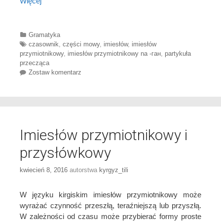
Więcej
Categories
Gramatyka
Tags
czasownik
,
części mowy
,
imiesłów
,
imiesłów
przymiotnikowy
,
imiesłów przymiotnikowy na -ган
,
partykuła
przecząca
Zostaw komentarz
Imiesłów przymiotnikowy i
przysłówkowy
kwiecień 8, 2016
autorstwa
kyrgyz_tili
W języku kirgiskim imiesłów przymiotnikowy może
wyrażać czynność przeszłą, teraźniejszą lub przyszłą.
W zależności od czasu może przybierać formy proste