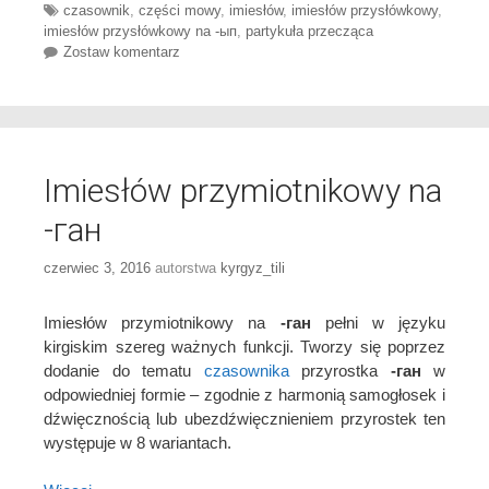
Tags
czasownik
,
części mowy
,
imiesłów
,
imiesłów przysłówkowy
,
imiesłów przysłówkowy na -ып
,
partykuła przecząca
Zostaw komentarz
Imiesłów przymiotnikowy na
-ган
czerwiec 3, 2016
autorstwa
kyrgyz_tili
Imiesłów przymiotnikowy na
-ган
pełni w języku
kirgiskim szereg ważnych funkcji. Tworzy się poprzez
dodanie do tematu
czasownika
przyrostka
-ган
w
odpowiedniej formie – zgodnie z harmonią samogłosek i
dźwięcznością lub ubezdźwięcznieniem przyrostek ten
występuje w 8 wariantach.