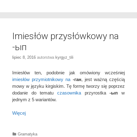
Imiesłów przysłówkowy na
-ып
lipiec 8, 2016
autorstwa
kyrgyz_tili
Imiesłów ten, podobnie jak omówiony wcześniej
imiesłów przymiotnikowy na
-ган
, jest ważną częścią
mowy w języku kirgiskim. Tę formę tworzy się poprzez
dodanie do tematu
czasownika
przyrostka
-ып
w
jednym z 5 wariantów.
Więcej
Categories
Gramatyka