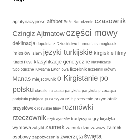
czasownik
alfabet
aglutynacyjność
Boże Narodzenie
części mowy
Czingiz Ajtmatow
deklinacja
dopełniacz
Dzieciństwo
harmonia samogłosek
języki turkijskie
kirgiskie filmy
imiesłów
islam
klasyfikacje genetyczne
Kirgizi Fuyu
klasyfikacje
liczebnik
typologiczne
Krystyna Latoniowa
liczebnik główny
o Kirgistanie po
Manas
miejscownik
polsku
określenia czasu
partykuła
partykuła przecząca
posesywność
przymiotnik
partykuła pytająca
przeczenie
rozmówki
przysłówek
rosyjskie filmy
rzeczownik
tradycyjne gry
turystyka
szyk wyrazów
zaimek
zaimek
wymowa
zaimek dzierżawczy
zabytki
święta
zwierzęta
osobowy
zapożyczenia