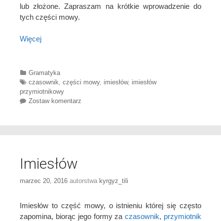
lub złożone. Zapraszam na krótkie wprowadzenie do
tych części mowy.
Więcej
Categories
Gramatyka
Tags
czasownik
,
części mowy
,
imiesłów
,
imiesłów
przymiotnikowy
Zostaw komentarz
Imiesłów
marzec 20, 2016
autorstwa
kyrgyz_tili
Imiesłów to część mowy, o istnieniu której się często
zapomina, biorąc jego formy za
czasownik
,
przymiotnik