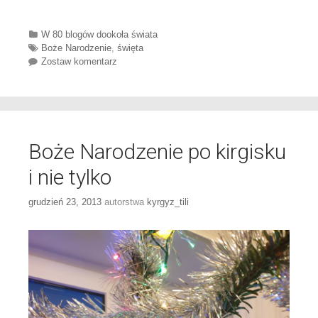
Categories
W 80 blogów dookoła świata
Tags
Boże Narodzenie
,
święta
Zostaw komentarz
Boże Narodzenie po kirgisku
i nie tylko
grudzień 23, 2013
autorstwa
kyrgyz_tili