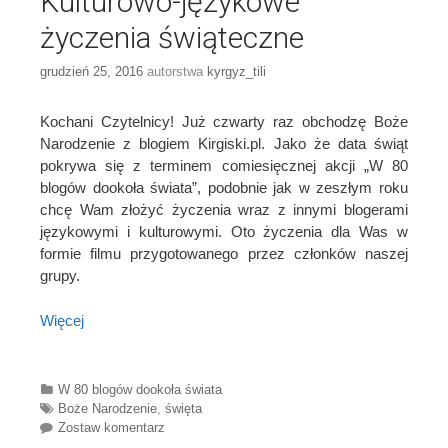
Kulturowo-językowe
życzenia świąteczne
grudzień 25, 2016
autorstwa
kyrgyz_tili
Kochani Czytelnicy! Już czwarty raz obchodzę Boże
Narodzenie z blogiem Kirgiski.pl. Jako że data świąt
pokrywa się z terminem comiesięcznej akcji „W 80
blogów dookoła świata”, podobnie jak w zeszłym roku
chcę Wam złożyć życzenia wraz z innymi blogerami
językowymi i kulturowymi. Oto życzenia dla Was w
formie filmu przygotowanego przez członków naszej
grupy.
Więcej
Categories
W 80 blogów dookoła świata
Tags
Boże Narodzenie
,
święta
Zostaw komentarz