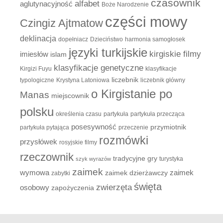
czasownik
alfabet
aglutynacyjność
Boże Narodzenie
części mowy
Czingiz Ajtmatow
deklinacja
dopełniacz
Dzieciństwo
harmonia samogłosek
języki turkijskie
kirgiskie filmy
imiesłów
islam
klasyfikacje genetyczne
Kirgizi Fuyu
klasyfikacje
liczebnik
typologiczne
Krystyna Latoniowa
liczebnik główny
o Kirgistanie po
Manas
miejscownik
polsku
określenia czasu
partykuła
partykuła przecząca
posesywność
przymiotnik
partykuła pytająca
przeczenie
rozmówki
przysłówek
rosyjskie filmy
rzeczownik
tradycyjne gry
turystyka
szyk wyrazów
zaimek
zaimek
wymowa
zaimek dzierżawczy
zabytki
święta
zwierzęta
osobowy
zapożyczenia