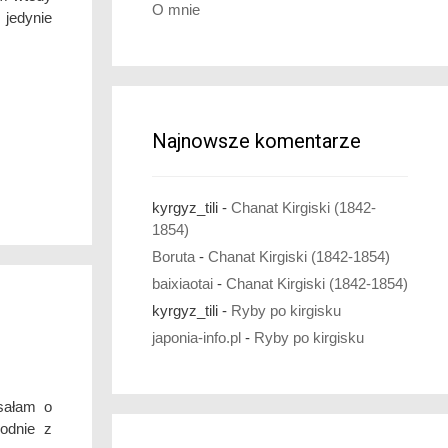
O mnie
dynie
Najnowsze komentarze
kyrgyz_tili
-
Chanat Kirgiski (1842-
1854)
Boruta
-
Chanat Kirgiski (1842-1854)
baixiaotai
-
Chanat Kirgiski (1842-1854)
kyrgyz_tili
-
Ryby po kirgisku
japonia-info.pl
-
Ryby po kirgisku
sałam o
godnie z