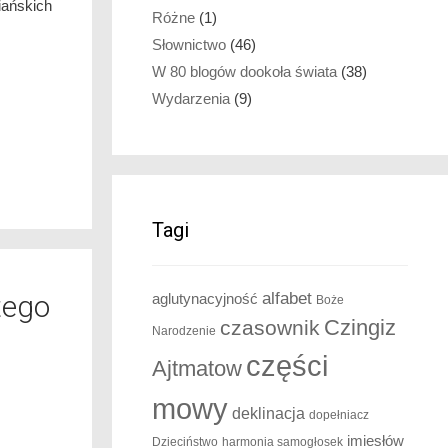
iańskich
Różne
(1)
Słownictwo
(46)
W 80 blogów dookoła świata
(38)
Wydarzenia
(9)
Tagi
alfabet
tego
aglutynacyjność
Boże
Czingiz
czasownik
Narodzenie
części
Ajtmatow
mowy
deklinacja
dopełniacz
imiesłów
Dzieciństwo
harmonia samogłosek