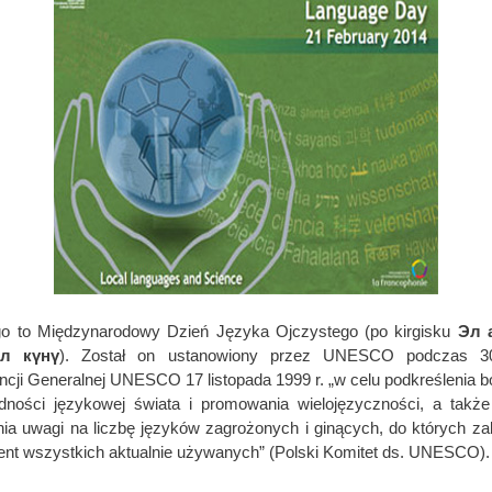
go to Międzynarodowy Dzień Języka Ojczystego (po kirgisku
Эл 
ил күнү
). Został on ustanowiony przez UNESCO podczas 30
ncji Generalnej UNESCO 17 listopada 1999 r. „w celu podkreślenia 
dności językowej świata i promowania wielojęzyczności, a takż
ia uwagi na liczbę języków zagrożonych i ginących, do których zal
ent wszystkich aktualnie używanych” (Polski Komitet ds. UNESCO).