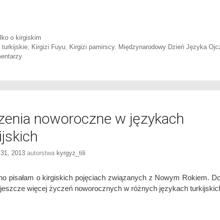
ories
lko o kirgiskim
 turkijskie
,
Kirgizi Fuyu
,
Kirgizi pamirscy
,
Międzynarodowy Dzień Języka Ojc
entarzy
zenia noworoczne w językach
ijskich
 31, 2013
autorstwa
kyrgyz_tili
o pisałam o kirgiskich pojęciach związanych z Nowym Rokiem. 
 jeszcze więcej życzeń noworocznych w różnych językach turkijskic