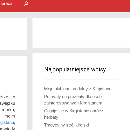
łpraca
Najpopularniejsze wpisy
Moje ulubione produkty z Kirgistanu
Pomysły na prezenty dla osób
pisze o
zainteresowanych Kirgistanem
związku
l marka,
Co pije się w Kirgistanie oprócz
 w moim
herbaty
gistanu
,
Tradycyjny strój kirgiski
am wtedy