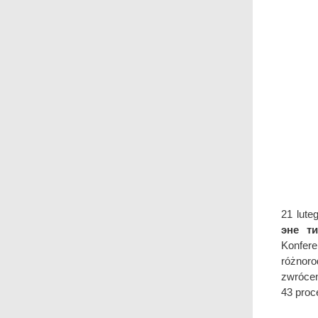
21 lute
эне т
Konfere
różnoro
zwrócen
43 proc