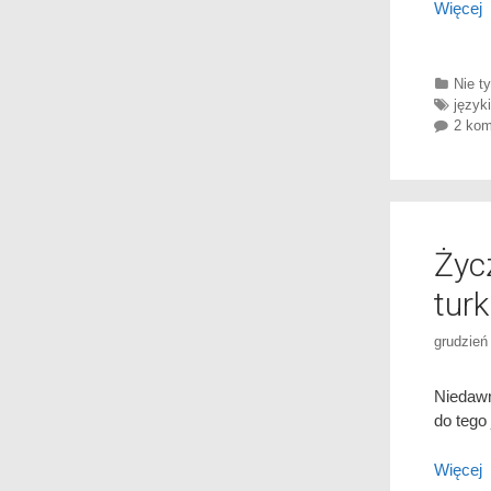
Więcej
Categ
Nie ty
Tags
języki
2 kom
Życ
turk
grudzień
Niedawn
do tego
Więcej