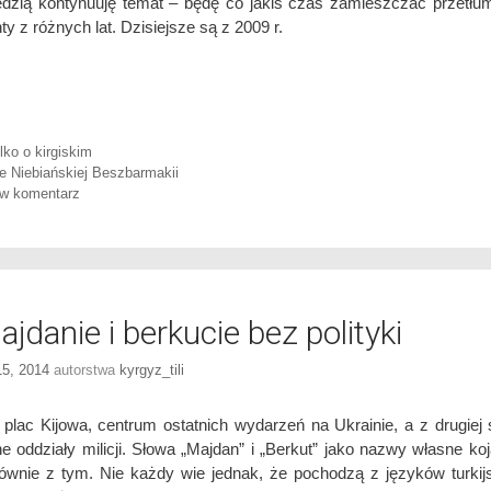
dzią kontynuuję temat – będę co jakiś czas zamieszczać przetł
y z różnych lat. Dzisiejsze są z 2009 r.
ories
lko o kirgiskim
e Niebiańskiej Beszbarmakii
w komentarz
jdanie i berkucie bez polityki
5, 2014
autorstwa
kyrgyz_tili
plac Kijowa, centrum ostatnich wydarzeń na Ukrainie, a z drugiej 
ne oddziały milicji. Słowa „Majdan” i „Berkut” jako nazwy własne koj
łównie z tym. Nie każdy wie jednak, że pochodzą z języków turkij