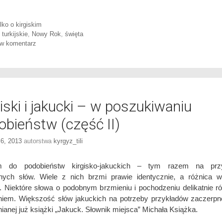
ories
lko o kirgiskim
 turkijskie
,
Nowy Rok
,
święta
w komentarz
iski i jakucki – w poszukiwaniu
obieństw (część II)
 6, 2013
autorstwa
kyrgyz_tili
 do podobieństw kirgisko-jakuckich – tym razem na przy
nych słów. Wiele z nich brzmi prawie identycznie, a różnica 
i. Niektóre słowa o podobnym brzmieniu i pochodzeniu delikatnie ró
iem. Większość słów jakuckich na potrzeby przykładów zaczerp
anej już książki „Jakuck. Słownik miejsca” Michała Książka.