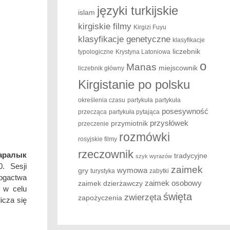
języki turkijskie
islam
kirgiskie filmy
Kirgizi Fuyu
klasyfikacje genetyczne
klasyfikacje
liczebnik
typologiczne
Krystyna Latoniowa
o
Manas
miejscownik
liczebnik główny
Kirgistanie po polsku
określenia czasu
partykuła
partykuła
posesywność
przecząca
partykuła pytająca
przysłówek
przymiotnik
przeczenie
rozmówki
rosyjskie filmy
rzeczownik
аралык
tradycyjne
szyk wyrazów
. Sesji
zaimek
wymowa
gry
turystyka
zabytki
bogactwa
zaimek osobowy
zaimek dzierżawczy
e w celu
święta
zwierzęta
zapożyczenia
icza się