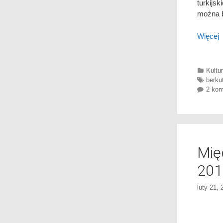
turkijs
można b
Więcej
Categ
Kultu
Tags
berku
2 kom
Mię
201
luty 21, 