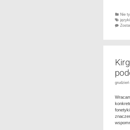
Categ
Nie ty
Tags
języki
Zosta
Kirg
pod
grudzień
Wracam
konkret
fonetyk
znaczen
wspomni