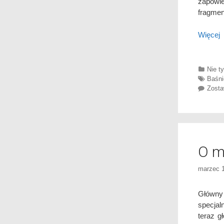
zapowie
fragment
Więcej
Categ
Nie ty
Tags
Baśni
Zosta
O ma
marzec 1
Główny 
specjal
teraz g