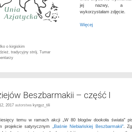
jej nazwy, a je
wykorzystałam zdjęcie.
Więcej
ories
lko o kirgiskim
dzież
,
tradycyjny strój
,
Tumar
entarzy
ziejów Beszbarmakii – część I
 12, 2017
autorstwa
kyrgyz_tili
miesięcy temu w ramach akcji „W 80 blogów dookoła świata” pi
im projekcie satyrycznym
„Baśnie Niebiańskiej Beszbarmakii”
. Z