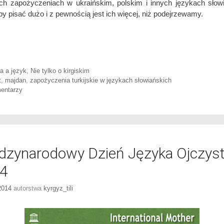
kich zapożyczeniach w ukraińskim, polskim i innych językach słow
y pisać dużo i z pewnością jest ich więcej, niż podejrzewamy.
ories
ra a język
,
Nie tylko o kirgiskim
t
,
majdan
,
zapożyczenia turkijskie w językach słowiańskich
entarzy
dzynarodowy Dzień Języka Ojczys
4
2014
autorstwa
kyrgyz_tili