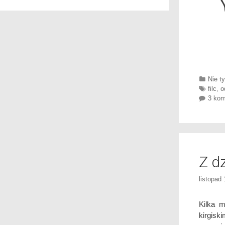
Categ
Nie ty
Tags
filc
,
o
3 kom
Z d
listopad
Kilka 
kirgisk