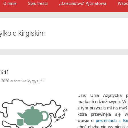
O mnie
Spis treści
„Dzieciństwo” Ajtmatowa
Wspó
ylko o kirgiskim
ar
, 2020
autorstwa
kyrgyz_tili
Dziś Unia Azjatycka 
markach odzieżowych. W 
z tym przyszła mi na myś
która przewinęła się
wpisie o
prezentach z Kir
choć chyba nie wymienił