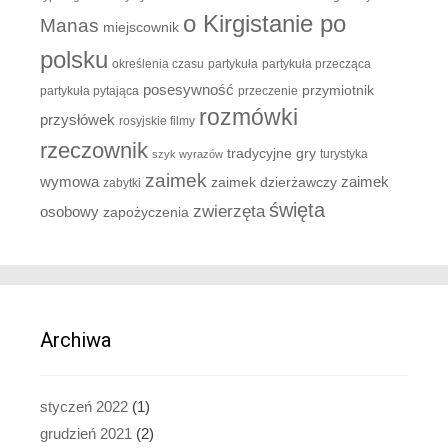
o Kirgistanie po
Manas
miejscownik
polsku
określenia czasu
partykuła
partykuła przecząca
posesywność
przymiotnik
partykuła pytająca
przeczenie
rozmówki
przysłówek
rosyjskie filmy
rzeczownik
tradycyjne gry
turystyka
szyk wyrazów
zaimek
zaimek
wymowa
zaimek dzierżawczy
zabytki
święta
zwierzęta
osobowy
zapożyczenia
Archiwa
styczeń 2022
(1)
grudzień 2021
(2)