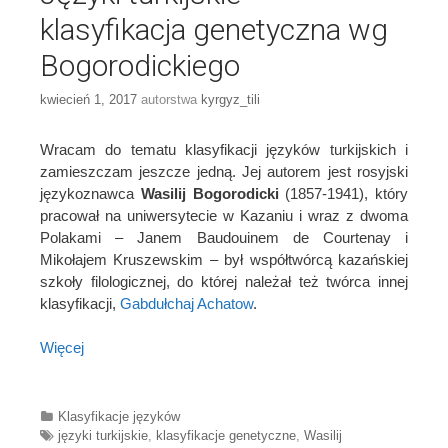
klasyfikacja genetyczna wg
Bogorodickiego
kwiecień 1, 2017
autorstwa
kyrgyz_tili
Wracam do tematu klasyfikacji języków turkijskich i
zamieszczam jeszcze jedną. Jej autorem jest rosyjski
językoznawca
Wasilij Bogorodicki
(1857-1941), który
pracował na uniwersytecie w Kazaniu i wraz z dwoma
Polakami – Janem Baudouinem de Courtenay i
Mikołajem Kruszewskim – był współtwórcą kazańskiej
szkoły filologicznej, do której należał też twórca innej
klasyfikacji,
Gabdułchaj Achatow
.
Więcej
Categories
Klasyfikacje języków
Tags
języki turkijskie
,
klasyfikacje genetyczne
,
Wasilij