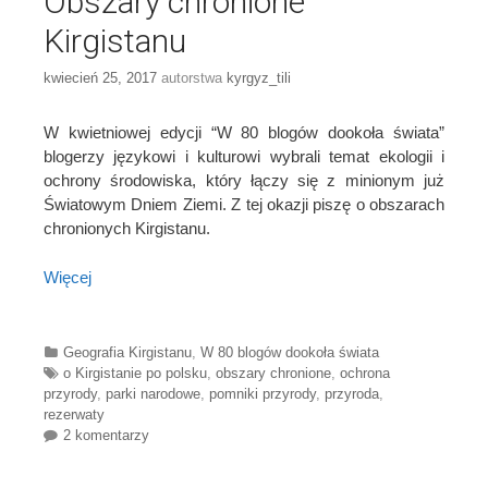
Obszary chronione
Kirgistanu
kwiecień 25, 2017
autorstwa
kyrgyz_tili
W kwietniowej edycji “W 80 blogów dookoła świata”
blogerzy językowi i kulturowi wybrali temat ekologii i
ochrony środowiska, który łączy się z minionym już
Światowym Dniem Ziemi. Z tej okazji piszę o obszarach
chronionych Kirgistanu.
Więcej
Categories
Geografia Kirgistanu
,
W 80 blogów dookoła świata
Tags
o Kirgistanie po polsku
,
obszary chronione
,
ochrona
przyrody
,
parki narodowe
,
pomniki przyrody
,
przyroda
,
rezerwaty
2 komentarzy