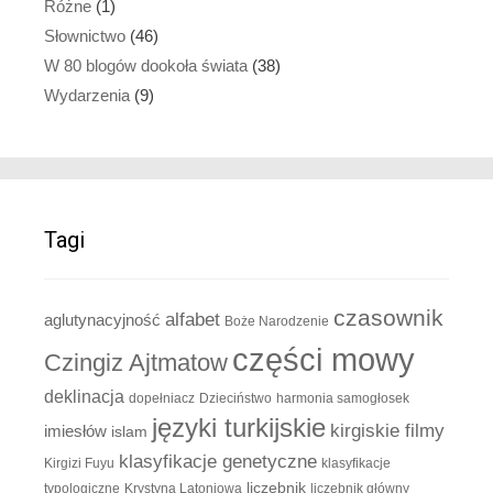
Różne
(1)
Słownictwo
(46)
W 80 blogów dookoła świata
(38)
Wydarzenia
(9)
Tagi
czasownik
alfabet
aglutynacyjność
Boże Narodzenie
części mowy
Czingiz Ajtmatow
deklinacja
dopełniacz
Dzieciństwo
harmonia samogłosek
języki turkijskie
kirgiskie filmy
imiesłów
islam
klasyfikacje genetyczne
Kirgizi Fuyu
klasyfikacje
liczebnik
typologiczne
Krystyna Latoniowa
liczebnik główny