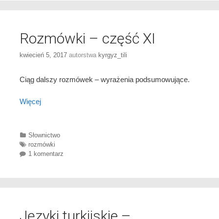
Rozmówki – część XI
kwiecień 5, 2017
autorstwa
kyrgyz_tili
Ciąg dalszy rozmówek – wyrażenia podsumowujące.
Więcej
Categories
Słownictwo
Tags
rozmówki
1 komentarz
Języki turkijskie –