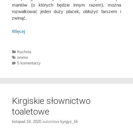
mantów (o których będzie innym razem), można
rozwałkować jeden duży placek, obłożyć farszem i
zwinąć.
Więcej
Categories
Kuchnia
Tags
oromo
5 komentarzy
Kirgiskie słownictwo
toaletowe
listopad 19, 2020
autorstwa
kyrgyz_tili