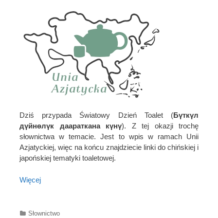
Dziś przypada Światowy Dzień Toalet (
Бүткүл
дүйнөлүк даараткана күнү
). Z tej okazji trochę
słownictwa w temacie. Jest to wpis w ramach Unii
Azjatyckiej, więc na końcu znajdziecie linki do chińskiej i
japońskiej tematyki toaletowej.
Więcej
Categories
Słownictwo