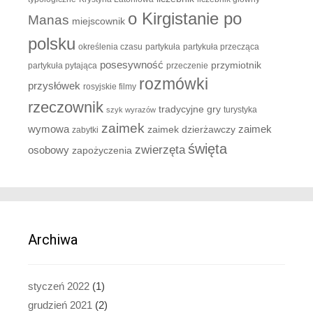
o Kirgistanie po
Manas
miejscownik
polsku
określenia czasu
partykuła
partykuła przecząca
posesywność
przymiotnik
partykuła pytająca
przeczenie
rozmówki
przysłówek
rosyjskie filmy
rzeczownik
tradycyjne gry
turystyka
szyk wyrazów
zaimek
zaimek
wymowa
zaimek dzierżawczy
zabytki
święta
zwierzęta
osobowy
zapożyczenia
Archiwa
styczeń 2022
(1)
grudzień 2021
(2)