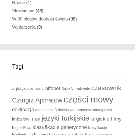
Różne
(1)
Słownictwo
(46)
W 80 blogów dookoła świata
(38)
Wydarzenia
(9)
Tagi
czasownik
alfabet
aglutynacyjność
Boże Narodzenie
części mowy
Czingiz Ajtmatow
deklinacja
dopełniacz
Dzieciństwo
harmonia samogłosek
języki turkijskie
kirgiskie filmy
imiesłów
islam
klasyfikacje genetyczne
Kirgizi Fuyu
klasyfikacje
liczebnik
typologiczne
Krystyna Latoniowa
liczebnik główny