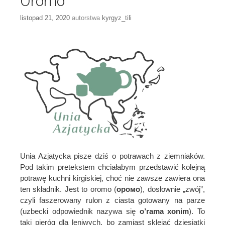
Oromo
listopad 21, 2020
autorstwa
kyrgyz_tili
Unia Azjatycka pisze dziś o potrawach z ziemniaków.
Pod takim pretekstem chciałabym przedstawić kolejną
potrawę kuchni kirgiskiej, choć nie zawsze zawiera ona
ten składnik. Jest to oromo (
оромо
), dosłownie „zwój”,
czyli faszerowany rulon z ciasta gotowany na parze
(uzbecki odpowiednik nazywa się
o’rama xonim
). To
taki pieróg dla leniwych, bo zamiast sklejać dziesiątki