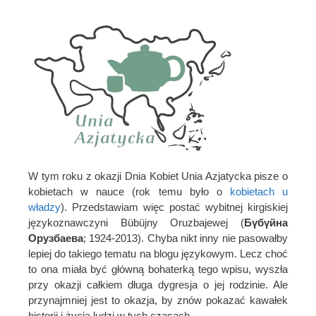
W tym roku z okazji Dnia Kobiet Unia Azjatycka pisze o
kobietach w nauce (rok temu było o
kobietach u
władzy
). Przedstawiam więc postać wybitnej kirgiskiej
językoznawczyni Bübüjny Oruzbajewej (
Бүбүйна
Орузбаева
; 1924-2013). Chyba nikt inny nie pasowałby
lepiej do takiego tematu na blogu językowym. Lecz choć
to ona miała być główną bohaterką tego wpisu, wyszła
przy okazji całkiem długa dygresja o jej rodzinie. Ale
przynajmniej jest to okazja, by znów pokazać kawałek
historii i życia ludzi w tych czasach.