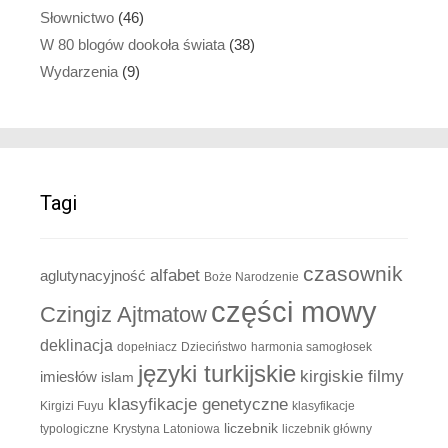
Słownictwo
(46)
W 80 blogów dookoła świata
(38)
Wydarzenia
(9)
Tagi
czasownik
alfabet
aglutynacyjność
Boże Narodzenie
części mowy
Czingiz Ajtmatow
deklinacja
dopełniacz
Dzieciństwo
harmonia samogłosek
języki turkijskie
kirgiskie filmy
imiesłów
islam
klasyfikacje genetyczne
Kirgizi Fuyu
klasyfikacje
liczebnik
typologiczne
Krystyna Latoniowa
liczebnik główny