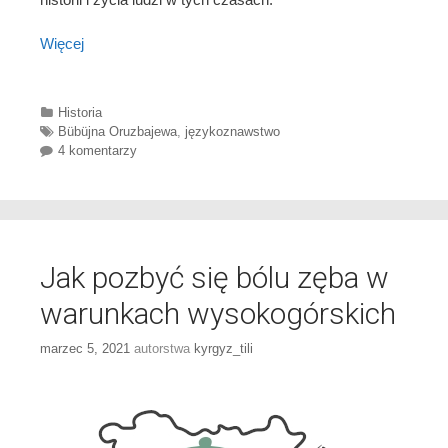
Więcej
Categories
Historia
Tags
Bübüjna Oruzbajewa
,
językoznawstwo
4 komentarzy
Jak pozbyć się bólu zęba w
warunkach wysokogórskich
marzec 5, 2021
autorstwa
kyrgyz_tili