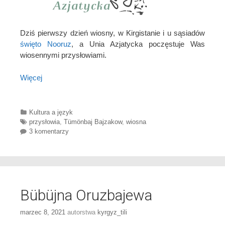
Dziś pierwszy dzień wiosny, w Kirgistanie i u sąsiadów
święto Nooruz
, a Unia Azjatycka poczęstuje Was
wiosennymi przysłowiami.
Więcej
Categories
Kultura a język
Tags
przysłowia
,
Tümӧnbaj Bajzakow
,
wiosna
3 komentarzy
Bübüjna Oruzbajewa
marzec 8, 2021
autorstwa
kyrgyz_tili