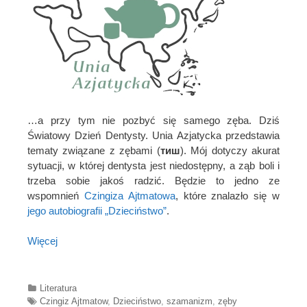
…a przy tym nie pozbyć się samego zęba. Dziś
Światowy Dzień Dentysty. Unia Azjatycka przedstawia
tematy związane z zębami (
тиш
). Mój dotyczy akurat
sytuacji, w której dentysta jest niedostępny, a ząb boli i
trzeba sobie jakoś radzić. Będzie to jedno ze
wspomnień
Czingiza Ajtmatowa
, które znalazło się w
jego autobiografii „Dzieciństwo”
.
Więcej
Categories
Literatura
Tags
Czingiz Ajtmatow
,
Dzieciństwo
,
szamanizm
,
zęby