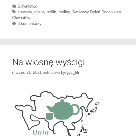
Categories
Słownictwo
Tags
chwasty
,
nazwy roślin
,
rośliny
,
Światowy Dzień Doceniania
Chwastów
3 komentarzy
Na wiosnę wyścigi
marzec 21, 2021
autorstwa
kyrgyz_tili