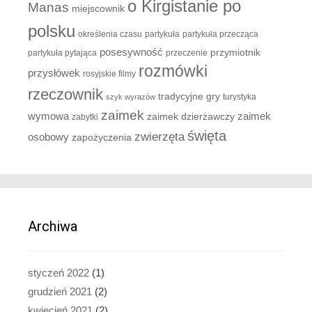
o Kirgistanie po
Manas
miejscownik
polsku
określenia czasu
partykuła
partykuła przecząca
posesywność
przymiotnik
partykuła pytająca
przeczenie
rozmówki
przysłówek
rosyjskie filmy
rzeczownik
tradycyjne gry
turystyka
szyk wyrazów
zaimek
zaimek
wymowa
zaimek dzierżawczy
zabytki
święta
zwierzęta
osobowy
zapożyczenia
Archiwa
styczeń 2022
(1)
grudzień 2021
(2)
kwiecień 2021
(2)