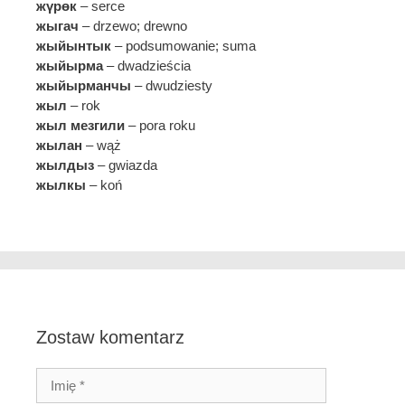
жүрөк
– serce
жыгач
– drzewo; drewno
жыйынтык
– podsumowanie; suma
жыйырма
– dwadzieścia
жыйырманчы
– dwudziesty
жыл
– rok
жыл мезгили
– pora roku
жылан
– wąż
жылдыз
– gwiazda
жылкы
– koń
Zostaw komentarz