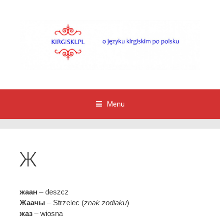
Menu
Przejdź do zawartości
Ж
жаан
– deszcz
Жаачы
– Strzelec (
znak zodiaku
)
жаз
– wiosna