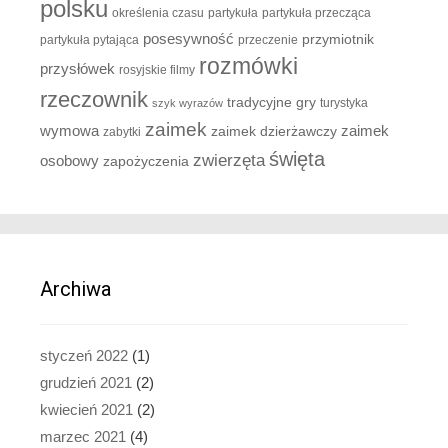
polsku
określenia czasu
partykuła
partykuła przecząca
posesywność
przymiotnik
partykuła pytająca
przeczenie
rozmówki
przysłówek
rosyjskie filmy
rzeczownik
tradycyjne gry
turystyka
szyk wyrazów
zaimek
zaimek
wymowa
zaimek dzierżawczy
zabytki
święta
zwierzęta
osobowy
zapożyczenia
Archiwa
styczeń 2022
(1)
grudzień 2021
(2)
kwiecień 2021
(2)
marzec 2021
(4)