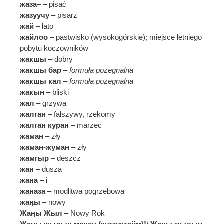
жаза
– – pisać
жазуучу
– pisarz
жай
– lato
жайлоо
– pastwisko (wysokogórskie); miejsce letniego
pobytu koczowników
жакшы
– dobry
жакшы бар
–
formuła pożegnalna
жакшы кал
–
formuła pożegnalna
жакын
– bliski
жал
– grzywa
жалган
– fałszywy, rzekomy
жалган куран
– marzec
жаман
– zły
жаман-жуман
– zły
жамгыр
– deszcz
жан
– dusza
жана
– i
жаназа
– modlitwa pogrzebowa
жаӊы
– nowy
Жаӊы Жыл
– Nowy Rok