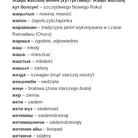
Жаңы жылың менен (куттуктайм)!
/
Жаңы жылың
кут болсун!
– szczęśliwego Nowego Roku!
жаӊылык
– nowina; nowość
жапон
– Japończyk/Japonka
жарамазан
– tradycyjna pieśń wykonywana w czasie
Ramadanu (Orozo)
жараша
– zgodnie, odpowiednio
жаш
– młody
жаша-
– mieszkać
жаштык
– młodość
жашыл
– zielony
жезде
– szwagier (
mąż starszej siostry
)
жекшемби
– niedziela
жеӊе
– bratowa (
żona starszego brata
)
жер
– ziemia
жети
– siedem
жети жүз
– siedemset
жетимиш
– siedemdziesiąt
жетимишинчи
– siedemdziesiąty
жетинин айы
– listopad
жетинчи
– siódmy