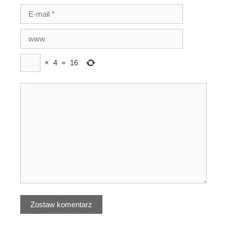
×
4
=
16