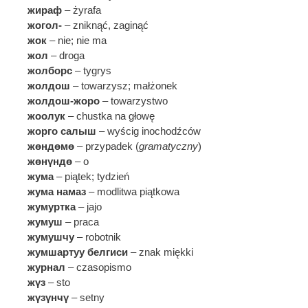
жираф
– żyrafa
жогол-
– zniknąć, zaginąć
жок
– nie; nie ma
жол
– droga
жолборс
– tygrys
жолдош
– towarzysz; małżonek
жолдош-жоро
– towarzystwo
жоолук
– chustka na głowę
жорго салыш
– wyścig inochodźców
жөндөмө
– przypadek (
gramatyczny
)
жөнүндө
– o
жума
– piątek; tydzień
жума намаз
– modlitwa piątkowa
жумуртка
– jajo
жумуш
– praca
жумушчу
– robotnik
жумшартуу белгиси
– znak miękki
журнал
– czasopismo
жүз
– sto
жүзүнчү
– setny