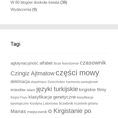
W 80 blogów dookoła świata
(38)
Wydarzenia
(9)
Tagi
czasownik
alfabet
aglutynacyjność
Boże Narodzenie
części mowy
Czingiz Ajtmatow
deklinacja
dopełniacz
Dzieciństwo
harmonia samogłosek
języki turkijskie
kirgiskie filmy
imiesłów
islam
klasyfikacje genetyczne
Kirgizi Fuyu
klasyfikacje
liczebnik
typologiczne
Krystyna Latoniowa
liczebnik główny
o Kirgistanie po
Manas
miejscownik