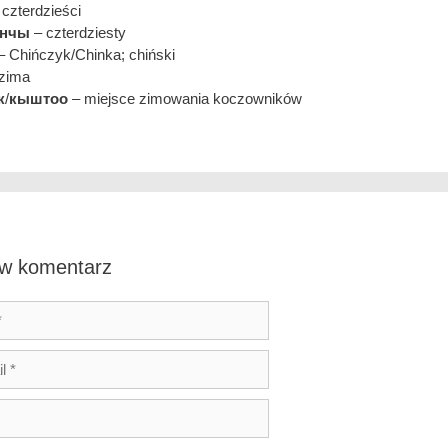
czterdzieści
нчы
– czterdziesty
 Chińczyk/Chinka; chiński
zima
к
/
кыштоо
– miejsce zimowania koczowników
w komentarz