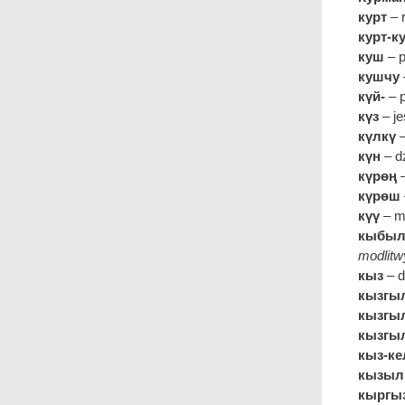
курт
– 
курт-к
куш
– p
кушчу
күй-
– 
күз
– je
күлкү
–
күн
– d
күрөң
–
күрөш
күү
– m
кыбыл
modlitw
кыз
– d
кызгы
кызгыл
кызгы
кыз-ке
кызыл
кыргы