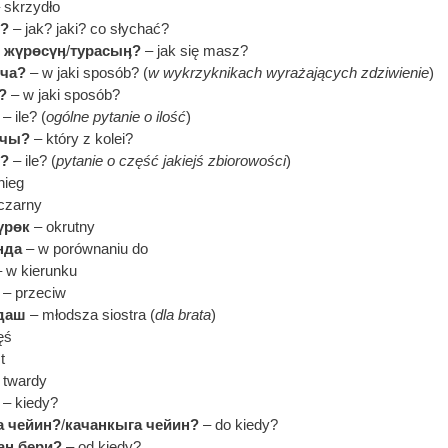
 skrzydło
й?
– jak? jaki? co słychać?
 жүрөсүӊ
/
турасыӊ?
– jak się masz?
ча?
– w jaki sposób? (
w wykrzyknikach wyrażających zdziwienie
)
?
– w jaki sposób?
– ile? (
ogólne pytanie o ilość
)
нчы?
– który z kolei?
о?
– ile? (
pytanie o część jakiejś zbiorowości
)
nieg
czarny
үрөк
– okrutny
нда
– w porównaniu do
 w kierunku
– przeciw
даш
– młodsza siostra (
dla brata
)
ęś
t
 twardy
– kiedy?
а чейин?
/
качанкыга чейин?
– do kiedy?
ан бери?
– od kiedy?