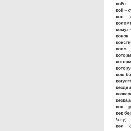
коён
– 
кой
– o
кол
– r
колом
комуз
–
конок
–
консти
коом
–
котор
котор
котору
кош б
көгүлт
көздөй
көзка
көзка
көк
– g
көк бө
kozy
)
көл
– j