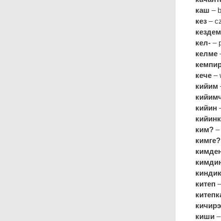
каш
– 
кез
– cz
кездем
кел-
– 
келме
кемпир
кече
– 
кийим
кийим
кийин
–
кийин
ким?
– 
кимге?
кимде
кимди
кинди
китеп
–
китепк
кичирэ
киши
–