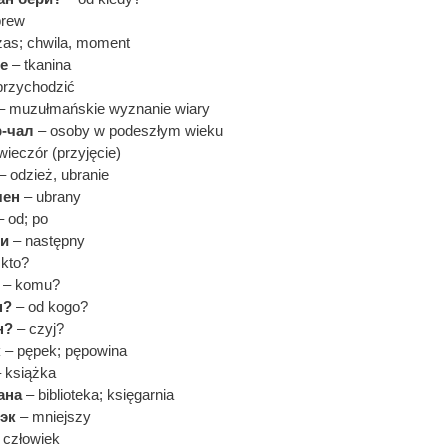
brew
as; chwila, moment
е
– tkanina
przychodzić
– muzułmańskie wyznanie wiary
-чал
– osoby w podeszłym wieku
wieczór (przyjęcie)
– odzież, ubranie
чен
– ubrany
 od; po
ки
– następny
kto?
– komu?
н?
– od kogo?
н?
– czyj?
к
– pępek; pępowina
 książka
ана
– biblioteka; księgarnia
эк
– mniejszy
 człowiek