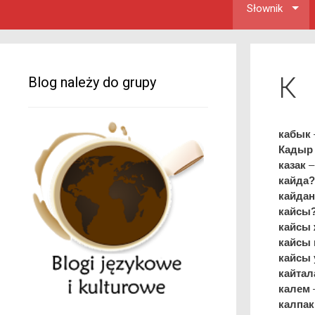
Słownik
К
Blog należy do grupy
кабык
Кадыр 
казак
–
кайда?
кайда
кайсы
кайсы
кайсы 
кайсы 
кайтал
калем
–
калпак