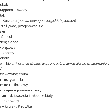
robak
умурска
– owady
tak
– Kuszczu (
nazwa jednego z kirgiskich plemion
)
przeżywać, przejmować się
sień
 śmiech
zień; słońce
 brązowy
– zapasy
elodia
а
– kibla (
kierunek Mekki, w stronę której zwracają się muzułmanie
y
)
ziewczyna; córka
лт-көгүш
– lila
т-көк
– fioletowy
лт сары
– pomarańczowy
лин
– dziewczęta i młode kobiety
– czerwony
з
– kirgiski; Kirgiz/ka