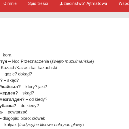
O mnie
Spis treści
„Dzieciństwo” Ajtmatowa
Wspó
– kora
түн
– Noc Przeznaczenia (
święto muzułmańskie
)
 Kazach/Kazaszka; kazachski
– gdzie? dokąd?
н?
– skąd?
?
/
кайсыл?
– który? jaki?
 жерден?
– skąd?
мезгилден?
– od kiedy?
убакка?
– do kiedy?
а-
– powtarzać
 długopis; pióro; ołówek
– kałpak (
tradycyjne filcowe nakrycie głowy
)