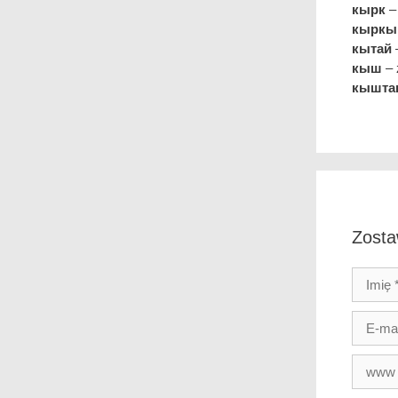
кырк
– 
кыркы
кытай
–
кыш
– 
кышта
Zosta