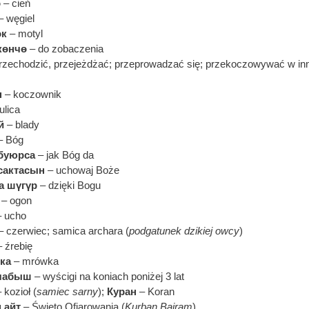
ө
– cień
– węgiel
өк
– motyl
көнчө
– do zobaczenia
rzechodzić, przejeżdżać; przeprowadzać się; przekoczowywać w in
н
– koczownik
ulica
й
– blady
– Bóg
буюрса
– jak Bóg da
сактасын
– uchowaj Boże
а шүгүр
– dzięki Bogu
– ogon
 ucho
 czerwiec; samica archara (
podgatunek dzikiej owcy
)
 źrebię
ка
– mrówka
 чабыш
– wyścigi na koniach poniżej 3 lat
 kozioł (
samiec sarny
);
Куран
– Koran
 айт
– Święto Ofiarowania (
Kurban Bajram
)