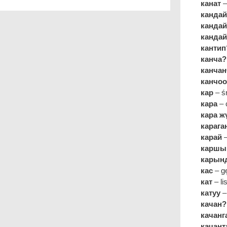
канат
–
канда
кандай
кандай
кантип
канча?
канча
канчо
кар
– ś
кара
– 
кара ж
карага
карай
–
каршы
карын
кас
– g
кат
– lis
катуу
–
качан?
качанг
качант