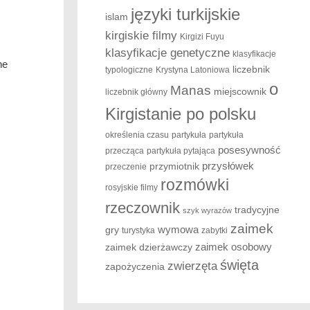
języki turkijskie
islam
kirgiskie filmy
Kirgizi Fuyu
klasyfikacje genetyczne
klasyfikacje
ne
liczebnik
typologiczne
Krystyna Latoniowa
o
Manas
miejscownik
liczebnik główny
Kirgistanie po polsku
określenia czasu
partykuła
partykuła
posesywność
przecząca
partykuła pytająca
przysłówek
przymiotnik
przeczenie
rozmówki
rosyjskie filmy
rzeczownik
tradycyjne
szyk wyrazów
zaimek
wymowa
gry
turystyka
zabytki
zaimek osobowy
zaimek dzierżawczy
święta
zwierzęta
zapożyczenia