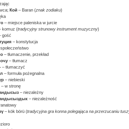
zając
wca;
Кой
– Baran (
znak zodiaku
)
ęka
то
– miejsce paleniska w jurcie
 komuz (
tradycyjny strunowy instrument muzyczny
)
 gość
туция
– konstytucja
 społeczeństwo
мо
– tłumaczenie, przekład
мочу
– tłumacz
-
– tłumaczyć
ол
– formuła pożegnalna
үр
– niebieski
– w stronę
рандысыз
– niezależny
рандысыздык
– niezależność
ranatowy
рү
– kök börü (
tradycyjna gra konna polegająca na przerzucaniu tuszy
ezioro