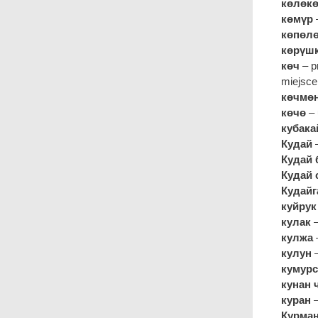
көлөк
көмүр
көпөл
көрүш
көч
– p
miejsce
көчмө
көчө
– 
кубака
Кудай
Кудай 
Кудай 
Кудайг
куйрук
кулак
–
кулжа
–
кулун
–
кумурс
кунан
куран
–
Курман