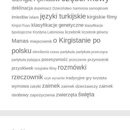
deklinacja
dopełniacz
Dzieciństwo
harmonia samogłosek
języki turkijskie
kirgiskie filmy
imiesłów
islam
klasyfikacje genetyczne
Kirgizi Fuyu
klasyfikacje
liczebnik
typologiczne
Krystyna Latoniowa
liczebnik główny
o Kirgistanie po
Manas
miejscownik
polsku
określenia czasu
partykuła
partykuła przecząca
posesywność
przymiotnik
partykuła pytająca
przeczenie
rozmówki
przysłówek
rosyjskie filmy
rzeczownik
tradycyjne gry
turystyka
szyk wyrazów
zaimek
zaimek
wymowa
zaimek dzierżawczy
zabytki
święta
zwierzęta
osobowy
zapożyczenia