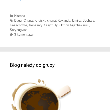
Categories
Historia
Tags
Bugu
,
Chanat Kirgiski
,
chanat Kokandu
,
Emirat Buchary
,
Kazachowie
,
Kenesary Kasymuły
,
Ormon Nijazbek uułu
,
Sarybagysz
3 komentarzy
Blog należy do grupy