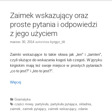
Zaimek wskazujący oraz
proste pytania i odpowiedzi
z jego użyciem
marzec 30, 2014
autorstwa
kyrgyz_tili
Zaimki wskazujące to takie słowa jak „ten” i „tamten”,
czyli służące do wskazania kogoś lub czegoś. W języku
kirgiskim mają też swoje miejsce w prostych pytaniach
„co to jest?” i „kto to jest?”.
Więcej
Categories
Gramatyka
Tags
części mowy
,
partykuła
,
partykuła pytająca
,
składnia
,
zaimek
,
zaimek pytający
,
zaimek wskazujący
,
zdanie