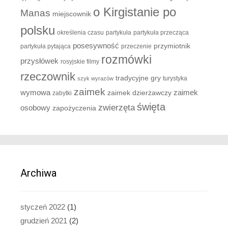
o Kirgistanie po
Manas
miejscownik
polsku
określenia czasu
partykuła
partykuła przecząca
posesywność
przymiotnik
partykuła pytająca
przeczenie
rozmówki
przysłówek
rosyjskie filmy
rzeczownik
tradycyjne gry
turystyka
szyk wyrazów
zaimek
zaimek
wymowa
zaimek dzierżawczy
zabytki
święta
zwierzęta
osobowy
zapożyczenia
Archiwa
styczeń 2022
(1)
grudzień 2021
(2)