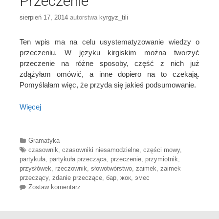
Przeczenie
sierpień 17, 2014
autorstwa
kyrgyz_tili
Ten wpis ma na celu usystematyzowanie wiedzy o
przeczeniu. W języku kirgiskim można tworzyć
przeczenie na różne sposoby, część z nich już
zdążyłam omówić, a inne dopiero na to czekają.
Pomyślałam więc, że przyda się jakieś podsumowanie.
Więcej
Categories
Gramatyka
Tags
czasownik
,
czasowniki niesamodzielne
,
części mowy
,
partykuła
,
partykuła przecząca
,
przeczenie
,
przymiotnik
,
przysłówek
,
rzeczownik
,
słowotwórstwo
,
zaimek
,
zaimek
przeczący
,
zdanie przeczące
,
бар
,
жок
,
эмес
Zostaw komentarz