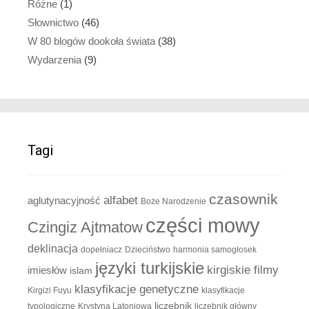
Różne
(1)
Słownictwo
(46)
W 80 blogów dookoła świata
(38)
Wydarzenia
(9)
Tagi
czasownik
alfabet
aglutynacyjność
Boże Narodzenie
części mowy
Czingiz Ajtmatow
deklinacja
dopełniacz
Dzieciństwo
harmonia samogłosek
języki turkijskie
kirgiskie filmy
imiesłów
islam
klasyfikacje genetyczne
Kirgizi Fuyu
klasyfikacje
liczebnik
typologiczne
Krystyna Latoniowa
liczebnik główny