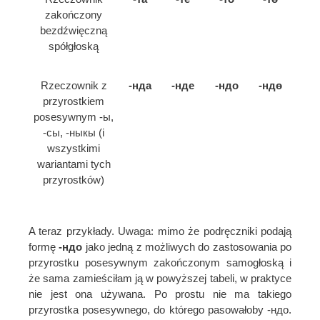
zakończony
bezdźwięczną
spółgłoską
Rzeczownik z
-нда
-нде
-ндо
-ндө
przyrostkiem
posesywnym -ы,
-сы, -ныкы (i
wszystkimi
wariantami tych
przyrostków)
A teraz przykłady. Uwaga: mimo że podręczniki podają
formę
-ндо
jako jedną z możliwych do zastosowania po
przyrostku posesywnym zakończonym samogłoską i
że sama zamieściłam ją w powyższej tabeli, w praktyce
nie jest ona używana. Po prostu nie ma takiego
przyrostka posesywnego, do którego pasowałoby -ндо.