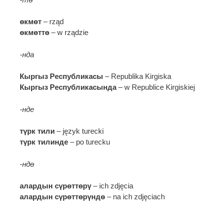
өкмөт
– rząd
өкмөттө
– w rządzie
-нда
Кыргыз Республикасы
– Republika Kirgiska
Кыргыз Республикасында
– w Republice Kirgiskiej
-нде
түрк тили
– język turecki
түрк тилинде
– po turecku
-ндө
алардын сүрөттөрү
– ich zdjęcia
алардын сүрөттөрүндө
– na ich zdjęciach