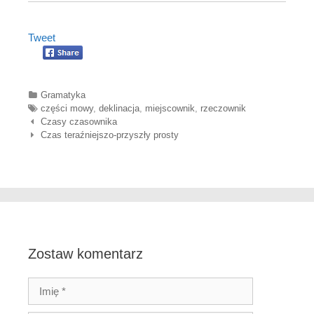
Tweet
Categories
Gramatyka
Tags
części mowy
,
deklinacja
,
miejscownik
,
rzeczownik
Nawigacja wpisów
Czasy czasownika
Czas teraźniejszo-przyszły prosty
Zostaw komentarz