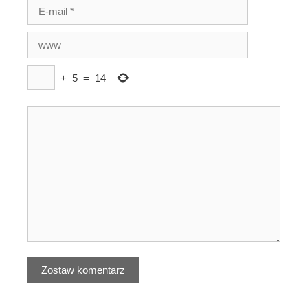
+
5
=
14