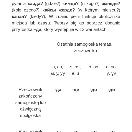
pytania
кайда?
(gdzie?)
кимде?
(u kogo?)
эмнеде?
(koło czego?)
кайсы жерде?
(w którym miejscu?)
качан?
(kiedy?). W zdaniu pełni funkcję okolicznika
miejsca lub czasu. Tworzy się go poprzez dodanie
przyrostka
–да
, który występuje w 12 wariantach.
Ostatnia samogłoska tematu
rzeczownika
а, аа,
э, ээ,
о, оо
ө, өө,
ы, у, уу
е, и
ү, үү
Rzeczownik
-да
-де
-до
-дө
zakończony
samogłoską lub
dźwięczną
spółgłoską
Rzeczownik
-та
-те
-то
-тө