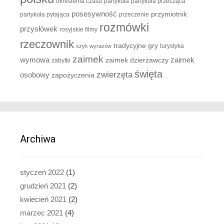
określenia czasu
partykuła
partykuła przecząca
posesywność
przymiotnik
partykuła pytająca
przeczenie
rozmówki
przysłówek
rosyjskie filmy
rzeczownik
tradycyjne gry
turystyka
szyk wyrazów
zaimek
zaimek
wymowa
zaimek dzierżawczy
zabytki
święta
zwierzęta
osobowy
zapożyczenia
Archiwa
styczeń 2022
(1)
grudzień 2021
(2)
kwiecień 2021
(2)
marzec 2021
(4)