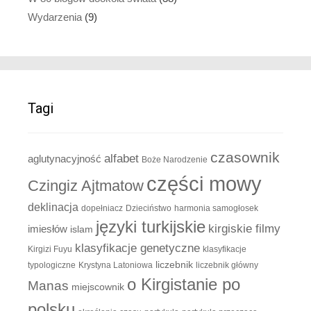
Wydarzenia
(9)
Tagi
czasownik
alfabet
aglutynacyjność
Boże Narodzenie
części mowy
Czingiz Ajtmatow
deklinacja
dopełniacz
Dzieciństwo
harmonia samogłosek
języki turkijskie
kirgiskie filmy
imiesłów
islam
klasyfikacje genetyczne
Kirgizi Fuyu
klasyfikacje
liczebnik
typologiczne
Krystyna Latoniowa
liczebnik główny
o Kirgistanie po
Manas
miejscownik
polsku