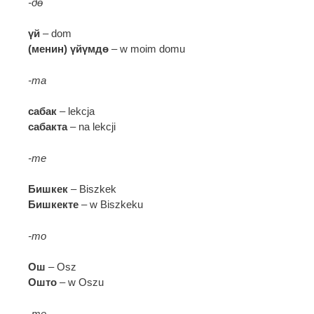
-дө
үй
– dom
(менин) үйүмдө
– w moim domu
-та
сабак
– lekcja
сабакта
– na lekcji
-те
Бишкек
– Biszkek
Бишкекте
– w Biszkeku
-то
Ош
– Osz
Ошто
– w Oszu
-тө