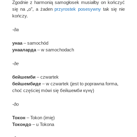
Zgodnie z harmonią samogłosek musiałby on kończyć
się na „o”, a żaden
przyrostek posesywny
tak się nie
kończy.
-да
унаа
– samochód
унааларда
– w samochodach
-де
бейшемби
– czwartek
бейшембиде
– w czwartek (jest to poprawna forma,
choć częściej mówi się бейшемби күнү)
-до
Токон
– Tokon (imię)
Токондо
– u Tokona