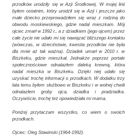
przodków urodziły się w Azji Środkowej. W mojej linii
byłem ostatnim, który urodził się w Azji i jeszcze jako
małe dziecko przeprowadziłem się wraz z rodziną do
obwodu moskiewskiego, gdzie nadal mieszkam. Mój
ojciec zmarł w 1992 r., a z dziadkiem (jego ojcem) przez
całe życie nie udało mi się nawiązać bliższego kontaktu
(wówczas, w dzieciństwie, kwestia przodków nie była
dla mnie aż tak ważna). Dziadek umarł w 2010 r. w
Biszkeku, gdzie mieszkał. Jednakże poprzez portale
społecznościowe odnalazłem daleką krewną, która
nadal mieszka w Biszkeku. Dzięki niej udało się
uzyskać trochę informacji o przodkach. W dodatku trzy
lata temu byłem służbowo w Biszkeku i w wolnej chwili
odnalazłem groby ojca, dziadka i pradziadka.
Oczywiście, trochę też opowiedziała mi mama.
Poniżej przytaczam wszystko, co wiem o swoich
przodkach.
Ojciec: Oleg Stawinski (1964-1992).