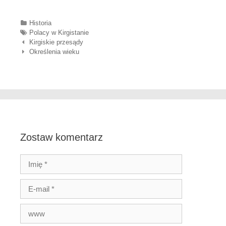
Categories
Historia
Tags
Polacy w Kirgistanie
Nawigacja wpisów
Kirgiskie przesądy
Określenia wieku
Zostaw komentarz