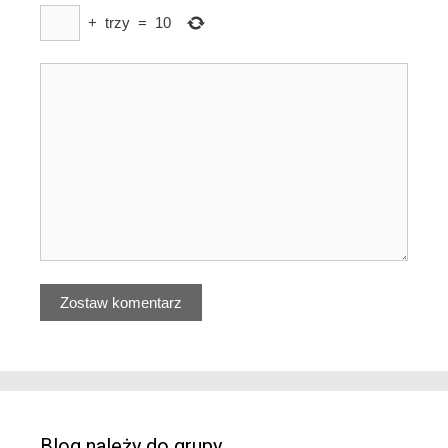
+
trzy
=
10
Blog należy do grupy