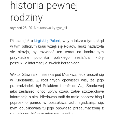
historia pewnej
rodziny
styczeń 28, 2016
autorstwa
kyrgyz_tili
Pisałam już o
kirgiskiej Polonii
, w tym także o tym, skąd
w tym odległym kraju wzięli się Polacy. Teraz nadarzyła
się okazja, by rozwinąć ten temat na konkretnym
przykładzie potomka polskiego zesłańca, który
poszukuje informacji o swoich korzeniach.
Wiktor Stawinski mieszka pod Moskwą, lecz urodził się
w Kirgistanie. Z rodzinnych opowieści wie, że jego
prapradziadek był Polakiem i trafił do Azji Środkowej
jako zesłaniec, choć upływ czasu zatarł szczegółowe
informacje o nim. Niedawno trafił do mnie poprzez blog i
poprosił o pomoc w poszukiwaniach, zgadzając się,
bym opublikowała tu jego opowieść przetłumaczoną z
rosyjskiego, którą przytaczam poniżej.