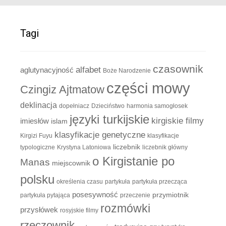
Tagi
czasownik
alfabet
aglutynacyjność
Boże Narodzenie
części mowy
Czingiz Ajtmatow
deklinacja
dopełniacz
Dzieciństwo
harmonia samogłosek
języki turkijskie
kirgiskie filmy
imiesłów
islam
klasyfikacje genetyczne
Kirgizi Fuyu
klasyfikacje
liczebnik
typologiczne
Krystyna Latoniowa
liczebnik główny
o Kirgistanie po
Manas
miejscownik
polsku
określenia czasu
partykuła
partykuła przecząca
posesywność
przymiotnik
partykuła pytająca
przeczenie
rozmówki
przysłówek
rosyjskie filmy
rzeczownik