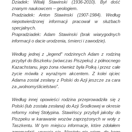
Dziadek: Witalij Stawinski (1936-2010). Był dość
znanym naukowcem – geologiem.
Pradziadek: Anton Stawinski (1907-1984). Według
niepotwierdzonej informacji pracował w służbach
specjalnych.
Prapradziadek: Adam Stawinski (brak wiarygodnych
informacji o dacie urodzenia, śmierci i zawodzie).
Według jednej z „legend” rodzinnych Adam z rodziną
przybył do Biszkeku (wówczas Piszpeku) z północnego
Kazachstanu, jego żona również była Polką i przez całe
życie mówiła z wyraźnym akcentem. Z kolei ojciec
Adama został zesłany z Polski do Azji jeszcze za cara
za „wolnomyślicielstwo”.
Według innej opowieści rodzina przeprowadziła się z
Polski (lub została zesłana) do Azji Środkowej w okresie
reformy rolnej Stołypina. Stawińscy przybyli jakoby do
Piszpeku w karawanie wozów zaprzężonych w woły z
Taszkentu. W tym miejscu informacje, które zdołałem
zgromadzić, urywają się. Niestety nie wiem, do kogo