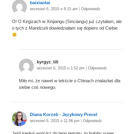
baixiaotai
wrzesień 6, 2015 o 9:15 am
|
Odpowiedz
O! O Kirgizach w Xinjiangu (Sinciangu) już czytałam, ale
o tych z Mandżurii dowiedziałam się dopiero od Ciebie
kyrgyz_tili
wrzesień 6, 2015 o 1:52 pm
|
Odpowiedz
Miło mi, że nawet w tekście o Chinach znalazłaś dla
siebie coś nowego.
Diana Korzeb - Językowy Precel
wrzesień 6, 2015 o 11:06 pm
|
Odpowiedz
Jeśli kiedyś wrócisz do tego tematu, to byłoby super,