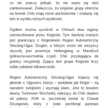
co nie znaczy jednak, że nie warto się nimi
zainteresować. Zwłaszcza, że kirgiskie grupy etniczne
na terenie Chin mają różne pochodzenie i znalazły się
tam w wyniku różnych wydarzeń.
Ogółem można wyróżnić w Chinach dwa regiony
zamieszkiwane przez Kirgizów. Tym bardziej znanym
jest graniczący z Kirgistanem Region Autonomiczny
Sinciang-Ujgur. Drugim, o którym może nie wszyscy
słyszeli, jest prowincja Heilongjiang w Mandżurii
(północno-wschodnia część Chin przylegająca do
granicy rosyjskiej). Żyjąca tam grupa Kirgizów liczy
sobie zaledwie kilkaset osób.
Region Autonomiczny Sinciang-Ujgur kojarzy się
głównie z Ujgurami, którzy – podobnie jak Kirgizi – są
narodem turkijskim i wyznają islam. Jest to bowiem
dawny Turkiestan Wschodni, należący do Chin dopiero
od połowy XVIII w. (wcześniej istniał tu Chanat
Dżungarski, który z kolei pochłonął państwo