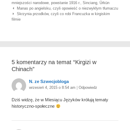
mniejszości narodowe
,
powstanie 1916 r.
,
Sinciang
,
Ürkün
Nawigacja wpisów
Manas po angielsku, czyli opowieść o niezwykłym tłumaczu
Skrzynia przodków, czyli co robi Francuzka w kirgiskim
filmie
5 komentarzy na temat “
Kirgizi w
Chinach
”
N. ze Szwecjobloga
wrzesień 4, 2015 o 8:54 am
|
Odpowiedz
Dziś widzę, że w Miesiącu Języków królują tematy
historyczno-społeczne