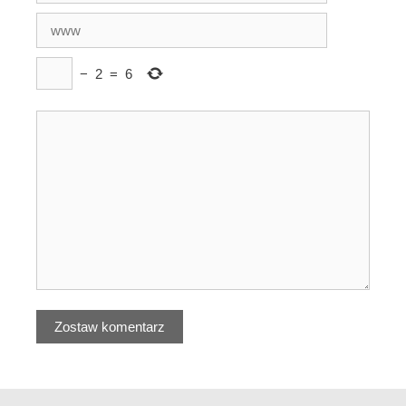
−
2
=
6