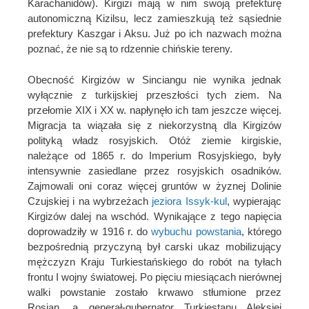
Karachanidów). Kirgizi mają w nim swoją prefekturę
autonomiczną Kizilsu, lecz zamieszkują też sąsiednie
prefektury Kaszgar i Aksu. Już po ich nazwach można
poznać, że nie są to rdzennie chińskie tereny.
Obecność Kirgizów w Sinciangu nie wynika jednak
wyłącznie z turkijskiej przeszłości tych ziem. Na
przełomie XIX i XX w. napłynęło ich tam jeszcze więcej.
Migracja ta wiązała się z niekorzystną dla Kirgizów
polityką władz rosyjskich. Otóż ziemie kirgiskie,
należące od 1865 r. do Imperium Rosyjskiego, były
intensywnie zasiedlane przez rosyjskich osadników.
Zajmowali oni coraz więcej gruntów w żyznej Dolinie
Czujskiej i na wybrzeżach
jeziora Issyk-kul
, wypierając
Kirgizów dalej na wschód. Wynikające z tego napięcia
doprowadziły w 1916 r. do
wybuchu powstania
, którego
bezpośrednią przyczyną był carski ukaz mobilizujący
mężczyzn Kraju Turkiestańskiego do robót na tyłach
frontu I wojny światowej. Po pięciu miesiącach nierównej
walki powstanie zostało krwawo stłumione przez
Rosjan, a generał-gubernator Turkiestanu Aleksiej