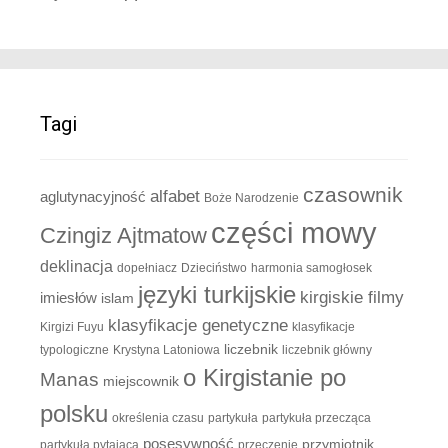
Tagi
czasownik
alfabet
aglutynacyjność
Boże Narodzenie
części mowy
Czingiz Ajtmatow
deklinacja
dopełniacz
Dzieciństwo
harmonia samogłosek
języki turkijskie
kirgiskie filmy
imiesłów
islam
klasyfikacje genetyczne
Kirgizi Fuyu
klasyfikacje
liczebnik
typologiczne
Krystyna Latoniowa
liczebnik główny
o Kirgistanie po
Manas
miejscownik
polsku
określenia czasu
partykuła
partykuła przecząca
posesywność
przymiotnik
partykuła pytająca
przeczenie