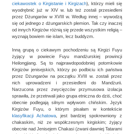
ciekawostek o Kirgistanie i Kirgizach
), którzy mieli się
wyodrębnić już w XIV w. lub też zostali przesiedleni
przez Dżungarów w XVIII w. Według innej – wywodzą
się od jednego z dżungarskich plemion. Tak czy inaczej
od innych Kirgizów różnią się przede wszystkim religią –
wyznają bowiem nie islam, lecz buddyzm.
Inną grupą o ciekawym pochodzeniu są Kirgizi Fuyu
żyjący w powiecie Fuyu mandżurskiej prowincji
Heilongjiang. Są to najprawdopodobniej potomkowie
Kirgizów jenisejskich, którzy po podbiciu ich państwa
przez Dżungarów na początku XVIII w. zostali przez
nich uprowadzeni i przesiedleni do Mandżurii.
Narzucona przez zwycięzców przymusowa izolacja
sprawiła, że przetrwali jako grupa etniczna do dziś, choć
obecnie podlegają silnym wpływom chińskim. Język
Kirgizów Fuyu, o którym pisałam w kontekście
klasyfikacji Achatowa
, jest bardziej spokrewniony z
chakaskim, niż ze współczesnym kirgiskim; żyjący
obecnie nad Jenisejem Chakasi (zwani dawniej Tatarami