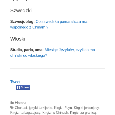
Szwedzki
Szwecjoblog:
Co szwedzka pomarańcza ma
wspólnego z Chinami?
Włoski
Studia, parla, ama:
Miesiąc Języków, czyli co ma
chiński do włoskiego?
Tweet
Categories
Historia
Tags
Chakasi
,
języki turkijskie
,
Kirgizi Fuyu
,
Kirgizi jenisejscy
,
Kirgizi tarbagatajscy
,
Kirgizi w Chinach
,
Kirgizi za granicą
,