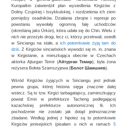
Kuropatkin zatwierdził plan wysiedlenia Kirgizów z
Doliny Czujskiej i Issykkulskiej, i rozdzielenia ich ziem
pomiędzy osadników. Działania zbrojne i represje po
powstaniu wywołały ogromną falę uchodźców
(określaną jako Ürkün), która udała się do Chin. Wielu z
nich nie przeżyło drogi, lecz ci, którzy przetrwali, osiedli
w Sinciangu na stałe, a
ich potomkowie żyją tam do
dziś
. Z Kirgizów sinciańskich wywodzi się m. in. znana
w Kirgistanie, a mieszkająca obecnie w Czechach
aktorka Ajturgan Temir (
Айтурган Темир
), była żona
reżysera Bołota Szamszyjewa (
Болот Шамшиев
).
Wśród Kirgizów żyjących w Sinciangu jest jednak
pewna grupa, której historia sięga znacznie dalej
wstecz. Są to tzw. Kirgizi tarbagatajscy, zamieszkujący
powiat Emin w prefekturze Tacheng podlegającej
kazachskiej prefekturze autonomicznej Ili. Ich
pochodzenie nie zostało jak dotąd jednoznacznie
zbadane. Według jednej z hipotez są to potomkowie
Kirgizów jenisejskich (pisałam o nich w ramach
5