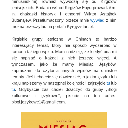
minusińskimi) również wywodzą się od Kirgizów
jenisejskich. Badania wśród Kirgizów Fuyu prowadził m.
in. chakaski historyk i etnograf Wiktor Astajbek
Butanajew. Przetłumaczony przeze mnie
wywiad
z nim
można przeczytać na portalu Kyrgyzstan.pl.
Kirgiskie grupy etniczne w Chinach to bardzo
interesujący temat, który nie sposób wyczerpać w
ramach takiego wpisu. Mam nadzieję, że kiedyś uda mi
się napisać o każdej z nich jeszcze więcej. A
tymczasem, jako że mamy Miesiąc Języków,
zapraszam do czytania innych wpisów na chińskie
tematy. Jeśli chcecie się dowiedzieć, o jakim języku lub
kraju napiszemy w następnej kolejności, zajrzyjcie
tu
lub
tu
. Gdybyście zaś chcieli dołączyć do grupy „Blogi
kulturowe i językowe”, piszcie na ten adres:
blogi.jezykowe1@gmail.com.