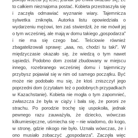
to całkiem nieznajoma postać. Kobieta przestraszyła się
i zaczęła odmawiać wyznanie wiary. Tajemnicza
sylwetka zniknęła. Autorka listu opowiedziała o
wydarzeniu mężowi, ten zaś stwierdził, że nie mówił jej
o tym wcześniej, ale mają w domu takiego „gospodarza”
i nie ma się czego bać. Teściowie również
zbagatelizowali sprawę: „aaa, no, chodzi tu taki”. W
międzyczasie okazało się, że wiedzą o tym nawet
sąsiedzi. Podobno dom został zbudowany w miejscu
innego, rozebranego wcześniej domu i tajemniczy
przybysz pojawiał się w nim od samego początku. Być
może nie podobało mu się, że ktoś zniszczył jego
poprzedni dom (czytałam też o podobnych przypadkach
w Kazachstanie). Kobieta nie mogła o tym zapomnieć,
zwłaszcza że była w ciąży i bała się, że poroni ze
strachu. Po porodzie trochę się uspokoiła, jednak
pewnego razu zauważyła, że dziecko, wówczas
kilkumiesięczne, uśmiecha się – nie wiadomo, do kogo,
w stronę, gdzie nikogo nie było. Uznała wówczas, że i
ono musiało zobaczyć „gospodarza”. Zaczęła więc