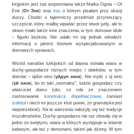
kirgiskim jest zaś wspomniana także Matka Ognia – Ot
Ene (
От Эне
) oraz
kut
, o którym pisałam przy okazji
duszy. Chodzi o tajemniczy przedmiot przynoszący
szczęście, który miałby wpadać przez otwór jurty, ale to
słowo miało także inne znaczenia, w tym domowe idole
– figurki bożków. Nie udało mi się jednak odnaleźć
informacji o jakimś bóstwie wyspecjalizowanym w
domowych sprawach.
Wśród narodów turkijskich od dawna istniała wiara w
duchy-gospodarze różnych miejsc i obiektów, w tym
domów – üjdün eesi (
үйдүн ээси
). Nie mylić z üj eesi
(
үй ээси
), bo to taki „normalny”, ludzki gospodarz czy
właściciel domu (oto, co robi ze znaczeniem
zastosowanie
konstrukcji dopełniaczowej
zamiast
izafetu
! i niech mi jeszcze ktoś powie, że gramatyka jest
niepotrzebna!). Na te wierzenia nałożyły się też tradycje
muzułmańskie. Duchy-gospodarze nie raz zlewały się w
jedno ze świętymi, wiara w których występuje w islamie
ludowym, ale też z demonami, takimi jak dżinny. W tym