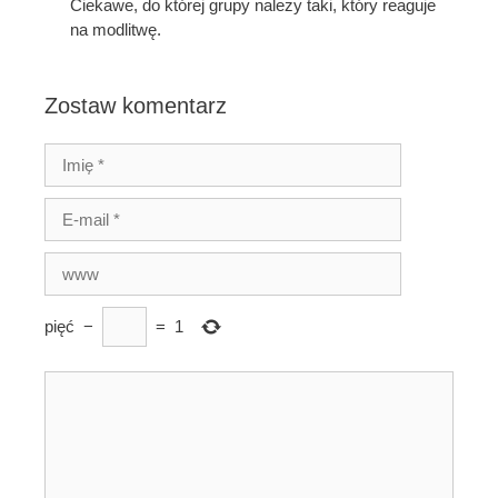
Ciekawe, do której grupy należy taki, który reaguje
na modlitwę.
Zostaw komentarz
pięć
−
=
1