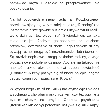
namawiać męża i teściów na przeprowadzkę, ale
bezskutecznie.
Na list odpowiedział niejaki Sułajman Koczkorbajew,
przedstawiający się w tym miejscu jako „dżinnolog” (na
Instagramie pisze głównie o islamie i używa tytułu hadżi,
ale o dżinnach też wspomina). Stwierdził on, że taka
istota nie jest żadnym gospodarzem ani duchem
przodków, lecz właśnie dżinnem. Jego zdaniem dżinny
bywają różne, mogą być muzułmańskie lub niewierne.
Są rozdzielnopłciowe i mogą zakładać rodziny, a więc
płodzić nowe pokolenia dżinnów. Aby się na takiego nie
natknąć, przed otwarciem drzwi trzeba powiedzieć
„Bismillah”. A żeby pozbyć się dżinnów, najlepiej często
czytać Koran i odmawiać surę „Krowa”.
W języku kirgiskim dżinn (
жин
) ma etymologicznie coś
wspólnego z chorobami psychicznymi czy też ogólnie z
byciem słabym na umyśle. Choroba psychiczna
(
психикалык оору
) potocznie nazywa się
жин оору
.