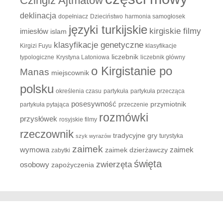
Czingiz Ajtmatow
deklinacja
dopełniacz
Dzieciństwo
harmonia samogłosek
języki turkijskie
kirgiskie filmy
imiesłów
islam
klasyfikacje genetyczne
Kirgizi Fuyu
klasyfikacje
liczebnik
typologiczne
Krystyna Latoniowa
liczebnik główny
o Kirgistanie po
Manas
miejscownik
polsku
określenia czasu
partykuła
partykuła przecząca
posesywność
przymiotnik
partykuła pytająca
przeczenie
rozmówki
przysłówek
rosyjskie filmy
rzeczownik
tradycyjne gry
turystyka
szyk wyrazów
zaimek
zaimek
wymowa
zaimek dzierżawczy
zabytki
święta
zwierzęta
osobowy
zapożyczenia