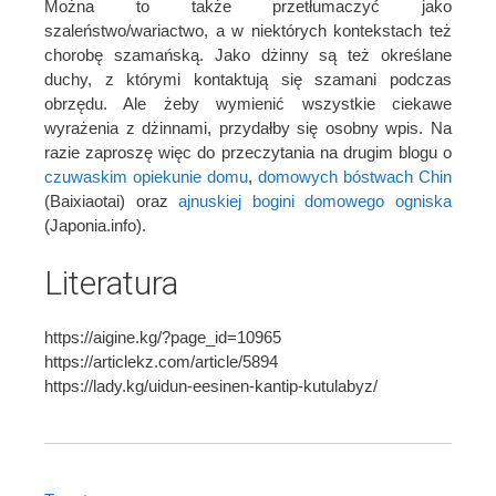
Można to także przetłumaczyć jako
szaleństwo/wariactwo, a w niektórych kontekstach też
chorobę szamańską. Jako dżinny są też określane
duchy, z którymi kontaktują się szamani podczas
obrzędu. Ale żeby wymienić wszystkie ciekawe
wyrażenia z dżinnami, przydałby się osobny wpis. Na
razie zaproszę więc do przeczytania na drugim blogu o
czuwaskim opiekunie domu
,
domowych bóstwach Chin
(Baixiaotai) oraz
ajnuskiej bogini domowego ogniska
(Japonia.info).
Literatura
https://aigine.kg/?page_id=10965
https://articlekz.com/article/5894
https://lady.kg/uidun-eesinen-kantip-kutulabyz/