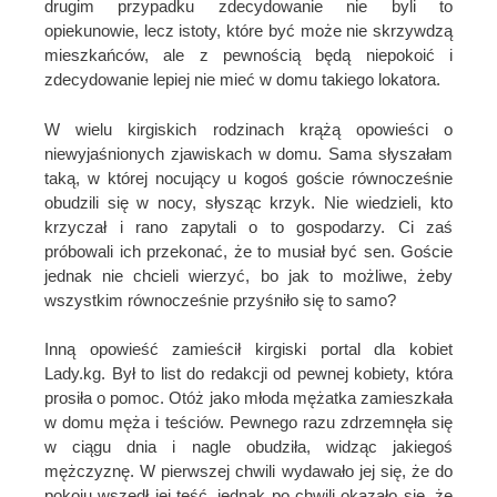
drugim przypadku zdecydowanie nie byli to
opiekunowie, lecz istoty, które być może nie skrzywdzą
mieszkańców, ale z pewnością będą niepokoić i
zdecydowanie lepiej nie mieć w domu takiego lokatora.
W wielu kirgiskich rodzinach krążą opowieści o
niewyjaśnionych zjawiskach w domu. Sama słyszałam
taką, w której nocujący u kogoś goście równocześnie
obudzili się w nocy, słysząc krzyk. Nie wiedzieli, kto
krzyczał i rano zapytali o to gospodarzy. Ci zaś
próbowali ich przekonać, że to musiał być sen. Goście
jednak nie chcieli wierzyć, bo jak to możliwe, żeby
wszystkim równocześnie przyśniło się to samo?
Inną opowieść zamieścił kirgiski portal dla kobiet
Lady.kg. Był to list do redakcji od pewnej kobiety, która
prosiła o pomoc. Otóż jako młoda mężatka zamieszkała
w domu męża i teściów. Pewnego razu zdrzemnęła się
w ciągu dnia i nagle obudziła, widząc jakiegoś
mężczyznę. W pierwszej chwili wydawało jej się, że do
pokoju wszedł jej teść, jednak po chwili okazało się, że