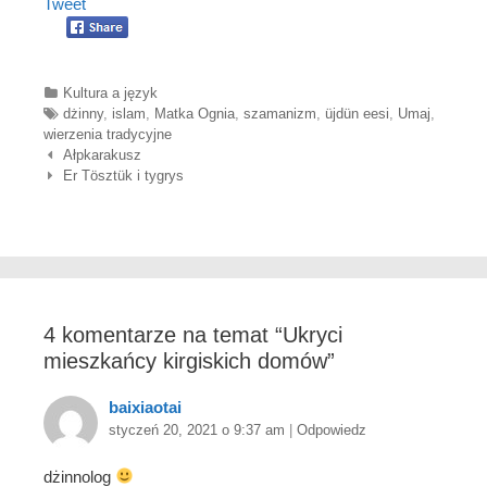
Tweet
Categories
Kultura a język
Tags
dżinny
,
islam
,
Matka Ognia
,
szamanizm
,
üjdün eesi
,
Umaj
,
wierzenia tradycyjne
Nawigacja wpisów
Ałpkarakusz
Er Tӧsztük i tygrys
4 komentarze na temat “
Ukryci
mieszkańcy kirgiskich domów
”
baixiaotai
styczeń 20, 2021 o 9:37 am
|
Odpowiedz
dżinnolog