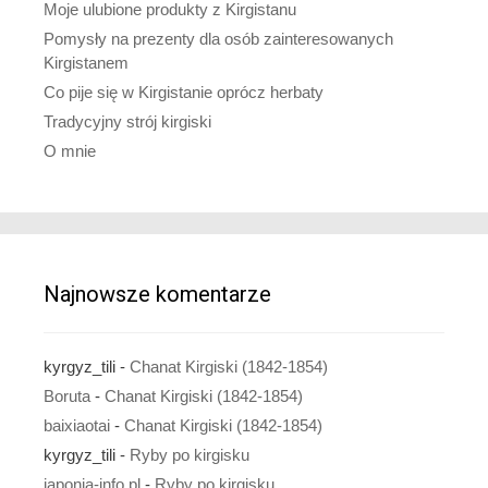
Moje ulubione produkty z Kirgistanu
Pomysły na prezenty dla osób zainteresowanych
Kirgistanem
Co pije się w Kirgistanie oprócz herbaty
Tradycyjny strój kirgiski
O mnie
Najnowsze komentarze
kyrgyz_tili
-
Chanat Kirgiski (1842-1854)
Boruta
-
Chanat Kirgiski (1842-1854)
baixiaotai
-
Chanat Kirgiski (1842-1854)
kyrgyz_tili
-
Ryby po kirgisku
japonia-info.pl
-
Ryby po kirgisku