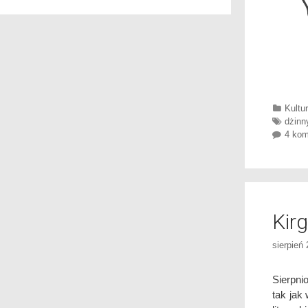
Categ
Kultu
Tags
dżinn
4 kom
Kir
sierpień
Sierpni
tak jak