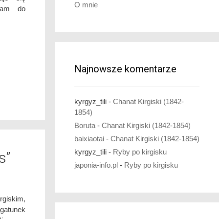
O mnie
szam do
Najnowsze komentarze
kyrgyz_tili
-
Chanat Kirgiski (1842-
1854)
Boruta
-
Chanat Kirgiski (1842-1854)
baixiaotai
-
Chanat Kirgiski (1842-1854)
kyrgyz_tili
-
Ryby po kirgisku
s”
japonia-info.pl
-
Ryby po kirgisku
rgiskim,
 gatunek