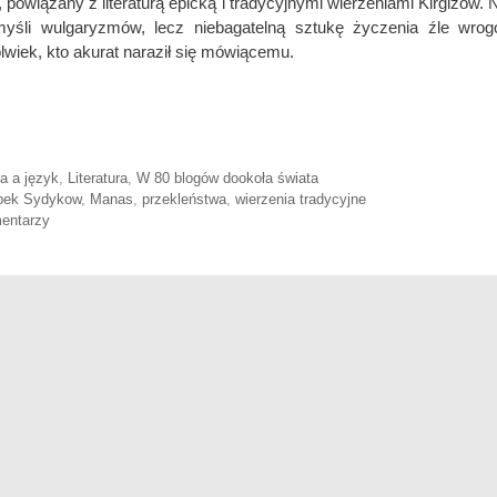
i, powiązany z literaturą epicką i tradycyjnymi wierzeniami Kirgizów
myśli wulgaryzmów, lecz niebagatelną sztukę życzenia źle wrog
wiek, kto akurat naraził się mówiącemu.
ories
ra a język
,
Literatura
,
W 80 blogów dookoła świata
bek Sydykow
,
Manas
,
przekleństwa
,
wierzenia tradycyjne
entarzy