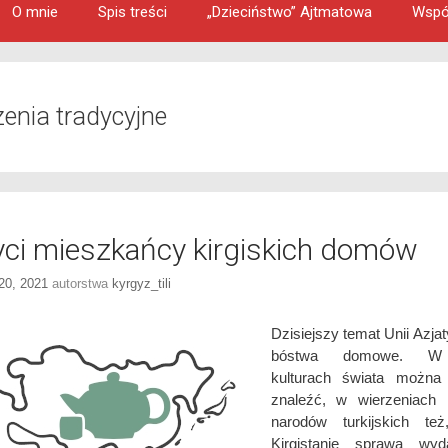
O mnie
Spis treści
„Dzieciństwo” Ajtmatowa
Wspó
zenia tradycyjne
yci mieszkańcy kirgiskich domów
20, 2021
autorstwa
kyrgyz_tili
Dzisiejszy temat Unii Azjat
bóstwa domowe. W 
kulturach świata można
znaleźć, w wierzeniach 
narodów turkijskich t
Kirgistanie sprawa wyd