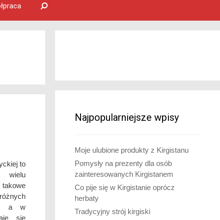
łpraca
Najpopularniejsze wpisy
Moje ulubione produkty z Kirgistanu
Pomysły na prezenty dla osób
yckiej to
zainteresowanych Kirgistanem
wielu
 takowe
Co pije się w Kirgistanie oprócz
różnych
herbaty
eż, a w
Tradycyjny strój kirgiski
aje się