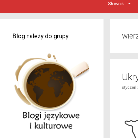
Słownik
wier
Blog należy do grupy
Ukr
styczeń 