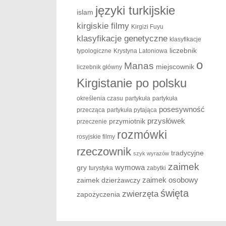
języki turkijskie
islam
kirgiskie filmy
Kirgizi Fuyu
klasyfikacje genetyczne
klasyfikacje
liczebnik
typologiczne
Krystyna Latoniowa
o
Manas
miejscownik
liczebnik główny
Kirgistanie po polsku
określenia czasu
partykuła
partykuła
posesywność
przecząca
partykuła pytająca
przysłówek
przymiotnik
przeczenie
rozmówki
rosyjskie filmy
rzeczownik
tradycyjne
szyk wyrazów
zaimek
wymowa
gry
turystyka
zabytki
zaimek osobowy
zaimek dzierżawczy
święta
zwierzęta
zapożyczenia