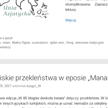
skomplikowana. Zapra
lektury.
Więcej
ories
ra a język
y
,
islam
,
Matka Ognia
,
szamanizm
,
üjdün eesi
,
Umaj
,
wierzenia tradycyjne
entarzy
giskie przekleństwa w eposie „Mana
 25, 2017
autorstwa
kyrgyz_tili
owa edycja „W 80 blogów dookoła świata” dotyczy przekleństw. W ki
 w innych językach turkijskich, można je uznać niemalże za odrębny