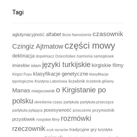
Tagi
czasownik
alfabet
aglutynacyjność
Boże Narodzenie
części mowy
Czingiz Ajtmatow
deklinacja
dopełniacz
Dzieciństwo
harmonia samogłosek
języki turkijskie
kirgiskie filmy
imiesłów
islam
klasyfikacje genetyczne
Kirgizi Fuyu
klasyfikacje
liczebnik
typologiczne
Krystyna Latoniowa
liczebnik główny
o Kirgistanie po
Manas
miejscownik
polsku
określenia czasu
partykuła
partykuła przecząca
posesywność
przymiotnik
partykuła pytająca
przeczenie
rozmówki
przysłówek
rosyjskie filmy
rzeczownik
tradycyjne gry
turystyka
szyk wyrazów