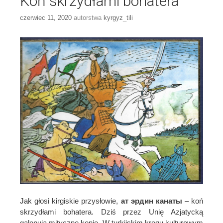
Koń skrzydłami bohatera
czerwiec 11, 2020
autorstwa
kyrgyz_tili
Jak głosi kirgiskie przysłowie,
ат эрдин канаты
– koń
skrzydłami bohatera. Dziś przez Unię Azjatycką
galopują mityczne konie. W turkijskim kręgu kulturowym