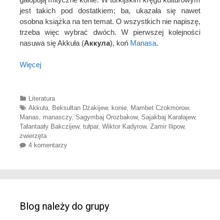
jest takich pod dostatkiem; ba, ukazała się nawet
osobna książka na ten temat. O wszystkich nie napiszę,
trzeba więc wybrać dwóch. W pierwszej kolejności
nasuwa się Akkuła (
Аккула
), koń
Manasa
.
Więcej
Categories
Literatura
Tags
Akkuła
,
Beksułtan Dżakijew
,
konie
,
Mambet Czokmorow
,
Manas
,
manasczy
,
Sagymbaj Orozbakow
,
Sajakbaj Karałajew
,
Tałantaały Bakczijew
,
tułpar
,
Wiktor Kadyrow
,
Zamir Ilipow
,
zwierzęta
4 komentarzy
Blog należy do grupy