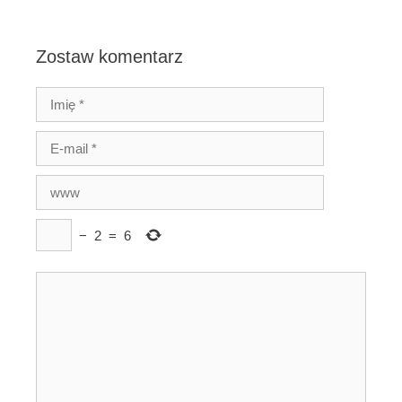
Zostaw komentarz
−
2
=
6