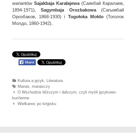
wariantów
Sajakbaja Karałajewa
(Саякбай Каралаев,
1894-1971),
Sagymbaja Orozbakowa
(Сагымбай
Орозбаков, 1868-1930) i
Togołoka Mołdo
(Тоголок
Молдо, 1860-1942).
Categories
Kultura a język
,
Literatura
Tags
Manas
,
manasczy
Nawigacja wpisów
O Wschodzie bliższym i dalszym, czyli myśli językowo-
kuchenne
Wielkanoc po kirgisku