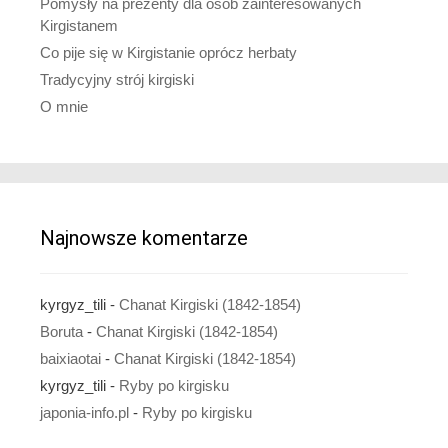
Pomysły na prezenty dla osób zainteresowanych
Kirgistanem
Co pije się w Kirgistanie oprócz herbaty
Tradycyjny strój kirgiski
O mnie
Najnowsze komentarze
kyrgyz_tili
-
Chanat Kirgiski (1842-1854)
Boruta
-
Chanat Kirgiski (1842-1854)
baixiaotai
-
Chanat Kirgiski (1842-1854)
kyrgyz_tili
-
Ryby po kirgisku
japonia-info.pl
-
Ryby po kirgisku