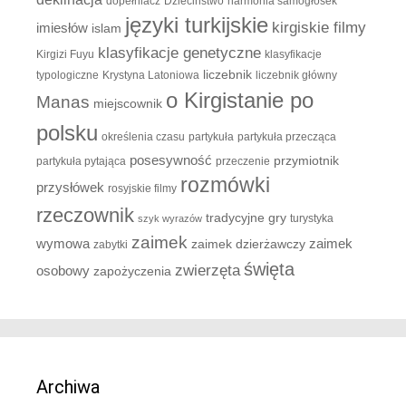
dopełniacz
Dzieciństwo
harmonia samogłosek
języki turkijskie
kirgiskie filmy
imiesłów
islam
klasyfikacje genetyczne
Kirgizi Fuyu
klasyfikacje
liczebnik
typologiczne
Krystyna Latoniowa
liczebnik główny
o Kirgistanie po
Manas
miejscownik
polsku
określenia czasu
partykuła
partykuła przecząca
posesywność
przymiotnik
partykuła pytająca
przeczenie
rozmówki
przysłówek
rosyjskie filmy
rzeczownik
tradycyjne gry
turystyka
szyk wyrazów
zaimek
zaimek
wymowa
zaimek dzierżawczy
zabytki
święta
zwierzęta
osobowy
zapożyczenia
Archiwa