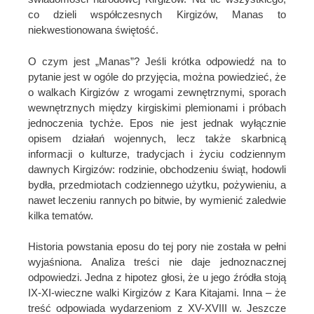
co dzieli współczesnych Kirgizów, Manas to
niekwestionowana świętość.
O czym jest „Manas”? Jeśli krótka odpowiedź na to
pytanie jest w ogóle do przyjęcia, można powiedzieć, że
o walkach Kirgizów z wrogami zewnętrznymi, sporach
wewnętrznych między kirgiskimi plemionami i próbach
jednoczenia tychże. Epos nie jest jednak wyłącznie
opisem działań wojennych, lecz także skarbnicą
informacji o kulturze, tradycjach i życiu codziennym
dawnych Kirgizów: rodzinie, obchodzeniu świąt, hodowli
bydła, przedmiotach codziennego użytku, pożywieniu, a
nawet leczeniu rannych po bitwie, by wymienić zaledwie
kilka tematów.
Historia powstania eposu do tej pory nie została w pełni
wyjaśniona. Analiza treści nie daje jednoznacznej
odpowiedzi. Jedna z hipotez głosi, że u jego źródła stoją
IX-XI-wieczne walki Kirgizów z Kara Kitajami. Inna – że
treść odpowiada wydarzeniom z XV-XVIII w. Jeszcze