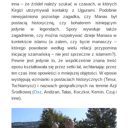
inna – że źródeł należy szukać w czasach, w których
Kirgizi utrzymywali kontakty z Ujgurami. Podobnie
niewyjaśniona pozostaje zagadka, czy Manas był
postacią historyczną, czy bohaterem istniejącym
jedynie w legendach. Spory wywołuje także
zagadnienie, czy można rozpatrywać dzieje Manasa w
kontekście islamu (a zatem, czy bycie manasczy –
którego powołanie według wielu relacji przypomina
inicjację szamańską – nie jest sprzeczne z islamem?).
Pewne jest jedynie to, że współcześnie znana treść
eposu kształtowała się przez setki lat, wchłaniając przez
ten czas inne opowieści o mniejszej objętości. W eposie
występują wzmianki o postaciach historycznych (Timur,
Tochtamysz) i nazwach geograficznych na terenie Azji
Środkowej (
Osz
, Andiżan, Tałas, Koczkor, Kemin, Czuj i
inne).