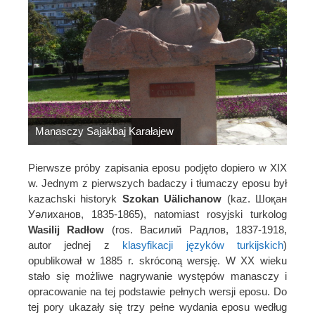
Manasczy Sajakbaj Karałajew
Pierwsze próby zapisania eposu podjęto dopiero w XIX
w. Jednym z pierwszych badaczy i tłumaczy eposu był
kazachski historyk
Szokan Uälichanow
(kaz. Шоқан
Уәлиханов, 1835-1865), natomiast rosyjski turkolog
Wasilij Radłow
(ros. Василий Радлов, 1837-1918,
autor jednej z
klasyfikacji języków turkijskich
)
opublikował w 1885 r. skróconą wersję. W XX wieku
stało się możliwe nagrywanie występów manasczy i
opracowanie na tej podstawie pełnych wersji eposu. Do
tej pory ukazały się trzy pełne wydania eposu według