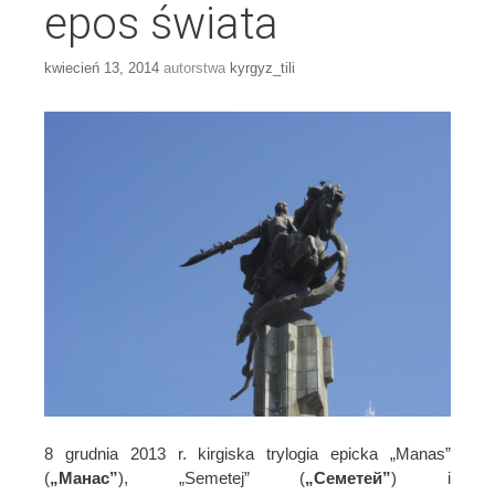
epos świata
kwiecień 13, 2014
autorstwa
kyrgyz_tili
8 grudnia 2013 r. kirgiska trylogia epicka „Manas”
(
„Манас”
), „Semetej” (
„Семетей”
) i