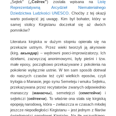
„Sejtek” (
„Сейтек”
) została wpisana na
Listę
Reprezentatywną Arcydzieł Niematerialnego
Dziedzictwa Ludzkości UNESCO
. Choćby z tej okazji
warto poświęcić jej uwagę. Kim był bohater, który w
samej stolicy Kirgistanu doczekał się aż dwóch
pomników?
Literatura kirgiska w dużym stopniu opierała się na
przekazie ustnym. Przez wieki tworzyli ją akynowie
(kirg.
акындар
) – wędrowni poeci-improwizatorzy. Ich
dziełami, zazwyczaj anonimowymi, były pieśni i tzw.
małe eposy, początkowo przekazywane z pokolenia na
pokolenie wyłącznie ustnie. W ten sam sposób dotrwał
do naszych czasów też cykl wielkich eposów, czyli
trylogia o Manasie, jego synu Semeteju i wnuku Sejteku,
przekazywana przez recytatorów zwanych odpowiednio
manasczy (
манасчы
), semetejczi (
семетейчи
) i
sejtekczi (
сейтекчи
). To właśnie ona stała się kirgiską
epopeją narodową, która – zwłaszcza w czasach młodej
jeszcze niepodległości Kirgistanu – jest jednym z filarów
świadomości narodowej Kirgizów. Na tle wszystkiego,