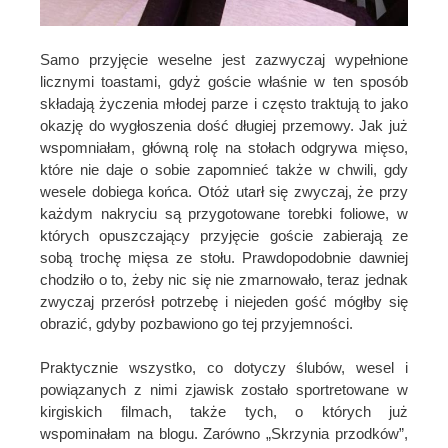
Samo przyjęcie weselne jest zazwyczaj wypełnione
licznymi toastami, gdyż goście właśnie w ten sposób
składają życzenia młodej parze i często traktują to jako
okazję do wygłoszenia dość długiej przemowy. Jak już
wspomniałam, główną rolę na stołach odgrywa mięso,
które nie daje o sobie zapomnieć także w chwili, gdy
wesele dobiega końca. Otóż utarł się zwyczaj, że przy
każdym nakryciu są przygotowane torebki foliowe, w
których opuszczający przyjęcie goście zabierają ze
sobą trochę mięsa ze stołu. Prawdopodobnie dawniej
chodziło o to, żeby nic się nie zmarnowało, teraz jednak
zwyczaj przerósł potrzebę i niejeden gość mógłby się
obrazić, gdyby pozbawiono go tej przyjemności.
Praktycznie wszystko, co dotyczy ślubów, wesel i
powiązanych z nimi zjawisk zostało sportretowane w
kirgiskich filmach, także tych, o których już
wspominałam na blogu. Zarówno „Skrzynia przodków”,