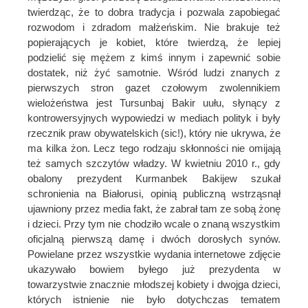
twierdząc, że to dobra tradycja i pozwala zapobiegać
rozwodom i zdradom małżeńskim. Nie brakuje też
popierających je kobiet, które twierdzą, że lepiej
podzielić się mężem z kimś innym i zapewnić sobie
dostatek, niż żyć samotnie. Wśród ludzi znanych z
pierwszych stron gazet czołowym zwolennikiem
wielożeństwa jest Tursunbaj Bakir uułu, słynący z
kontrowersyjnych wypowiedzi w mediach polityk i były
rzecznik praw obywatelskich (sic!), który nie ukrywa, że
ma kilka żon. Lecz tego rodzaju skłonności nie omijają
też samych szczytów władzy. W kwietniu 2010 r., gdy
obalony prezydent Kurmanbek Bakijew szukał
schronienia na Białorusi, opinią publiczną wstrząsnął
ujawniony przez media fakt, że zabrał tam ze sobą żonę
i dzieci. Przy tym nie chodziło wcale o znaną wszystkim
oficjalną pierwszą damę i dwóch dorosłych synów.
Powielane przez wszystkie wydania internetowe zdjęcie
ukazywało bowiem byłego już prezydenta w
towarzystwie znacznie młodszej kobiety i dwojga dzieci,
których istnienie nie było dotychczas tematem