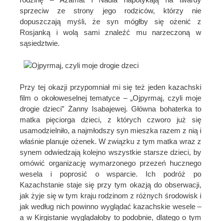
sprzeciw ze strony jego rodziców, którzy nie
dopuszczają myśli, że syn mógłby się ożenić z
Rosjanką i wolą sami znaleźć mu narzeczoną w
sąsiedztwie.
Przy tej okazji przypomniał mi się też jeden kazachski
film o okołoweselnej tematyce – „Ojpyrmaj, czyli moje
drogie dzieci” Żanny Isabajewej. Główna bohaterka to
matka pięciorga dzieci, z których czworo już się
usamodzielniło, a najmłodszy syn mieszka razem z nią i
właśnie planuje ożenek. W związku z tym matka wraz z
synem odwiedzają kolejno wszystkie starsze dzieci, by
omówić organizację wymarzonego przezeń hucznego
wesela i poprosić o wsparcie. Ich podróż po
Kazachstanie staje się przy tym okazją do obserwacji,
jak żyje się w tym kraju rodzinom z różnych środowisk i
jak według nich powinno wyglądać kazachskie wesele –
a w Kirgistanie wyglądałoby to podobnie, dlatego o tym