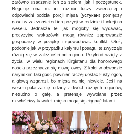
zarówno usadzanie ich za stołem, jak i poczęstunek.
Reguluje ona m. in. rozbiór tuszy zwierzęcej i
odpowiedni podział porcji mięsa (
устукан
) pomiędzy
gości w zależności od ich pozycji w rodzinie i funkcji na
weselu. Jednakże te, jak mogłoby się wydawać,
precyzyjne wskazówki mogą również zaprowadzić
gospodarzy w pułapkę i spowodować konflikt. Otóż,
podobnie jak w przypadku kałymu i posagu, te zwyczaje
różnią się w zależności od regionu. Przykład wzięty z
życia: w wielu regionach Kirgistanu dla honorowego
gościa przeznacza się głowę owcy. Z kolei w obwodzie
naryńskim taki gość powinien raczej dostać tłusty ogon,
a głową wzgardzi, bo mięsa na niej niewiele. Jeśli na
weselu połączą się rodziny z dwóch różnych regionów,
nietrudno o gafę, a pretensje wywołane przez
niewłaściwy kawałek mięsa mogą się ciągnąć latami.