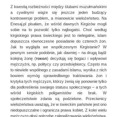
Z kwestią rozbieżności między ślubami muzułmańskimi
a cywilnymi wiąże się jeszcze jeden budzący
kontrowersje problem, a mianowicie wielożeństwo. Na
Enesaj.pl pisałam, że wśród dawnych Kirgizów mogli
sobie na to pozwolić tylko najbogatsi. Choć według
kirgiskiego prawa świeckiego jest to nielegalne, islam
dopuszcza równoczesne posiadanie do czterech żon.
Jak to wygląda we współczesnym Kirgistanie? W
pewnym sensie podobnie, jak dawniej – na drugą bądź
kolejną żonę (
токол
) decydują się bogaci i wpływowi
mężczyźni, np. politycy czy przedsiębiorcy. Często ma
to niewiele wspólnego z zasadami islamu, wynika z nich
bowiem wymóg sprawiedliwego traktowania żon i
krytyka tych mężczyzn, którzy żenią się ponownie tylko
dla podkreślenia swojego statusu społecznego – a tych
wśród kirgiskich poligamistów nie brak. W
społeczeństwie zdania są podzielone. Przeciwnicy
wielożeństwa uważają, że w świeckim państwie jest ono
niedopuszczalne i ogranicza prawa kobiet. Z kolei wielu
mężczyzn głosi potrzebę zalegalizowania wielożeństwa,