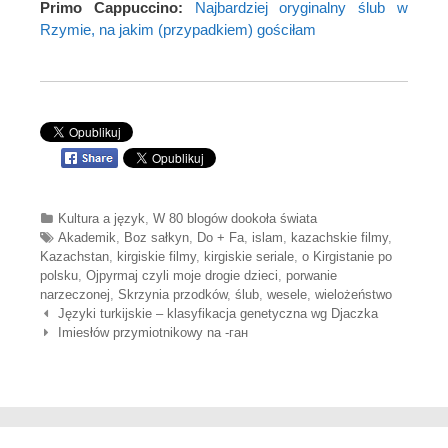
Primo Cappuccino:
Najbardziej oryginalny ślub w
Rzymie, na jakim (przypadkiem) gościłam
Categories
Kultura a język
,
W 80 blogów dookoła świata
Tags
Akademik
,
Boz sałkyn
,
Do + Fa
,
islam
,
kazachskie filmy
,
Kazachstan
,
kirgiskie filmy
,
kirgiskie seriale
,
o Kirgistanie po
polsku
,
Ojpyrmaj czyli moje drogie dzieci
,
porwanie
narzeczonej
,
Skrzynia przodków
,
ślub
,
wesele
,
wielożeństwo
Nawigacja wpisów
Języki turkijskie – klasyfikacja genetyczna wg Djaczka
Imiesłów przymiotnikowy na -ган