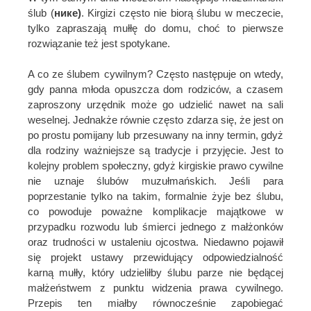
ślub (
нике)
. Kirgizi często nie biorą ślubu w meczecie,
tylko zapraszają mułłę do domu, choć to pierwsze
rozwiązanie też jest spotykane.
A co ze ślubem cywilnym? Często następuje on wtedy,
gdy panna młoda opuszcza dom rodziców, a czasem
zaproszony urzędnik może go udzielić nawet na sali
weselnej. Jednakże równie często zdarza się, że jest on
po prostu pomijany lub przesuwany na inny termin, gdyż
dla rodziny ważniejsze są tradycje i przyjęcie. Jest to
kolejny problem społeczny, gdyż kirgiskie prawo cywilne
nie uznaje ślubów muzułmańskich. Jeśli para
poprzestanie tylko na takim, formalnie żyje bez ślubu,
co powoduje poważne komplikacje majątkowe w
przypadku rozwodu lub śmierci jednego z małżonków
oraz trudności w ustaleniu ojcostwa. Niedawno pojawił
się projekt ustawy przewidujący odpowiedzialność
karną mułły, który udzieliłby ślubu parze nie będącej
małżeństwem z punktu widzenia prawa cywilnego.
Przepis ten miałby równocześnie zapobiegać