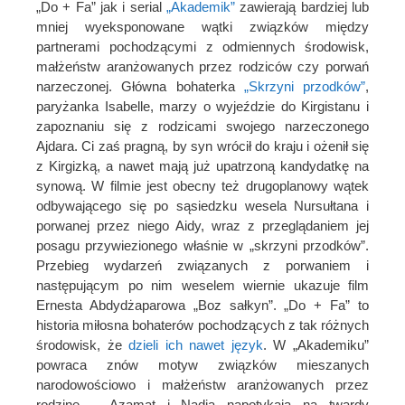
„Do + Fa” jak i serial
„Akademik”
zawierają bardziej lub
mniej wyeksponowane wątki związków między
partnerami pochodzącymi z odmiennych środowisk,
małżeństw aranżowanych przez rodziców czy porwań
narzeczonej. Główna bohaterka
„Skrzyni przodków”
,
paryżanka Isabelle, marzy o wyjeździe do Kirgistanu i
zapoznaniu się z rodzicami swojego narzeczonego
Ajdara. Ci zaś pragną, by syn wrócił do kraju i ożenił się
z Kirgizką, a nawet mają już upatrzoną kandydatkę na
synową. W filmie jest obecny też drugoplanowy wątek
odbywającego się po sąsiedzku wesela Nursułtana i
porwanej przez niego Aidy, wraz z przeglądaniem jej
posagu przywiezionego właśnie w „skrzyni przodków”.
Przebieg wydarzeń związanych z porwaniem i
następującym po nim weselem wiernie ukazuje film
Ernesta Abdydżaparowa „Boz sałkyn”. „Do + Fa” to
historia miłosna bohaterów pochodzących z tak różnych
środowisk, że
dzieli ich nawet język
. W „Akademiku”
powraca znów motyw związków mieszanych
narodowościowo i małżeństw aranżowanych przez
rodzinę – Azamat i Nadia napotykają na twardy