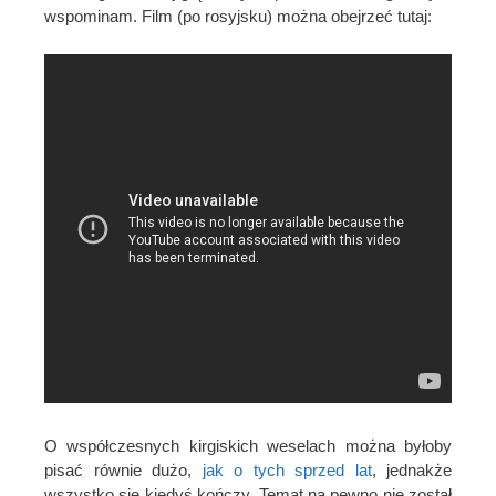
wspominam. Film (po rosyjsku) można obejrzeć tutaj:
O współczesnych kirgiskich weselach można byłoby
pisać równie dużo,
jak o tych sprzed lat
, jednakże
wszystko się kiedyś kończy. Temat na pewno nie został