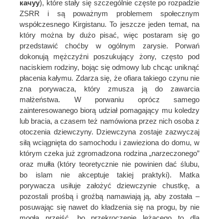
качуу
), które stały się szczególnie częste po rozpadzie
ZSRR i są poważnym problemem społecznym
współczesnego Kirgistanu. To jeszcze jeden temat, na
który można by dużo pisać, więc postaram się go
przedstawić choćby w ogólnym zarysie. Porwań
dokonują mężczyźni poszukujący żony, często pod
naciskiem rodziny, bojąc się odmowy lub chcąc uniknąć
płacenia kałymu. Zdarza się, że ofiara takiego czynu nie
zna porywacza, który zmusza ją do zawarcia
małżeństwa. W porwaniu oprócz samego
zainteresowanego biorą udział pomagający mu koledzy
lub bracia, a czasem też namówiona przez nich osoba z
otoczenia dziewczyny. Dziewczyna zostaje zazwyczaj
siłą wciągnięta do samochodu i zawieziona do domu, w
którym czeka już zgromadzona rodzina „narzeczonego”
oraz mułła (który teoretycznie nie powinien dać ślubu,
bo islam nie akceptuje takiej praktyki). Matka
porywacza usiłuje założyć dziewczynie chustkę, a
pozostali prośbą i groźbą namawiają ją, aby została –
posuwając się nawet do kładzenia się na progu, by nie
mogła przejść, bo przekroczenie leżącego to dla