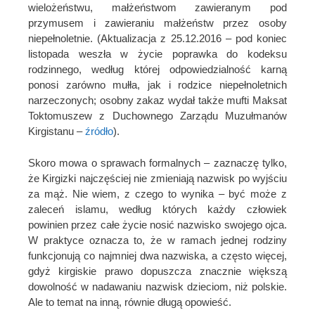
wielożeństwu, małżeństwom zawieranym pod
przymusem i zawieraniu małżeństw przez osoby
niepełnoletnie. (Aktualizacja z 25.12.2016 – pod koniec
listopada weszła w życie poprawka do kodeksu
rodzinnego, według której odpowiedzialność karną
ponosi zarówno mułła, jak i rodzice niepełnoletnich
narzeczonych; osobny zakaz wydał także mufti Maksat
Toktomuszew z Duchownego Zarządu Muzułmanów
Kirgistanu –
źródło
).
Skoro mowa o sprawach formalnych – zaznaczę tylko,
że Kirgizki najczęściej nie zmieniają nazwisk po wyjściu
za mąż. Nie wiem, z czego to wynika – być może z
zaleceń islamu, według których każdy człowiek
powinien przez całe życie nosić nazwisko swojego ojca.
W praktyce oznacza to, że w ramach jednej rodziny
funkcjonują co najmniej dwa nazwiska, a często więcej,
gdyż kirgiskie prawo dopuszcza znacznie większą
dowolność w nadawaniu nazwisk dzieciom, niż polskie.
Ale to temat na inną, równie długą opowieść.