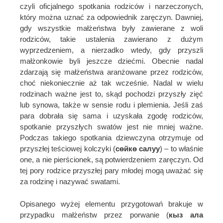
czyli oficjalnego spotkania rodziców i narzeczonych,
który można uznać za odpowiednik zaręczyn. Dawniej,
gdy wszystkie małżeństwa były zawierane z woli
rodziców, takie ustalenia zawierano z dużym
wyprzedzeniem, a nierzadko wtedy, gdy przyszli
małżonkowie byli jeszcze dziećmi. Obecnie nadal
zdarzają się małżeństwa aranżowane przez rodziców,
choć niekoniecznie aż tak wcześnie. Nadal w wielu
rodzinach ważne jest to, skąd pochodzi przyszły zięć
lub synowa, także w sensie rodu i plemienia. Jeśli zaś
para dobrała się sama i uzyskała zgodę rodziców,
spotkanie przyszłych swatów jest nie mniej ważne.
Podczas takiego spotkania dziewczyna otrzymuje od
przyszłej teściowej kolczyki (
сөйкө салуу
) – to właśnie
one, a nie pierścionek, są potwierdzeniem zaręczyn. Od
tej pory rodzice przyszłej pary młodej mogą uważać się
za rodzinę i nazywać swatami.
Opisanego wyżej elementu przygotowań brakuje w
przypadku małżeństw przez porwanie (
кыз ала