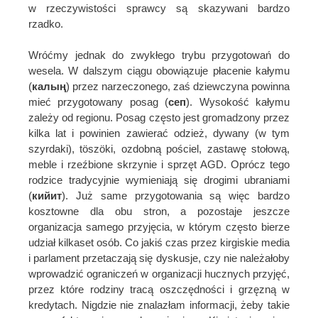
w rzeczywistości sprawcy są skazywani bardzo
rzadko.
Wróćmy jednak do zwykłego trybu przygotowań do
wesela. W dalszym ciągu obowiązuje płacenie kałymu
(
калың
) przez narzeczonego, zaś dziewczyna powinna
mieć przygotowany posag (
сеп
). Wysokość kałymu
zależy od regionu. Posag często jest gromadzony przez
kilka lat i powinien zawierać odzież, dywany (w tym
szyrdaki), töszöki, ozdobną pościel, zastawę stołową,
meble i rzeźbione skrzynie i sprzęt AGD. Oprócz tego
rodzice tradycyjnie wymieniają się drogimi ubraniami
(
кийит
). Już same przygotowania są więc bardzo
kosztowne dla obu stron, a pozostaje jeszcze
organizacja samego przyjęcia, w którym często bierze
udział kilkaset osób. Co jakiś czas przez kirgiskie media
i parlament przetaczają się dyskusje, czy nie należałoby
wprowadzić ograniczeń w organizacji hucznych przyjęć,
przez które rodziny tracą oszczędności i grzęzną w
kredytach. Nigdzie nie znalazłam informacji, żeby takie