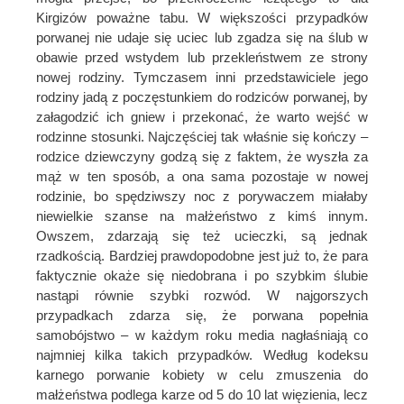
Kirgizów poważne tabu. W większości przypadków
porwanej nie udaje się uciec lub zgadza się na ślub w
obawie przed wstydem lub przekleństwem ze strony
nowej rodziny. Tymczasem inni przedstawiciele jego
rodziny jadą z poczęstunkiem do rodziców porwanej, by
załagodzić ich gniew i przekonać, że warto wejść w
rodzinne stosunki. Najczęściej tak właśnie się kończy –
rodzice dziewczyny godzą się z faktem, że wyszła za
mąż w ten sposób, a ona sama pozostaje w nowej
rodzinie, bo spędziwszy noc z porywaczem miałaby
niewielkie szanse na małżeństwo z kimś innym.
Owszem, zdarzają się też ucieczki, są jednak
rzadkością. Bardziej prawdopodobne jest już to, że para
faktycznie okaże się niedobrana i po szybkim ślubie
nastąpi równie szybki rozwód. W najgorszych
przypadkach zdarza się, że porwana popełnia
samobójstwo – w każdym roku media nagłaśniają co
najmniej kilka takich przypadków. Według kodeksu
karnego porwanie kobiety w celu zmuszenia do
małżeństwa podlega karze od 5 do 10 lat więzienia, lecz