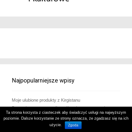
Najpopularniejsze wpisy
Moje ulubione produkty z Kirgistanu
Pomysły na prezenty dla osób zainteresowanych
Ta strona korzysta z ciasteczek aby świadczyć usługi na najwyższym
Kirgistanem
poziomie. Dalsze korzystanie ze strony oznacza, że zgadzasz się na ich
Co pije się w Kirgistanie oprócz herbaty
użycie.
Zgoda
Tradycyjny strój kirgiski