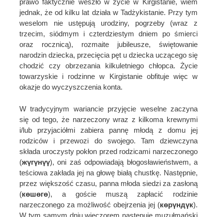
prawo faktycznie weszło w życie w Kirgistanie, wiem
jednak, że od kilku lat działa w Tadżykistanie. Przy tym
weselom nie ustępują urodziny, pogrzeby (wraz z
trzecim, siódmym i czterdziestym dniem po śmierci
oraz rocznicą), rozmaite jubileusze, świętowanie
narodzin dziecka, przecięcia pęt u dziecka uczącego się
chodzić czy obrzezania kilkuletniego chłopca. Życie
towarzyskie i rodzinne w Kirgistanie obfituje więc w
okazje do wyczyszczenia konta.
W tradycyjnym wariancie przyjęcie weselne zaczyna
się od tego, że narzeczony wraz z kilkoma krewnymi
i/lub przyjaciółmi zabiera pannę młodą z domu jej
rodziców i przewozi do swojego. Tam dziewczyna
składa uroczysty pokłon przed rodzicami narzeczonego
(
жүгүнүү
), oni zaś odpowiadają błogosławieństwem, a
teściowa zakłada jej na głowę białą chustkę. Następnie,
przez większość czasu, panna młoda siedzi za zasłoną
(
көшөгө
), a goście muszą zapłacić rodzinie
narzeczonego za możliwość obejrzenia jej (
көрүндүк
).
W tym samym dniu wieczorem następuje muzułmański