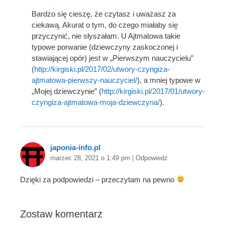
Bardzo się cieszę, że czytasz i uważasz za
ciekawą. Akurat o tym, do czego miałaby się
przyczynić, nie słyszałam. U Ajtmatowa takie
typowe porwanie (dziewczyny zaskoczonej i
stawiającej opór) jest w „Pierwszym nauczycielu”
(
http://kirgiski.pl/2017/02/utwory-czyngiza-
ajtmatowa-pierwszy-nauczyciel/
), a mniej typowe w
„Mojej dziewczynie” (
http://kirgiski.pl/2017/01/utwory-
czyngiza-ajtmatowa-moja-dziewczyna/
).
japonia-info.pl
marzec 28, 2021 o 1:49 pm
|
Odpowiedz
Dzięki za podpowiedzi – przeczytam na pewno
Zostaw komentarz