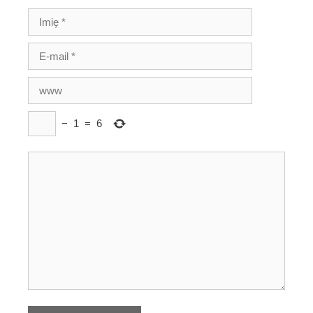
−
1
=
6