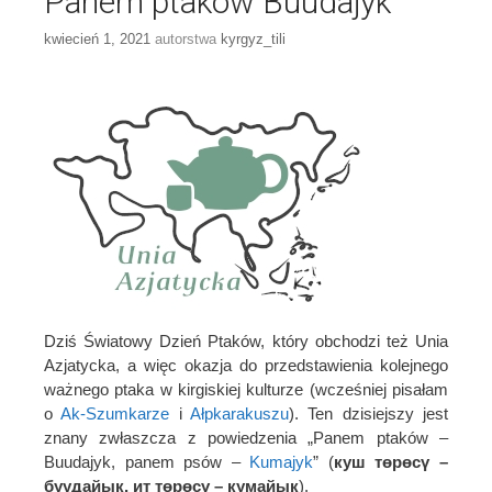
Panem ptaków Buudajyk
kwiecień 1, 2021
autorstwa
kyrgyz_tili
Dziś Światowy Dzień Ptaków, który obchodzi też Unia
Azjatycka, a więc okazja do przedstawienia kolejnego
ważnego ptaka w kirgiskiej kulturze (wcześniej pisałam
o
Ak-Szumkarze
i
Ałpkarakuszu
). Ten dzisiejszy jest
znany zwłaszcza z powiedzenia „Panem ptaków –
Buudajyk, panem psów –
Kumajyk
” (
куш төрөсү –
буудайык, ит төрөсү – кумайык
).