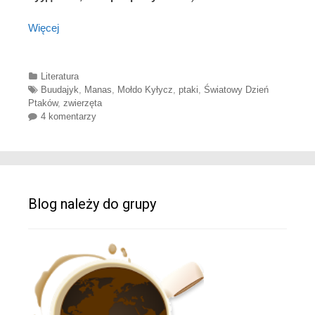
Więcej
Categories
Literatura
Tags
Buudajyk
,
Manas
,
Mołdo Kyłycz
,
ptaki
,
Światowy Dzień
Ptaków
,
zwierzęta
4 komentarzy
Blog należy do grupy