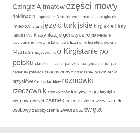
części mowy
Czingiz Ajtmatow
deklinacja
dopełniacz
Dzieciństwo
harmonia samogłosek
języki turkijskie
kirgiskie filmy
imiesłów
islam
klasyfikacje genetyczne
Kirgizi Fuyu
klasyfikacje
liczebnik
typologiczne
Krystyna Latoniowa
liczebnik główny
o Kirgistanie po
Manas
miejscownik
polsku
określenia czasu
partykuła
partykuła przecząca
posesywność
przymiotnik
partykuła pytająca
przeczenie
rozmówki
przysłówek
rosyjskie filmy
rzeczownik
tradycyjne gry
turystyka
szyk wyrazów
zaimek
zaimek
wymowa
zaimek dzierżawczy
zabytki
święta
zwierzęta
osobowy
zapożyczenia