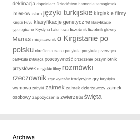
deklinacja
dopełniacz
Dzieciństwo
harmonia samogłosek
języki turkijskie
kirgiskie filmy
imiesłów
islam
klasyfikacje genetyczne
Kirgizi Fuyu
klasyfikacje
liczebnik
typologiczne
Krystyna Latoniowa
liczebnik główny
o Kirgistanie po
Manas
miejscownik
polsku
określenia czasu
partykuła
partykuła przecząca
posesywność
przymiotnik
partykuła pytająca
przeczenie
rozmówki
przysłówek
rosyjskie filmy
rzeczownik
tradycyjne gry
turystyka
szyk wyrazów
zaimek
zaimek
wymowa
zaimek dzierżawczy
zabytki
święta
zwierzęta
osobowy
zapożyczenia
Archiwa