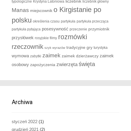
liczebnik
typologiczne
Krystyna Latoniowa
liczebnik główny
o Kirgistanie po
Manas
miejscownik
polsku
określenia czasu
partykuła
partykuła przecząca
posesywność
przymiotnik
partykuła pytająca
przeczenie
rozmówki
przysłówek
rosyjskie filmy
rzeczownik
tradycyjne gry
turystyka
szyk wyrazów
zaimek
zaimek
wymowa
zaimek dzierżawczy
zabytki
święta
zwierzęta
osobowy
zapożyczenia
Archiwa
styczeń 2022
(1)
grudzień 2021
(2)