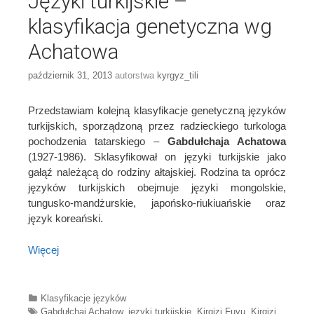
Języki turkijskie –
klasyfikacja genetyczna wg
Achatowa
październik 31, 2013
autorstwa
kyrgyz_tili
Przedstawiam kolejną klasyfikacje genetyczną języków
turkijskich, sporządzoną przez radzieckiego turkologa
pochodzenia tatarskiego –
Gabdułchaja Achatowa
(1927-1986). Sklasyfikował on języki turkijskie jako
gałąź należącą do rodziny ałtajskiej. Rodzina ta oprócz
języków turkijskich obejmuje języki mongolskie,
tungusko-mandżurskie, japońsko-riukiuańskie oraz
język koreański.
Więcej
Categories
Klasyfikacje języków
Tags
Gabdułchaj Achatow
,
języki turkijskie
,
Kirgizi Fuyu
,
Kirgizi