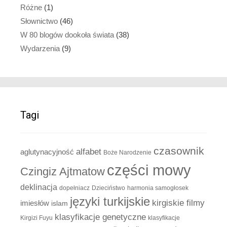
Różne
(1)
Słownictwo
(46)
W 80 blogów dookoła świata
(38)
Wydarzenia
(9)
Tagi
czasownik
alfabet
aglutynacyjność
Boże Narodzenie
części mowy
Czingiz Ajtmatow
deklinacja
dopełniacz
Dzieciństwo
harmonia samogłosek
języki turkijskie
kirgiskie filmy
imiesłów
islam
klasyfikacje genetyczne
Kirgizi Fuyu
klasyfikacje