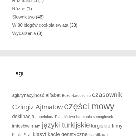
Rozmaitości
(7)
Różne
(1)
Słownictwo
(46)
W 80 blogów dookoła świata
(38)
Wydarzenia
(9)
Tagi
czasownik
alfabet
aglutynacyjność
Boże Narodzenie
części mowy
Czingiz Ajtmatow
deklinacja
dopełniacz
Dzieciństwo
harmonia samogłosek
języki turkijskie
kirgiskie filmy
imiesłów
islam
klasyfikacje genetyczne
Kirgizi Fuyu
klasyfikacje