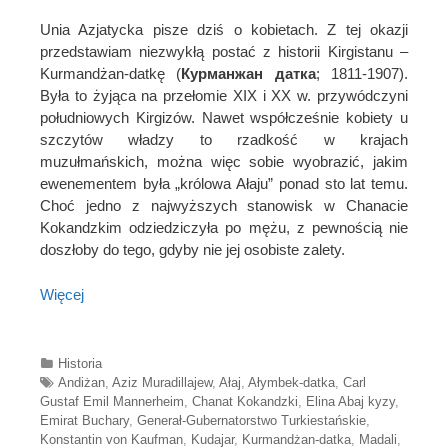
Unia Azjatycka pisze dziś o kobietach. Z tej okazji
przedstawiam niezwykłą postać z historii Kirgistanu –
Kurmandżan-datkę (
Курманжан датка
; 1811-1907).
Była to żyjąca na przełomie XIX i XX w. przywódczyni
południowych Kirgizów. Nawet współcześnie kobiety u
szczytów władzy to rzadkość w krajach
muzułmańskich, można więc sobie wyobrazić, jakim
ewenementem była „królowa Ałaju” ponad sto lat temu.
Choć jedno z najwyższych stanowisk w Chanacie
Kokandzkim odziedziczyła po mężu, z pewnością nie
doszłoby do tego, gdyby nie jej osobiste zalety.
Więcej
Categories
Historia
Tags
Andiżan
,
Aziz Muradillajew
,
Ałaj
,
Ałymbek-datka
,
Carl
Gustaf Emil Mannerheim
,
Chanat Kokandzki
,
Elina Abaj kyzy
,
Emirat Buchary
,
Generał-Gubernatorstwo Turkiestańskie
,
Konstantin von Kaufman
,
Kudajar
,
Kurmandżan-datka
,
Madali
,