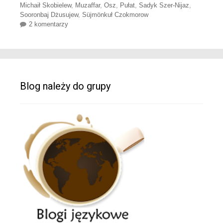
Michaił Skobielew
,
Muzaffar
,
Osz
,
Pułat
,
Sadyk Szer-Nijaz
,
Sooronbaj Dżusujew
,
Süjmönkuł Czokmorow
2 komentarzy
Blog należy do grupy