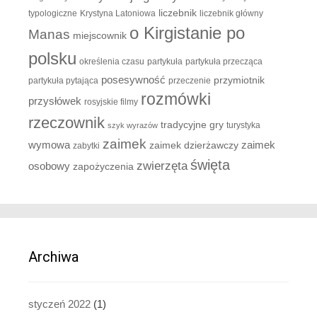
liczebnik
typologiczne
Krystyna Latoniowa
liczebnik główny
o Kirgistanie po
Manas
miejscownik
polsku
określenia czasu
partykuła
partykuła przecząca
posesywność
przymiotnik
partykuła pytająca
przeczenie
rozmówki
przysłówek
rosyjskie filmy
rzeczownik
tradycyjne gry
turystyka
szyk wyrazów
zaimek
zaimek
wymowa
zaimek dzierżawczy
zabytki
święta
zwierzęta
osobowy
zapożyczenia
Archiwa
styczeń 2022
(1)