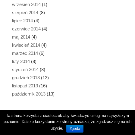
wrzesień 2014
(1)
sierpień 2014
(8)
lipiec 2014
(4)
czerwiec 2014
(4)
maj 2014
(4)
kwiecień 2014
(4)
marzec 2014
(6)
luty 2014
(8)
styczeń 2014
(8)
grudzień 2013
(13)
listopad 2013
(16)
październik 2013
(13)
Ta strona korzysta z ciasteczek aby świadczyć usługi na najwyższym
poziomie. Dalsze korzystanie ze strony oznacza, że zgadzasz się na ich
Copyright © 2026
·
GeneratePress
·
WordPress
użycie.
Zgoda