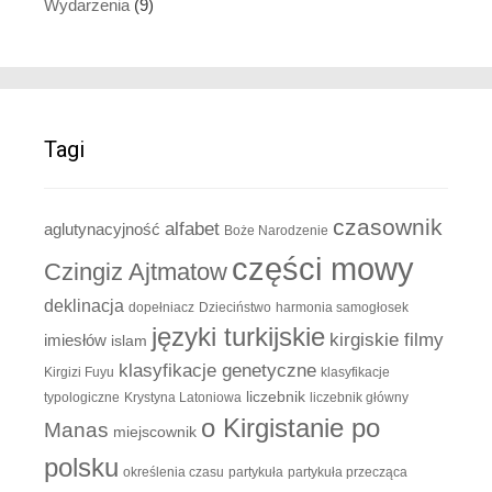
Wydarzenia
(9)
Tagi
czasownik
alfabet
aglutynacyjność
Boże Narodzenie
części mowy
Czingiz Ajtmatow
deklinacja
dopełniacz
Dzieciństwo
harmonia samogłosek
języki turkijskie
kirgiskie filmy
imiesłów
islam
klasyfikacje genetyczne
Kirgizi Fuyu
klasyfikacje
liczebnik
typologiczne
Krystyna Latoniowa
liczebnik główny
o Kirgistanie po
Manas
miejscownik
polsku
określenia czasu
partykuła
partykuła przecząca