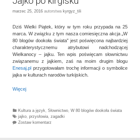
Jajko po kirgisku
marzec 25, 2016
autorstwa
kyrgyz_tili
Dziś Wielki Piątek, który w tym roku przypada na 25
marca. W związku z tym nasza comiesięczna akcja „W
80 blogów dookoła świata” jest poświęcona najbardziej
charakterystycznemu atrybutowi nadchodzącej
Wielkanocy – jajku. Ten wpis poświęcam słownictwu
związanemu z jajkiem, zaś na moim drugim blogu
Enesaj.pl
przygotowałam trochę informacji o symbolice
jajka w kulturach narodów turkijskich.
Więcej
Categories
Kultura a język
,
Słownictwo
,
W 80 blogów dookoła świata
Tags
jajko
,
przysłowia
,
zagadki
Zostaw komentarz