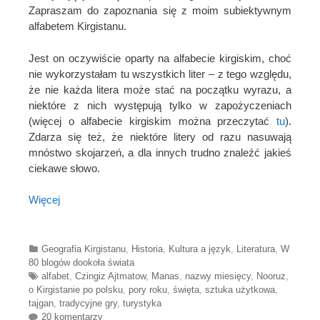
Zapraszam do zapoznania się z moim subiektywnym
alfabetem Kirgistanu.
Jest on oczywiście oparty na alfabecie kirgiskim, choć
nie wykorzystałam tu wszystkich liter – z tego względu,
że nie każda litera może stać na początku wyrazu, a
niektóre z nich występują tylko w zapożyczeniach
(więcej o alfabecie kirgiskim można przeczytać
tu
).
Zdarza się też, że niektóre litery od razu nasuwają
mnóstwo skojarzeń, a dla innych trudno znaleźć jakieś
ciekawe słowo.
Więcej
Categories
Geografia Kirgistanu
,
Historia
,
Kultura a język
,
Literatura
,
W
80 blogów dookoła świata
Tags
alfabet
,
Czingiz Ajtmatow
,
Manas
,
nazwy miesięcy
,
Nooruz
,
o Kirgistanie po polsku
,
pory roku
,
święta
,
sztuka użytkowa
,
tajgan
,
tradycyjne gry
,
turystyka
20 komentarzy