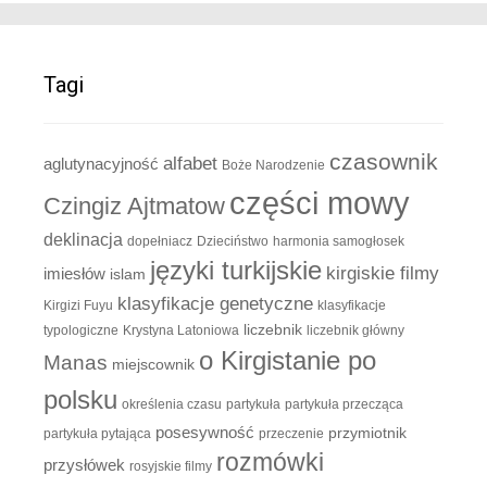
Tagi
czasownik
alfabet
aglutynacyjność
Boże Narodzenie
części mowy
Czingiz Ajtmatow
deklinacja
dopełniacz
Dzieciństwo
harmonia samogłosek
języki turkijskie
kirgiskie filmy
imiesłów
islam
klasyfikacje genetyczne
Kirgizi Fuyu
klasyfikacje
liczebnik
typologiczne
Krystyna Latoniowa
liczebnik główny
o Kirgistanie po
Manas
miejscownik
polsku
określenia czasu
partykuła
partykuła przecząca
posesywność
przymiotnik
partykuła pytająca
przeczenie
rozmówki
przysłówek
rosyjskie filmy