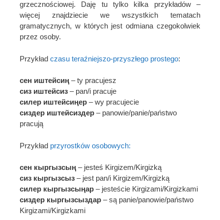
grzecznościowej. Daję tu tylko kilka przykładów –
więcej znajdziecie we wszystkich tematach
gramatycznych, w których jest odmiana czegokolwiek
przez osoby.
Przykład
czasu teraźniejszo-przyszłego prostego
:
сен иштейсиң
– ty pracujesz
сиз иштейсиз
– pan/i pracuje
силер иштейсиңер
– wy pracujecie
сиздер иштейсиздер
– panowie/panie/państwo
pracują
Przykład
przyrostków osobowych:
сен кыргызсың
– jesteś Kirgizem/Kirgizką
сиз кыргызсыз
– jest pan/i Kirgizem/Kirgizką
силер кыргызсыңар
– jesteście Kirgizami/Kirgizkami
сиздер кыргызсыздар
– są panie/panowie/państwo
Kirgizami/Kirgizkami