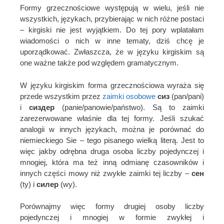
Formy grzecznościowe występują w wielu, jeśli nie
wszystkich, językach, przybierając w nich różne postaci
– kirgiski nie jest wyjątkiem. Do tej pory wplatałam
wiadomości o nich w inne tematy, dziś chcę je
uporządkować. Zwłaszcza, że w języku kirgiskim są
one ważne także pod względem gramatycznym.
W języku kirgiskim forma grzecznościowa wyraża się
przede wszystkim przez
zaimki osobowe
сиз
(pan/pani)
i
сиздер
(panie/panowie/państwo). Są to zaimki
zarezerwowane właśnie dla tej formy. Jeśli szukać
analogii w innych językach, można je porównać do
niemieckiego Sie – tego pisanego wielką literą. Jest to
więc jakby odrębna druga osoba liczby pojedynczej i
mnogiej, która ma też inną odmianę czasowników i
innych części mowy niż zwykłe zaimki tej liczby –
сен
(ty) i
силер
(wy).
Porównajmy więc formy drugiej osoby liczby
pojedynczej i mnogiej w formie zwykłej i