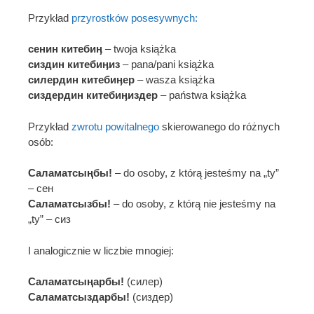
Przykład
przyrostków posesywnych:
сенин китебиӊ
– twoja książka
сиздин китебиӊиз
– pana/pani książka
силердин китебиӊер
– wasza książka
сиздердин китебиӊиздер
– państwa książka
Przykład
zwrotu powitalnego
skierowanego do różnych
osób:
Саламатсыңбы!
– do osoby, z którą jesteśmy na „ty”
– сен
Саламатсызбы!
– do osoby, z którą nie jesteśmy na
„ty” – сиз
I analogicznie w liczbie mnogiej:
Саламатсыңарбы!
(силер)
Саламатсыздарбы!
(сиздер)