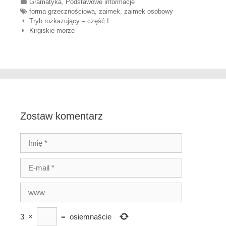
Categories
Gramatyka
,
Podstawowe informacje
Tags
forma grzecznościowa
,
zaimek
,
zaimek osobowy
Nawigacja wpisów
Tryb rozkazujący – część I
Kirgiskie morze
Zostaw komentarz
3
×
=
osiemnaście