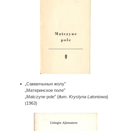
„Саманчынын жолу”
„Материнское поле”
„Matczyne pole” (
tłum. Krystyna Latoniowa
)
(1963)