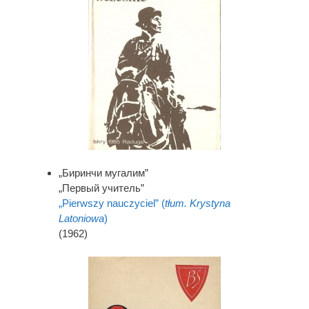
„Биринчи мугалим”
„Первый учитель”
„Pierwszy nauczyciel” (
tłum. Krystyna
Latoniowa
)
(1962)