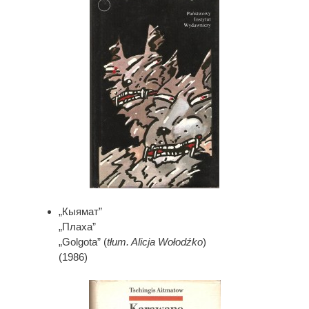
„Кыямат”
„Плаха”
„Golgota” (
tłum. Alicja Wołodźko
)
(1986)