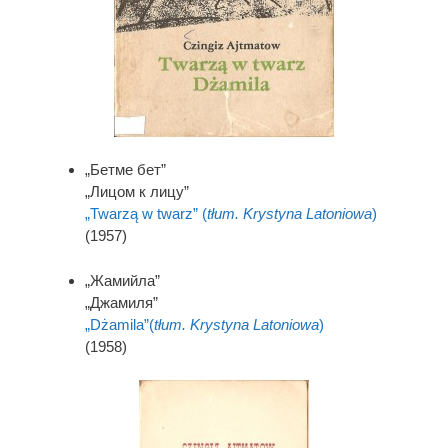
„Бетме бет”
„Лицом к лицу”
„Twarzą w twarz” (
tłum. Krystyna Latoniowa
)
(1957)
„Жамийла”
„Джамиля”
„Dżamila”(
tłum. Krystyna Latoniowa
)
(1958)