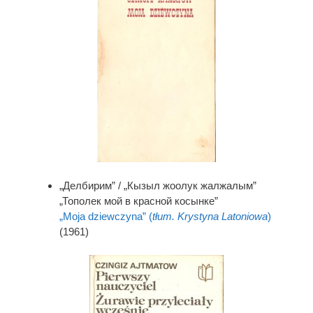
„Делбирим” / „Кызыл жоолук жалжалым”
„Тополек мой в красной косынке”
„Moja dziewczyna” (
tłum. Krystyna Latoniowa
)
(1961)