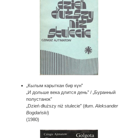
„Кылым карыткан бир күн”
„И дольше века длится день” / „Буранный
полустанок”
„Dzień dłuższy niż stulecie” (
tłum. Aleksander
Bogdański
)
(1980)