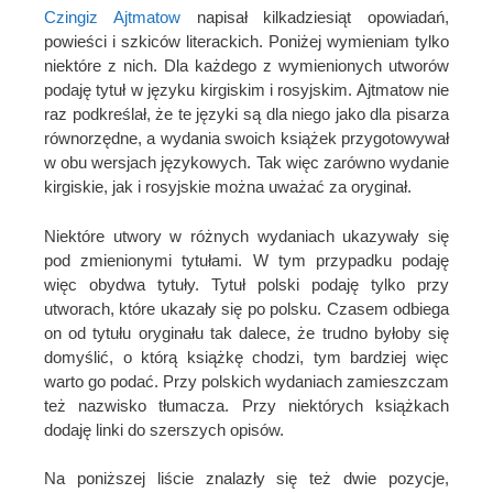
Czingiz Ajtmatow
napisał kilkadziesiąt opowiadań,
powieści i szkiców literackich. Poniżej wymieniam tylko
niektóre z nich. Dla każdego z wymienionych utworów
podaję tytuł w języku kirgiskim i rosyjskim. Ajtmatow nie
raz podkreślał, że te języki są dla niego jako dla pisarza
równorzędne, a wydania swoich książek przygotowywał
w obu wersjach językowych. Tak więc zarówno wydanie
kirgiskie, jak i rosyjskie można uważać za oryginał.
Niektóre utwory w różnych wydaniach ukazywały się
pod zmienionymi tytułami. W tym przypadku podaję
więc obydwa tytuły. Tytuł polski podaję tylko przy
utworach, które ukazały się po polsku. Czasem odbiega
on od tytułu oryginału tak dalece, że trudno byłoby się
domyślić, o którą książkę chodzi, tym bardziej więc
warto go podać. Przy polskich wydaniach zamieszczam
też nazwisko tłumacza. Przy niektórych książkach
dodaję linki do szerszych opisów.
Na poniższej liście znalazły się też dwie pozycje,