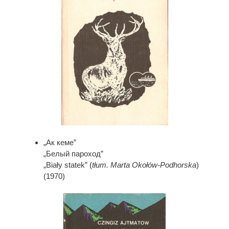
„Ак кеме”
„Белый пароход”
„Biały statek” (
tłum. Marta Okołów-Podhorska
)
(1970)