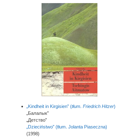
„Kindheit in Kirgisien” (
tłum. Friedrich Hitzer
)
„Балалык”
„Детство”
„Dzieciństwo” (tłum. Jolanta Piaseczna)
(1998)