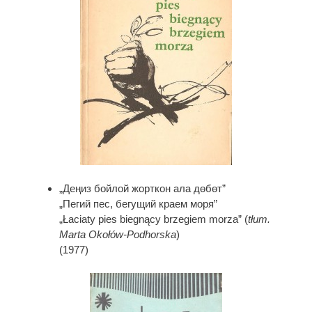
„Деңиз бойлой жорткон ала дөбөт”
„Пегий пес, бегущий краем моря”
„Łaciaty pies biegnący brzegiem morza” (
tłum.
Marta Okołów-Podhorska
)
(1977)