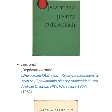
„Ботогөз”
„Верблюжий глаз”
„Wielbłądzie Oko” (
tłum. Krystyna Latoniowa; w
zbiorze „Opowiadania pisarzy radzieckich”, red.
Andrzej Drawicz, PIW, Warszawa 1967
)
(1962)