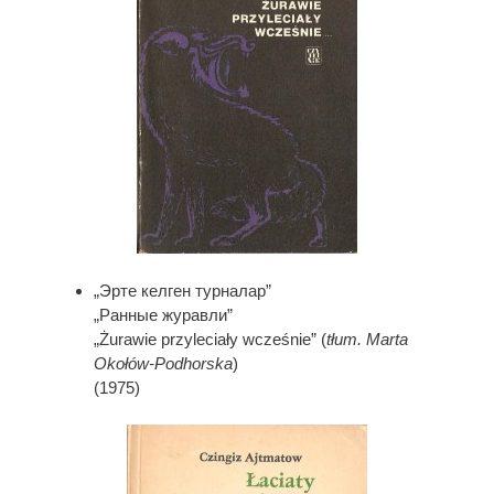
„Эрте келген турналар”
„Ранные журавли”
„Żurawie przyleciały wcześnie” (
tłum. Marta
Okołów-Podhorska
)
(1975)