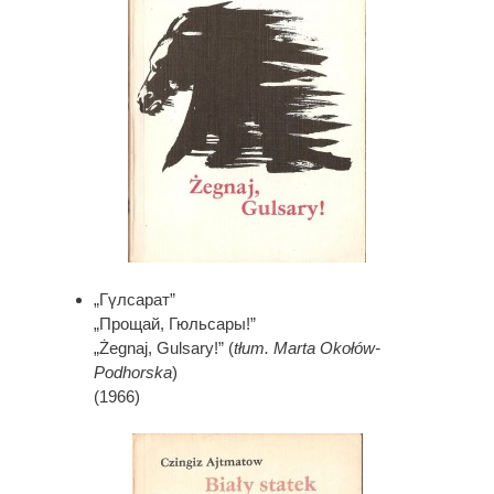
„Гүлсарат”
„Прощай, Гюльсары!”
„Żegnaj, Gulsary!” (
tłum. Marta Okołów-
Podhorska
)
(1966)