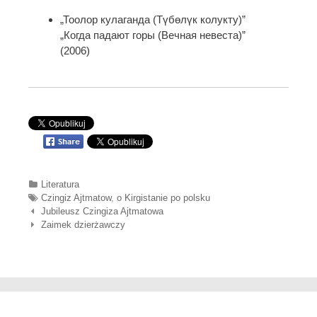
„Тоолор кулаганда (Түбөлүк колукту)”
„Когда падают горы (Вечная невеста)”
(2006)
Categories
Literatura
Tags
Czingiz Ajtmatow
,
o Kirgistanie po polsku
Nawigacja wpisów
Jubileusz Czingiza Ajtmatowa
Zaimek dzierżawczy