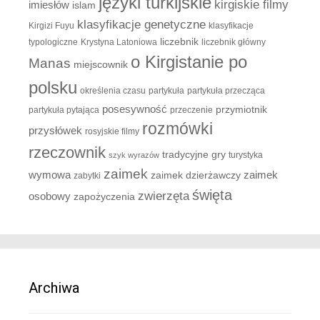
języki turkijskie
kirgiskie filmy
imiesłów
islam
klasyfikacje genetyczne
Kirgizi Fuyu
klasyfikacje
liczebnik
typologiczne
Krystyna Latoniowa
liczebnik główny
o Kirgistanie po
Manas
miejscownik
polsku
określenia czasu
partykuła
partykuła przecząca
posesywność
przymiotnik
partykuła pytająca
przeczenie
rozmówki
przysłówek
rosyjskie filmy
rzeczownik
tradycyjne gry
turystyka
szyk wyrazów
zaimek
zaimek
wymowa
zaimek dzierżawczy
zabytki
święta
zwierzęta
osobowy
zapożyczenia
Archiwa