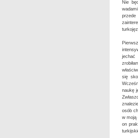
Nie bę
wadami 
przede
zainter
turkoję
Pierwsz
intensy
jechać
zrobił
właściw
się sk
Wcześni
naukę j
Zwłasz
znalezi
osób ch
w moją 
on prak
turkijsk