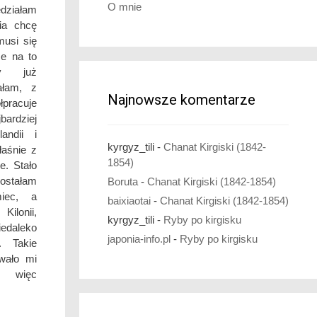
O mnie
ziałam
dia chcę
musi się
ce na to
dy już
ałam, z
Najnowsze komentarze
łpracuje
rdziej
andii i
kyrgyz_tili
-
Chanat Kirgiski (1842-
aśnie z
1854)
e. Stało
zostałam
Boruta
-
Chanat Kirgiski (1842-1854)
iec, a
baixiaotai
-
Chanat Kirgiski (1842-1854)
lonii,
kyrgyz_tili
-
Ryby po kirgisku
iedaleko
japonia-info.pl
-
Ryby po kirgisku
. Takie
wało mi
 więc