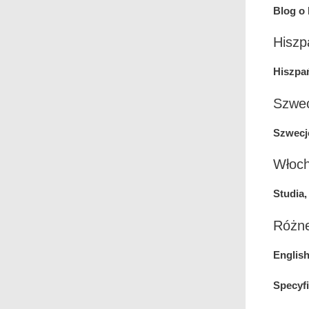
Blog o 
Hiszp
Hiszpań
Szwe
Szwecj
Włoc
Studia,
Różne
Englis
Specyfi