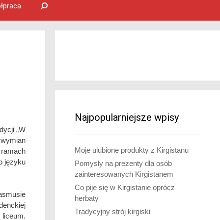
łpraca
Najpopularniejsze wpisy
dycji „W
z wymian
Moje ulubione produkty z Kirgistanu
 ramach
o języku
Pomysły na prezenty dla osób
zainteresowanych Kirgistanem
Co pije się w Kirgistanie oprócz
asmusie
herbaty
denckiej
Tradycyjny strój kirgiski
liceum.