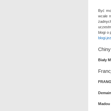
Być moż
wcale n
żadnyc
uczestn
blogi o
blogi.
Chiny
Biały M
Franc
FRANG.
Demain,
Madou 