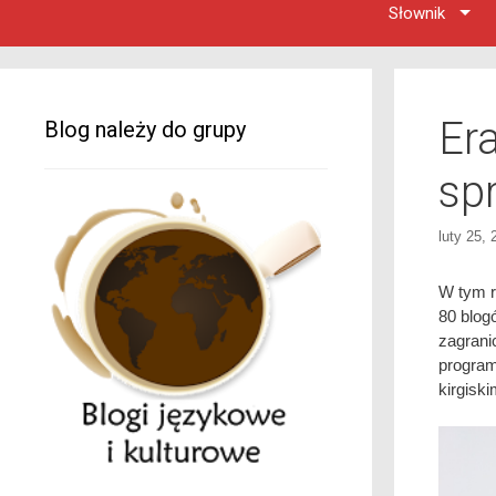
Słownik
Er
Blog należy do grupy
sp
luty 25, 
W tym r
80 blog
zagran
program
kirgiski