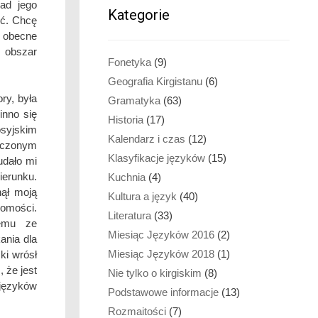
ad jego
Kategorie
ść. Chcę
 obecne
y obszar
Fonetyka
(9)
Geografia Kirgistanu
(6)
ry, była
Gramatyka
(63)
inno się
Historia
(17)
syjskim
Kalendarz i czas
(12)
aczonym
Klasyfikacje języków
(15)
udało mi
erunku.
Kuchnia
(4)
nął moją
Kultura a język
(40)
jomości.
Literatura
(33)
lemu ze
Miesiąc Języków 2016
(2)
ania dla
Miesiąc Języków 2018
(1)
ki wrósł
 że jest
Nie tylko o kirgiskim
(8)
 języków
Podstawowe informacje
(13)
Rozmaitości
(7)