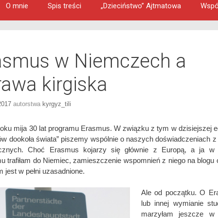
O mnie
Spis treści
„Dzieciństwo” Ajtmatowa
Wspó
asmus w Niemczech a
rawa kirgiska
2017
autorstwa
kyrgyz_tili
oku mija 30 lat programu Erasmus. W związku z tym w dzisiejszej e
ów dookoła świata” piszemy wspólnie o naszych doświadczeniach 
icznych. Choć Erasmus kojarzy się głównie z Europą, a ja w
u trafiłam do Niemiec, zamieszczenie wspomnień z niego na blogu 
m jest w pełni uzasadnione.
Ale od początku. O Er
lub innej wymianie stu
marzyłam jeszcze w 