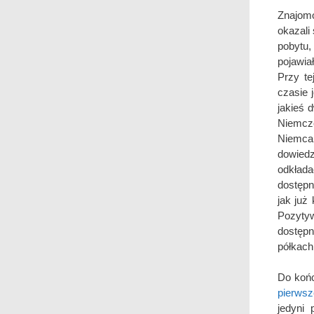
Znajom
okazali
pobytu
pojawia
Przy te
czasie 
jakieś 
Niemcz
Niemca
dowiedz
odkład
dostępn
jak już
Pozyty
dostępn
półkach
Do końc
pierwsz
jedyni 