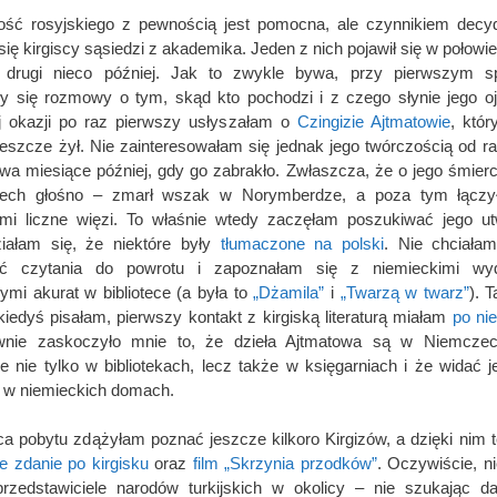
ość rosyjskiego z pewnością jest pomocna, ale czynnikiem decy
 się kirgiscy sąsiedzi z akademika. Jeden z nich pojawił się w połowi
, drugi nieco później. Jak to zwykle bywa, przy pierwszym sp
ły się rozmowy o tym, skąd kto pochodzi i z czego słynie jego o
j okazji po raz pierwszy usłyszałam o
Czingizie Ajtmatowie
, któ
jeszcze żył. Nie zainteresowałam się jednak jego twórczością od ra
dwa miesiące później, gdy go zabrakło. Zwłaszcza, że o jego śmierc
ech głośno – zmarł wszak w Norymberdze, a poza tym łączy
mi liczne więzi. To właśnie wtedy zaczęłam poszukiwać jego ut
iałam się, że niektóre były
tłumaczone na polski
. Nie chciała
ać czytania do powrotu i zapoznałam się z niemieckimi wyd
ymi akurat w bibliotece (a była to
„Dżamila”
i
„Twarzą w twarz”
). 
 kiedyś pisałam, pierwszy kontakt z kirgiską literaturą miałam
po ni
wnie zaskoczyło mnie to, że dzieła Ajtmatowa są w Niemczec
e nie tylko w bibliotekach, lecz także w księgarniach i że widać j
 w niemieckich domach.
a pobytu zdążyłam poznać jeszcze kilkoro Kirgizów, a dzięki nim 
e zdanie po kirgisku
oraz
film „Skrzynia przodków”
. Oczywiście, ni
przedstawiciele narodów turkijskich w okolicy – nie szukając d