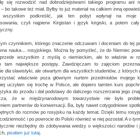
dę się rozwodzić nad dobrodziejstwami takiego programu ani n
– bo takowe też miał. Byłby to już materiał na całkiem inną opowie
 wszystkim podkreślić, jak ten pobyt wpłynął na moje
esowania, czyli najpierw Kirgistan i język kirgiski, a potem cał
zyczny.
ym czynnikiem, którego znaczenie odczuwam i doceniam do tej po
wna nauka… rosyjskiego. Można by pomyśleć, że do Niemiec pow
 przede wszystkim z myślą o niemieckim, ale to właśnie w ro
am tam największe postępy. Zawdzięczam to zajęciom przezn
ie dla slawistyki, ale otwartym dla wszystkich studentów, z których 
orzystać właściwie poza głównym nurtem przedmiotów mojego ki
ej uczyłam się trochę w Polsce, ale dopiero tamten kurs popch
ęzyka do przodu i dał podstawy do dalszego rozszerzania jego zna
cza, że w międzynarodowym towarzystwie nie było prob
eniem partnerów do konwersacji. Ba, były nawet cotygodniowe spotk
ętnych do rozmów po rosyjsku na każdy temat. Dzięki temu rosyjs
codzienność i po powrocie do Polski również w niej pozostał. A o tym,
tycznie niezbędny do zdobywania wiedzy o większości narodów i
ich,
pisałam już tutaj
.