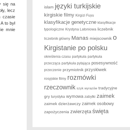
y się na
języki turkijskie
islam
ły, lecz
kirgiskie filmy
Kirgizi Fuyu
m czasie
klasyfikacje genetyczne
klasyfikacje
A to był
liczebnik
ie mnie
typologiczne
Krystyna Latoniowa
o
Manas
miejscownik
liczebnik główny
Kirgistanie po polsku
określenia czasu
partykuła
partykuła
posesywność
przecząca
partykuła pytająca
przysłówek
przymiotnik
przeczenie
rozmówki
rosyjskie filmy
rzeczownik
tradycyjne
szyk wyrazów
zaimek
wymowa
gry
turystyka
zabytki
zaimek osobowy
zaimek dzierżawczy
święta
zwierzęta
zapożyczenia