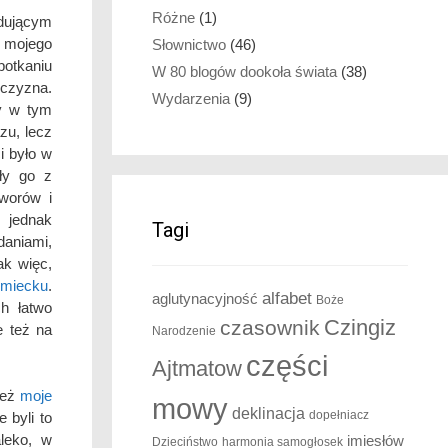
Różne
(1)
dującym
e mojego
Słownictwo
(46)
otkaniu
W 80 blogów dookoła świata
(38)
jczyzna.
Wydarzenia
(9)
ry w tym
zu, lecz
i było w
ły go z
worów i
m jednak
Tagi
aniami,
Tak więc,
emiecku
.
alfabet
aglutynacyjność
Boże
h łatwo
Czingiz
czasownik
e też na
Narodzenie
części
Ajtmatow
też
moje
mowy
deklinacja
dopełniacz
e byli to
aleko, w
imiesłów
Dzieciństwo
harmonia samogłosek