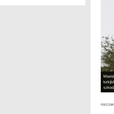
Miasta
turkij
szkodz
rozczar