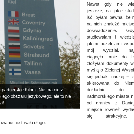
Nawet gdy nie wied
jeszcze, na jakie stu
iść, byłam pewna, że 
na nich znaleźć miejs
doświadczenie. G
studiowałam i wiedzi
jakimi uczelniami wspó
mój wydział, najba
ciągnęło mnie do Irl
złożyłam dokumenty wł
myślą o Zielonej Wyspi
się jednak inaczej – 
skierowana do Niem
 partnerskie Kilonii. Nie ma nic z
dokładnie do Ki
skiego obszaru językowego, ale to nie
nadmorskiego miasta n
i!
od granicy z Danią
miejsce również wyda
się atrakcyjne,
owanie nie trwało długo.