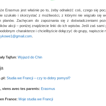
e Erasmus jest właśnie po to, żeby odnaleźć coś, czego się po
ie szukało i skorzystać z możliwości, z którymi nie wiązało się w
h planów. Zachęcam do zapoznania się z doświadczeniami pozo
ików akcji – poniżej znajdziecie linki do ich wpisów. Jeśli zaś sami 
 podobnym charakterze i chcielibyście dołączyć do grupy, napiszcie 
jezykowe1@gmail.com
.
ały Tajfun
:
Wyjazd do Chin
ja
pl:
Studia we Francji – czy to dobry pomysł?
 viens avec tes parents:
Erasmus
en France:
Moje studia we Francji