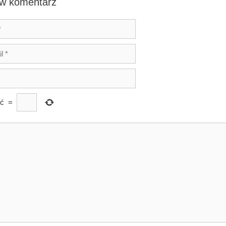
w komentarz
ęć
=