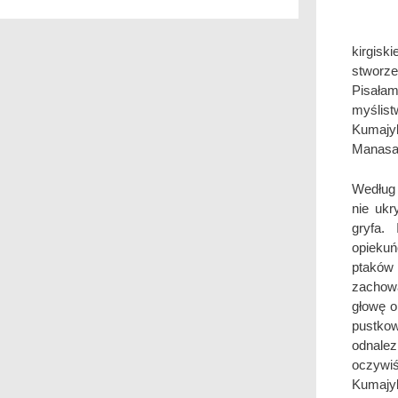
kirgis
stworze
Pisała
myślis
Kumajy
Manasa 
Według 
nie ukr
gryfa.
opieku
ptaków
zachowa
głowę o
pustkow
odnalez
oczywiś
Kumajyk