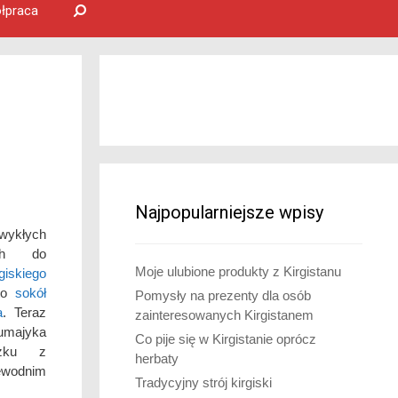
łpraca
Najpopularniejsze wpisy
zwykłych
ych do
Moje ulubione produkty z Kirgistanu
rgiskiego
 to
sokół
Pomysły na prezenty dla osób
a
. Teraz
zainteresowanych Kirgistanem
ajyka
Co pije się w Kirgistanie oprócz
zku z
herbaty
ewodnim
Tradycyjny strój kirgiski