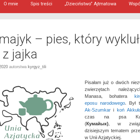
O mnie
Spis treści
„Dzieciństwo” Ajtmatowa
Wspó
majyk – pies, który wykluł
 z jajka
 2020
autorstwa
kyrgyz_tili
Pisałam już o dwóch nie
zwierzętach należąc
Manasa, bohatera
ki
eposu narodowego
. Był
Ak-Szumkar
i
koń Akkuł
czas na psa Kum
(
Кумайык)
, w zwią
dzisiejszym tematem prz
w Unii Azjatyckiej.