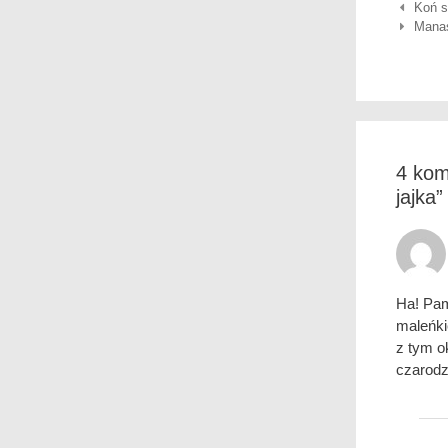
Nawigac
Koń s
Manas
4 kom
jajka
”
Ha! Pam
maleńki
z tym o
czarodz