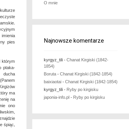
O mnie
kulturze
eczyste
lamskie.
ycyjnym
imienia
Najnowsze komentarze
ny pies
kyrgyz_tili
-
Chanat Kirgiski (1842-
d którym
1854)
o ptaka-
Boruta
-
Chanat Kirgiski (1842-1854)
ę ducha
(Panem
baixiaotai
-
Chanat Kirgiski (1842-1854)
irgizów
kyrgyz_tili
-
Ryby po kirgisku
który ma
japonia-info.pl
-
Ryby po kirgisku
zenię na
anie ono
liwskim,
znajdzie
e śpiąc,