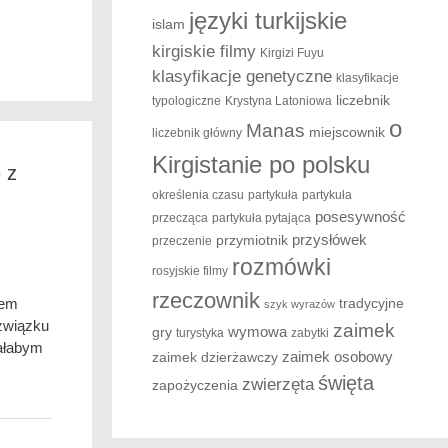
języki turkijskie
islam
kirgiskie filmy
Kirgizi Fuyu
klasyfikacje genetyczne
klasyfikacje
liczebnik
typologiczne
Krystyna Latoniowa
o
Manas
miejscownik
liczebnik główny
Kirgistanie po polsku
 z
określenia czasu
partykuła
partykuła
posesywność
przecząca
partykuła pytająca
przysłówek
przymiotnik
przeczenie
rozmówki
rosyjskie filmy
rzeczownik
iem
tradycyjne
szyk wyrazów
 związku
zaimek
wymowa
gry
turystyka
zabytki
ałabym
zaimek osobowy
zaimek dzierżawczy
święta
zwierzęta
zapożyczenia