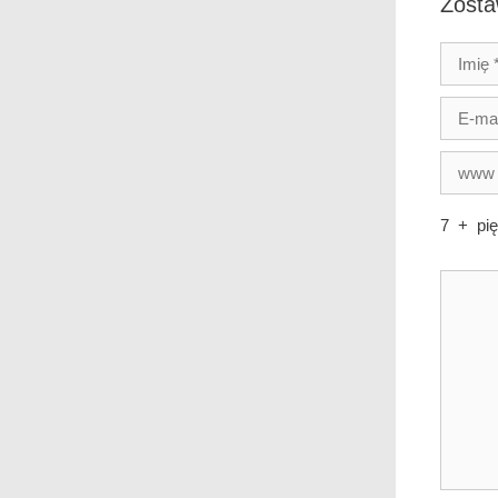
Zosta
7
+
pi