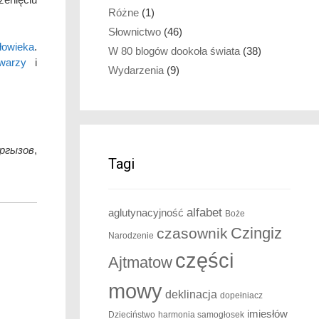
Różne
(1)
Słownictwo
(46)
złowieka
.
W 80 blogów dookoła świata
(38)
warzy
i
Wydarzenia
(9)
ргызов
,
Tagi
alfabet
aglutynacyjność
Boże
Czingiz
czasownik
Narodzenie
części
Ajtmatow
mowy
deklinacja
dopełniacz
imiesłów
Dzieciństwo
harmonia samogłosek