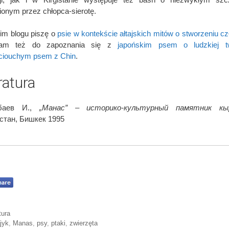
ionym przez chłopca-sierotę.
im blogu piszę o
psie w kontekście ałtajskich mitów o stworzeniu c
cam też do zapoznania się z
japońskim psem o ludzkiej t
ciouchym psem z Chin
.
ratura
баев И.,
„Манас” – историко-культурный памятник кы
стан, Бишкек 1995
ories
tura
jyk
,
Manas
,
psy
,
ptaki
,
zwierzęta