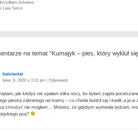
ja wpisów
krzydłami bohatera
 Lwie Serce
entarze na temat “
Kumajyk – pies, który wykluł się
baixiaotai
lipiec 9, 2020 o 3:22 pm
|
Odpowiedz
iętam, jak kiedyś nie spałam kilka nocy, bo byłam zajęta pocieszan
ego pieska zabranego od mamy – co chwila budził się i kwilił, a ja w
ka zmrużyć nie mogłam… Mówisz, że gdybym wytrwała tydzień, mi
iejskiego psa?