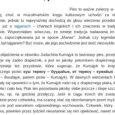
Pies to ważne zwierzę w 
kiej, choć w muzułmańskim kręgu kulturowym uchodzi za ni
nie, jednak tu najwyraźniej dochodzą do głosu wierzenia przedis
m już o
tajganach
– chartach kirgiskich i ich znaczeniu w trad
twie. Wspomniałam wówczas, że istnieje tradycja nadawania im 
k, zapoczątkowana już w eposie „Manas”. Jednak czy legendar
był tajganem? Być może, ale jego pochodzenie jest dość niezwykłe.
objaśnienia w słowniku Judachina Kumajyk to baśniowy pies, prze
yje się żaden drapieżnik, a jest on jakoby potomkiem drapieżneg
 Istnieje też przysłowie, które sugeruje, że Kumajyk to imi
ńczego psów:
куш төрөсү – буудайык, ит төрөсү – кумайык
 – Buudajyk, panem psów – Kumajyk). W dawnych wierzeniach K
ły się opowieści o tym, że Kumajyk rodzi się z drapieżnego ptaka, 
rła i ciało lwa. Ptak ten pozostawia jakoby słabe jeszcze i ślepe szc
iu, np. na górskiej przełęczy. Jeśli w ciągu trzech dni zost
ione przez człowieka, ma szansę stać się niezrównanym psem myś
cie pod warunkiem odpowiedniego wychowania. Człowiek, który 
a, powinien przez tydzień nieustannie się nim opiekować, nawet ni