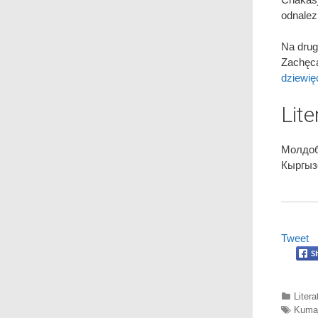
odnalez
Na drug
Zachę
dziewię
Lite
Молдо
Кыргыз
Tweet
Categ
Litera
Tags
Kuma