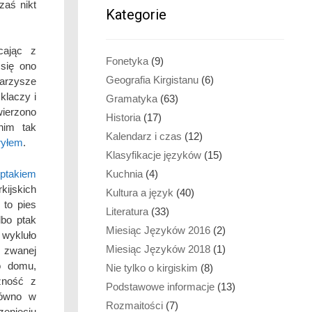
zaś nikt
Kategorie
cając z
Fonetyka
(9)
się ono
Geografia Kirgistanu
(6)
warzysze
 klaczy i
Gramatyka
(63)
wierzono
Historia
(17)
nim tak
Kalendarz i czas
(12)
ryłem
.
Klasyfikacje języków
(15)
Kuchnia
(4)
ptakiem
kijskich
Kultura a język
(40)
to pies
Literatura
(33)
lbo ptak
Miesiąc Języków 2016
(2)
 wykluło
Miesiąc Języków 2018
(1)
, zwanej
do domu,
Nie tylko o kirgiskim
(8)
żność z
Podstawowe informacje
(13)
równo w
Rozmaitości
(7)
enięciu