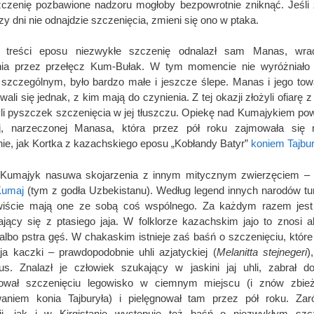
czenię pozbawione nadzoru mogłoby bezpowrotnie zniknąć. Jeśli 
zy dni nie odnajdzie szczenięcia, zmieni się ono w ptaka.
 treści eposu niezwykłe szczenię odnalazł sam Manas, wra
nia przez przełęcz Kum-Bułak. W tym momencie nie wyróżniało 
szczególnym, było bardzo małe i jeszcze ślepe. Manas i jego to
wali się jednak, z kim mają do czynienia. Z tej okazji złożyli ofiarę z
li pyszczek szczenięcia w jej tłuszczu. Opiekę nad Kumajykiem po
j, narzeczonej Manasa, która przez pół roku zajmowała się 
ie, jak Kortka z kazachskiego eposu „Kobłandy Batyr”
koniem Tajbu
Kumajyk nasuwa skojarzenia z innym mitycznym zwierzęciem –
umaj
(tym z godła Uzbekistanu). Według legend innych narodów tur
wiście mają one ze sobą coś wspólnego. Za każdym razem jest 
jący się z ptasiego jaja. W folklorze kazachskim jajo to znosi a
albo pstra gęś. W chakaskim istnieje zaś baśń o szczenięciu, które
aja kaczki – prawdopodobnie uhli azjatyckiej (
Melanitta stejnegeri
)
us. Znalazł je człowiek szukający w jaskini jaj uhli, zabrał 
tował szczenięciu legowisko w ciemnym miejscu (i znów zbie
aniem konia Tajburyła) i pielęgnował tam przez pół roku. Za
ji, jak i w Kirgistanie występuje też baśń o niezwykłym szcz