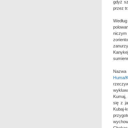
gdyż sz
przez tr
Według
polowa
niczym 
zoriento
zanurzy
Kanyke
sumienn
Nazwa 
Huma/K
rzeczy
wykluwa
Kumaj, 
się z j
Kubaj-k
przygo
wychow
Chakas