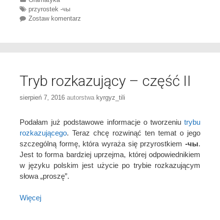
Tags
przyrostek -чы
Zostaw komentarz
Tryb rozkazujący – część II
sierpień 7, 2016
autorstwa
kyrgyz_tili
Podałam już podstawowe informacje o tworzeniu
trybu
rozkazującego
. Teraz chcę rozwinąć ten temat o jego
szczególną formę, która wyraża się przyrostkiem
-чы
.
Jest to forma bardziej uprzejma, której odpowiednikiem
w języku polskim jest użycie po trybie rozkazującym
słowa „proszę”.
Więcej