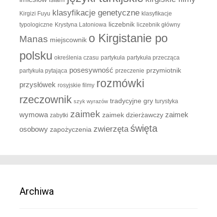
klasyfikacje genetyczne
Kirgizi Fuyu
klasyfikacje
liczebnik
typologiczne
Krystyna Latoniowa
liczebnik główny
o Kirgistanie po
Manas
miejscownik
polsku
określenia czasu
partykuła
partykuła przecząca
posesywność
przymiotnik
partykuła pytająca
przeczenie
rozmówki
przysłówek
rosyjskie filmy
rzeczownik
tradycyjne gry
turystyka
szyk wyrazów
zaimek
zaimek
wymowa
zaimek dzierżawczy
zabytki
święta
zwierzęta
osobowy
zapożyczenia
Archiwa