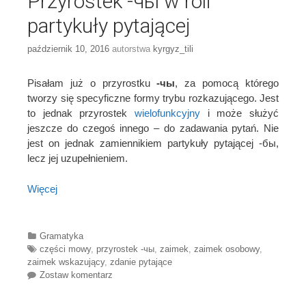
Przyrostek -чы w roli
partykuły pytającej
październik 10, 2016
autorstwa
kyrgyz_tili
Pisałam już o przyrostku
-чы
, za pomocą którego
tworzy się specyficzne formy trybu rozkazującego. Jest
to jednak przyrostek
wielofunkcyjny
i może służyć
jeszcze do czegoś innego – do zadawania pytań. Nie
jest on jednak zamiennikiem partykuły pytającej -бы,
lecz jej uzupełnieniem.
Więcej
Categories
Gramatyka
Tags
części mowy
,
przyrostek -чы
,
zaimek
,
zaimek osobowy
,
zaimek wskazujący
,
zdanie pytające
Zostaw komentarz