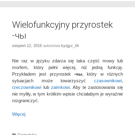
Wielofunkcyjny przyrostek
-чы
sierpień 12, 2016
autorstwa
kyrgyz_tili
Nie raz w języku zdarza się taka część mowy lub
morfem, który pełni więcej, niż jedną funkcję.
Przykładem jest przyrostek
-чы
, który w różnych
sytuacjach może towarzyszyć
czasownikowi
,
rzeczownikowi
lub
zaimkowi
. Aby te zastosowania się
nie myliły, w tym krótkim wpisie chciałabym je wyraźnie
rozgraniczyć.
Więcej
Categories
Gramatyka