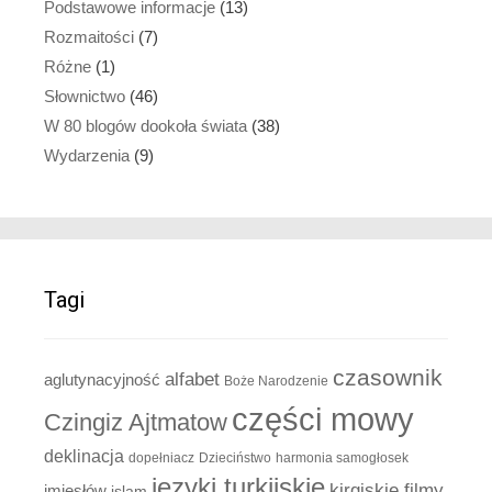
Podstawowe informacje
(13)
Rozmaitości
(7)
Różne
(1)
Słownictwo
(46)
W 80 blogów dookoła świata
(38)
Wydarzenia
(9)
Tagi
czasownik
alfabet
aglutynacyjność
Boże Narodzenie
części mowy
Czingiz Ajtmatow
deklinacja
dopełniacz
Dzieciństwo
harmonia samogłosek
języki turkijskie
kirgiskie filmy
imiesłów
islam