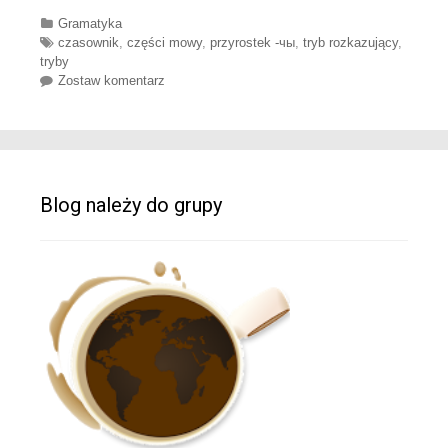
Categories
Gramatyka
Tags
czasownik
,
części mowy
,
przyrostek -чы
,
tryb rozkazujący
,
tryby
Zostaw komentarz
Blog należy do grupy