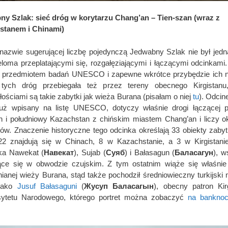
y Szlak: sieć dróg w korytarzu Chang’an – Tien-szan (wraz z
stanem i Chinami)
azwie sugerującej liczbę pojedynczą Jedwabny Szlak nie był jedn
eloma przeplatającymi się, rozgałęziającymi i łączącymi odcinkami
 przedmiotem badań UNESCO i zapewne wkrótce przybędzie ich na
tych dróg przebiegała też przez tereny obecnego Kirgistanu
łościami są takie zabytki jak wieża Burana (pisałam o niej
tu
). Odcin
już wpisany na listę UNESCO, dotyczy właśnie drogi łączącej 
an i południowy Kazachstan z chińskim miastem Chang’an i liczy ok
rów. Znaczenie historyczne tego odcinka określają 33 obiekty zaby
2 znajdują się w Chinach, 8 w Kazachstanie, a 3 w Kirgistani
ka Nawekat (
Навекат
), Sujab (
Суяб
) i Bałasagun (
Баласагун
), w
ące się w obwodzie czujskim. Z tym ostatnim wiąże się właśnie 
anej wieży Burana, stąd także pochodził średniowieczny turkijski m
jako
Jusuf Bałasaguni
(
Жусуп Баласагын
), obecny patron Kir
sytetu Narodowego, którego portret można zobaczyć
na banknoc