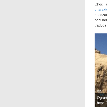
Choć g
charak
zbocza
popula
tradycj
Ogrom
https: