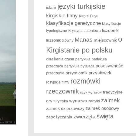
języki turkijskie
islam
kirgiskie filmy
Kirgizi Fuyu
klasyfikacje genetyczne
klasyfikacje
liczebnik
typologiczne
Krystyna Latoniowa
o
Manas
miejscownik
liczebnik główny
Kirgistanie po polsku
określenia czasu
partykuła
partykuła
posesywność
przecząca
partykuła pytająca
przysłówek
przymiotnik
przeczenie
rozmówki
rosyjskie filmy
rzeczownik
tradycyjne
szyk wyrazów
zaimek
wymowa
gry
turystyka
zabytki
zaimek osobowy
zaimek dzierżawczy
święta
zwierzęta
zapożyczenia
ml