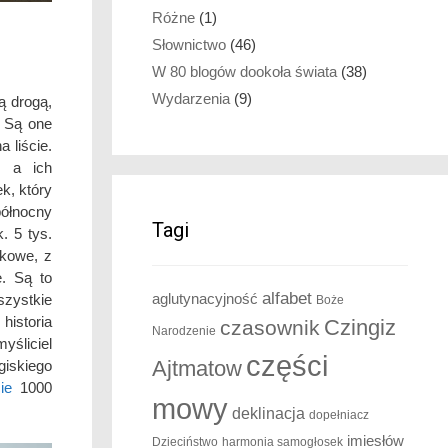
Różne
(1)
Słownictwo
(46)
W 80 blogów dookoła świata
(38)
Wydarzenia
(9)
ą drogą,
. Są one
 liście.
, a ich
ek, który
północny
Tagi
. 5 tys.
tkowe, z
e. Są to
alfabet
aglutynacyjność
szystkie
Boże
historia
Czingiz
czasownik
Narodzenie
yśliciel
części
Ajtmatow
giskiego
ie
1000
mowy
deklinacja
dopełniacz
imiesłów
Dzieciństwo
harmonia samogłosek