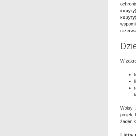
ochron
коругу
коругу
wspomi
rezerwa
Dzi
W zakre
l
l
k
Wpisy z
projekt
żaden k
Lista