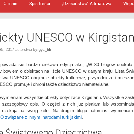
O mnie
Spis treści
„Dzieciństwo” Ajtmatowa
Wspó
iekty UNESCO w Kirgistan
 25, 2017
autorstwa
kyrgyz_tili
powiada się bardzo ciekawa edycja akcji „W 80 blogów dookoła 
 bowiem o obiektach na liście UNESCO w danym kraju. Lista Św
ctwa UNESCO obejmuje obiekty kulturowe, przyrodnicze i miesza
SCO promuje i chroni także dziedzictwo niematerialne.
 wymieniam wszystkie obiekty dotyczące Kirgistanu. Wszystkie zasł
j szczegółowy opis. O części z nich już pisałam lub wspominał
e czekają na swoją kolej. Na drugim blogu natomiast wymienia
związane z innymi narodami turkijskimi
.
ta Światowego Dziedzictwa