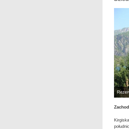
Rezerw
Zachod
Kirgis
południ