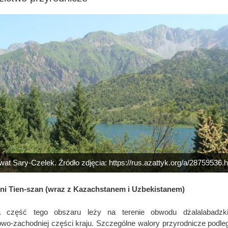
at Sary-Czelek. Źródło zdjęcia: https://rus.azattyk.org/a/28759536.
ni Tien-szan (wraz z Kazachstanem i Uzbekistanem)
ka część tego obszaru leży na terenie obwodu dżalalabadzk
owo-zachodniej części kraju. Szczególne walory przyrodnicze podle