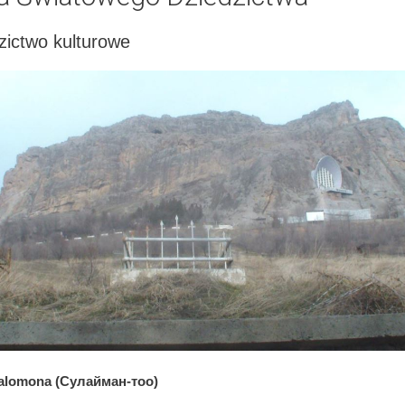
zictwo kulturowe
alomona (Сулайман-тоо)