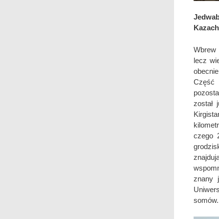
Jedwabn
Kazach
Wbrew n
lecz wi
obecnie
Część 
pozosta
został 
Kirgist
kilomet
czego 2
grodzis
znajduj
wspomni
znany 
Uniwer
somów.