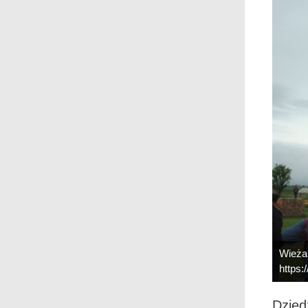
Wieża 
https:
Dzied