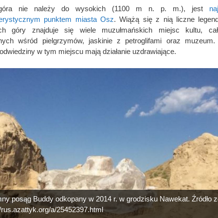
óra nie należy do wysokich (1100 m n. p. m.), jest
na
terystycznym punktem miasta Osz
. Wiążą się z nią liczne legen
ch góry znajduje się wiele muzułmańskich miejsc kultu, ca
rnych wśród pielgrzymów, jaskinie z petroglifami oraz muzeum.
i odwiedziny w tym miejscu mają działanie uzdrawiające.
ny posąg Buddy odkopany w 2014 r. w grodzisku Nawekat. Źródło zd
//rus.azattyk.org/a/25452397.html