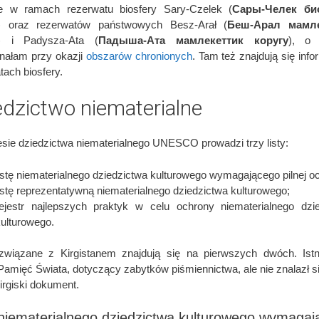
ie w ramach rezerwatu biosfery Sary-Czelek (
Сары-Челек би
) oraz rezerwatów państwowych Besz-Arał (
Беш-Арал мамле
) i Padysza-Ata (
Падыша-Ата мамлекеттик коругу
), o 
nałam przy okazji
obszarów chronionych
. Tam też znajdują się info
tach biosfery.
edzictwo niematerialne
sie dziedzictwa niematerialnego UNESCO prowadzi trzy listy:
istę niematerialnego dziedzictwa kulturowego wymagającego pilnej o
istę reprezentatywną niematerialnego dziedzictwa kulturowego;
rejestr najlepszych praktyk w celu ochrony niematerialnego dzi
ulturowego.
wiązane z Kirgistanem znajdują się na pierwszych dwóch. Istn
 Pamięć Świata, dotyczący zabytków piśmiennictwa, ale nie znalazł s
irgiski dokument.
 niematerialnego dziedzictwa kulturowego wymaga