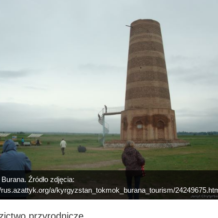
Burana. Źródło zdjęcia:
//rus.azattyk.org/a/kyrgyzstan_tokmok_burana_tourism/24249675.ht
zictwo przyrodnicze