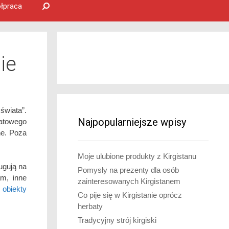
łpraca
ie
świata”.
Najpopularniejsze wpisy
iatowego
ne. Poza
Moje ulubione produkty z Kirgistanu
ugują na
Pomysły na prezenty dla osób
am, inne
zainteresowanych Kirgistanem
m
obiekty
Co pije się w Kirgistanie oprócz
herbaty
Tradycyjny strój kirgiski