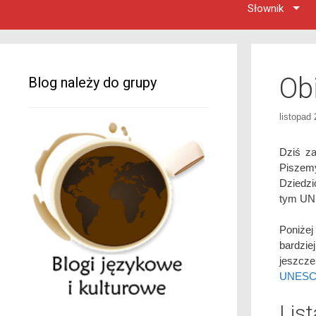
Słownik
Ob
Blog należy do grupy
listopad
Dziś za
Piszemy
Dziedzi
tym UNE
Poniżej
bardzie
jeszcz
UNESCO 
Lis