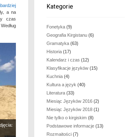
Kategorie
jbardziej
dy, a na
ły czas
 Według
Fonetyka
(9)
Geografia Kirgistanu
(6)
Gramatyka
(63)
Historia
(17)
Kalendarz i czas
(12)
Klasyfikacje języków
(15)
Kuchnia
(4)
Kultura a język
(40)
Literatura
(33)
Miesiąc Języków 2016
(2)
Miesiąc Języków 2018
(1)
Nie tylko o kirgiskim
(8)
jęcia:
Podstawowe informacje
(13)
Rozmaitości
(7)