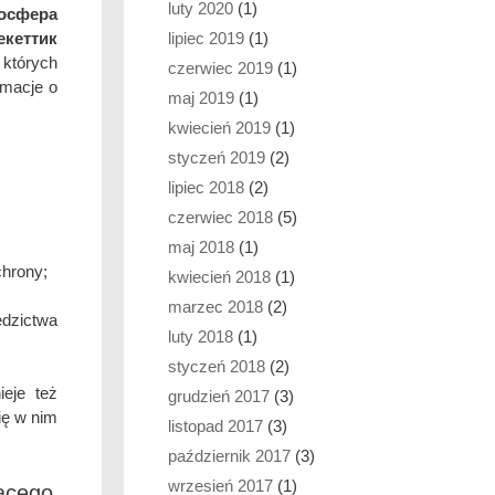
luty 2020
(1)
осфера
lipiec 2019
(1)
кеттик
których
czerwiec 2019
(1)
rmacje o
maj 2019
(1)
kwiecień 2019
(1)
styczeń 2019
(2)
lipiec 2018
(2)
czerwiec 2018
(5)
maj 2018
(1)
chrony;
kwiecień 2018
(1)
marzec 2018
(2)
edzictwa
luty 2018
(1)
styczeń 2018
(2)
ieje też
grudzień 2017
(3)
ię w nim
listopad 2017
(3)
październik 2017
(3)
wrzesień 2017
(1)
jącego