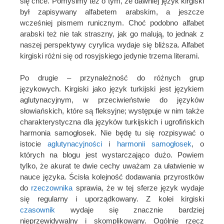
się chce. Pomyślmy też o tym, że dawniej język kirgiski
był zapisywany alfabetem arabskim, a jeszcze
wcześniej pismem runicznym. Choć podobno alfabet
arabski też nie tak straszny, jak go malują, to jednak z
naszej perspektywy cyrylica wydaje się bliższa. Alfabet
kirgiski różni się od rosyjskiego jedynie trzema literami.
Po drugie – przynależność do różnych grup
językowych. Kirgiski jako język turkijski jest językiem
aglutynacyjnym, w przeciwieństwie do języków
słowiańskich, które są fleksyjne; występuje w nim także
charakterystyczna dla języków turkijskich i ugrofińskich
harmonia samogłosek. Nie będę tu się rozpisywać o
istocie
aglutynacyjności
i
harmonii samogłosek
, o
których na blogu jest wystarczająco dużo. Powiem
tylko, że akurat te dwie cechy uważam za ułatwienie w
nauce języka. Ścisła kolejność dodawania przyrostków
do
rzeczownika
sprawia, że w tej sferze język wydaje
się regularny i uporządkowany. Z kolei kirgiski
czasownik
wydaje się znacznie bardziej
nieprzewidywalny i skomplikowany. Ogólnie rzecz