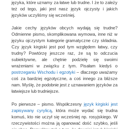
języka, które uznamy za łatwe lub trudne. I że to zależy
też od tego, jaki jest nasz język ojczysty i jakich
języków uczyliśmy się wcześniej.
Jakie cechy języków obcych wydają się trudne?
Odmienne pismo, skomplikowana wymowa, inne niż w
języku ojczystym kategorie gramatyczne czy składnia.
Czy język kirgiski jest pod tym względem łatwy, czy
trudny? Powtórzę jeszcze raz, że są to odczucia
subiektywne, ale chętnie podzielę się swoimi
wrażeniami w związku z tym. Pisałam kiedyś o
postrzeganiu Wschodu i egzotyki
– dlaczego uważamy
coś za bardziej egzotyczne, a coś innego za bliższe
nam. Myślę, że podobnie jest z uznawaniem języków za
łatwiejsze lub trudniejsze.
Po pierwsze – pismo. Współczesny
język kirgiski jest
zapisywany cyrylicą
, która może wydać się trudna
komuś, kto nie uczył się wcześniej np. rosyjskiego. W
rzeczywistości można ją opanować dość szybko, jeśli