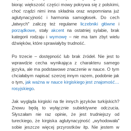
biorąc większość części mowy pokrywa się z polskimi,
choć rządzi nimi inna składnia oraz wspomniana już
aglutynacyjność i harmonia samogłosek. Do cech
„łatwych” zaliczę też regularne
liczebniki główne
i
porządkowe
, stały
akcent
na ostatniej sylabie, brak
kategorii rodzaju i
wymowę
– nie ma tam zbyt wielu
dźwięków, które sprawiałyby trudność.
Po trzecie – dostępność lub brak źródeł. Nie jest to
wprawdzie cecha wynikająca z charakteru samego
języka, ale ma podstawowe znaczenie w nauce. O tym
chciałabym napisać szerzej innym razem, podobnie jak
o tym,
jak ważna w nauce kirgiskiego jest znajomość…
rosyjskiego
.
Jak wygląda kirgiski na tle innych języków turkijskich?
Znowu będą to wyłącznie subiektywne odczucia.
Słyszałam nie raz opinie, że jest trudniejszy od
tureckiego, że kirgiska aglutynacyjność „wyhodowała”
sobie jeszcze więcej przyrostków itp. Nie jestem w