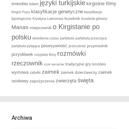
języki turkijskie
kirgiskie filmy
imiesłów
islam
klasyfikacje genetyczne
Kirgizi Fuyu
klasyfikacje
liczebnik
typologiczne
Krystyna Latoniowa
liczebnik główny
o Kirgistanie po
Manas
miejscownik
polsku
określenia czasu
partykuła
partykuła przecząca
posesywność
przymiotnik
partykuła pytająca
przeczenie
rozmówki
przysłówek
rosyjskie filmy
rzeczownik
tradycyjne gry
turystyka
szyk wyrazów
zaimek
zaimek
wymowa
zaimek dzierżawczy
zabytki
święta
zwierzęta
osobowy
zapożyczenia
Archiwa