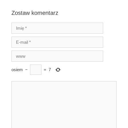
Zostaw komentarz
osiem
−
=
7