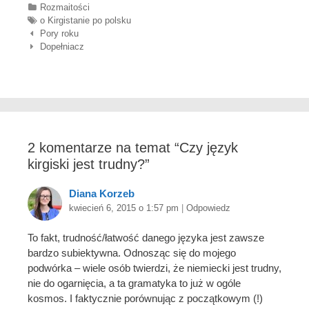
Categories
Rozmaitości
Tags
o Kirgistanie po polsku
Nawigacja wpisów
Pory roku
Dopełniacz
2 komentarze na temat “
Czy język
kirgiski jest trudny?
”
Diana Korzeb
kwiecień 6, 2015 o 1:57 pm
|
Odpowiedz
To fakt, trudność/łatwość danego języka jest zawsze
bardzo subiektywna. Odnosząc się do mojego
podwórka – wiele osób twierdzi, że niemiecki jest trudny,
nie do ogarnięcia, a ta gramatyka to już w ogóle
kosmos. I faktycznie porównując z początkowym (!)