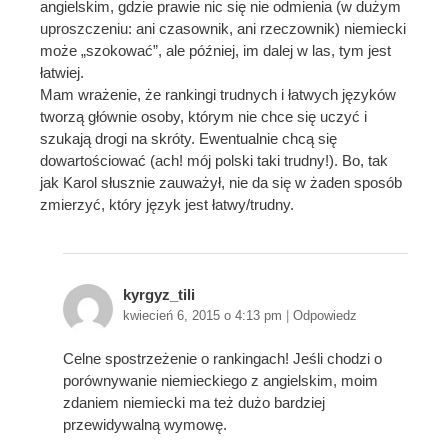
angielskim, gdzie prawie nic się nie odmienia (w dużym
uproszczeniu: ani czasownik, ani rzeczownik) niemiecki
może „szokować”, ale później, im dalej w las, tym jest
łatwiej.
Mam wrażenie, że rankingi trudnych i łatwych języków
tworzą głównie osoby, którym nie chce się uczyć i
szukają drogi na skróty. Ewentualnie chcą się
dowartościować (ach! mój polski taki trudny!). Bo, tak
jak Karol słusznie zauważył, nie da się w żaden sposób
zmierzyć, który język jest łatwy/trudny.
kyrgyz_tili
kwiecień 6, 2015 o 4:13 pm
|
Odpowiedz
Celne spostrzeżenie o rankingach! Jeśli chodzi o
porównywanie niemieckiego z angielskim, moim
zdaniem niemiecki ma też dużo bardziej
przewidywalną wymowę.