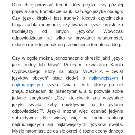
Dziś chcę poruszyć temat, który prędzej czy później
pojawia się w kontekście nauki każdego języka obcego.
Czy język kirgiski jest trudny? Kiedyś czytelniczka
bloga zadała mi pytanie, czy uważam język kirgiski za
trudniejszy od innych języków. Wówczas
odpowiedziałam jej tylko w prywatnej wiadomości,
skłoniło mnie to jednak do przeniesienia tematu na blog.
Czy w ogóle można jednoznacznie określić jakiś język
jako trudny lub łatwy? Polecam rozważania Karola
Cyprowskiego, który na blogu „WOOFLA – Świat
języków obcych” pisał kiedyś o
najłatwiejszym
i
najtrudniejszym
języku świata. Tych, którzy go nie
znają, zachęcam do przeczytania, a tu pozwolę sobie
jedynie zacytować: „Czy ktokolwiek zna wszystkie
języki świata, żeby obiektywnie na to pytanie
odpowiedzieć?”. Języki można więc oceniać jedynie
subiektywnie. Nie wierzę więc w żadne rankingi
najtrudniejszych ani najłatwiejszych języków świata.
Myślę natomiast, że da się określić różne cechy danego